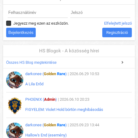
Jegyezz meg ezen az eszközön.
Elfelejtett jelszó
Regisztráció
HS Blogok - A közösség hírei
Összes HS Blog megtekintése
darkonee (
Golden
Rare
)
| 2026.06.29 10:53
A Lila Erőd
PHOENIX (
Admin
)
| 2026.06.10 20:23
FIGYELEM: Violet Hold börtön meghibásodás
darkonee (
Golden
Rare
)
| 2025.09.23 13:44
Hallow's End (esemény)