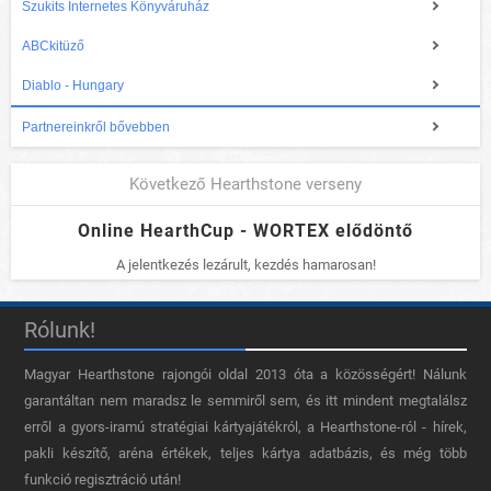
Szukits Internetes Könyváruház
ABCkitüző
Diablo - Hungary
Partnereinkről bővebben
Következő Hearthstone verseny
Online HearthCup - WORTEX elődöntő
A jelentkezés lezárult, kezdés hamarosan!
Rólunk!
Magyar Hearthstone​ rajongói oldal 2013 óta a közösségért! Nálunk
garantáltan nem maradsz le semmiről sem, és itt mindent megtalálsz
erről a gyors-iramú stratégiai kártyajátékról, a Hearthstone-ról - hírek,
pakli készítő, aréna értékek, teljes kártya adatbázis, és még több
funkció regisztráció után!