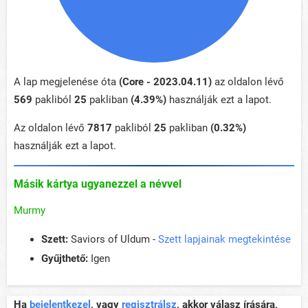
A lap megjelenése óta
(Core - 2023.04.11)
az oldalon lévő
569
pakliból
25
pakliban
(4.39%)
használják ezt a lapot.
Az oldalon lévő
7817
pakliból
25
pakliban
(0.32%)
használják ezt a lapot.
Másik kártya ugyanezzel a névvel
Murmy
Szett:
Saviors of Uldum -
Szett lapjainak megtekintése
Gyűjthető:
Igen
Ha
bejelentkezel
, vagy
regisztrálsz
, akkor válasz írására,