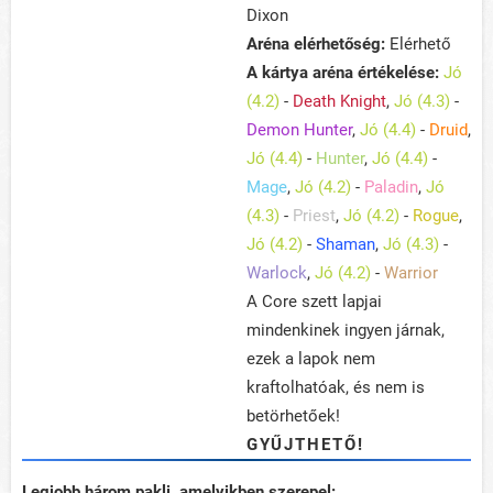
Dixon
Aréna elérhetőség:
Elérhető
A kártya aréna értékelése:
Jó
(4.2)
-
Death Knight
,
Jó (4.3)
-
Demon Hunter
,
Jó (4.4)
-
Druid
,
Jó (4.4)
-
Hunter
,
Jó (4.4)
-
Mage
,
Jó (4.2)
-
Paladin
,
Jó
(4.3)
-
Priest
,
Jó (4.2)
-
Rogue
,
Jó (4.2)
-
Shaman
,
Jó (4.3)
-
Warlock
,
Jó (4.2)
-
Warrior
A Core szett lapjai
mindenkinek ingyen járnak,
ezek a lapok nem
kraftolhatóak, és nem is
betörhetőek!
GYŰJTHETŐ!
Legjobb három pakli, amelyikben szerepel: