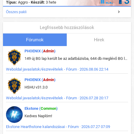
3
Típus:
Aggro -
Készült:
3 hete
Összes pakli
Legfrissebb hozzászólások
Fórumok
Hirek
PHOENIX (
Admin
)
149 új BG lap került be az adatbázisba, 644 db meglévő BG lap módosult, bekerültek az új képek a megváltozott lapokhoz is.
Weboldal javaslatok/észrevételek - Fórum · 2026.08.06 22:14
PHOENIX (
Admin
)
HSHU v31.3.0
Weboldal javaslatok/észrevételek - Fórum · 2026.07.28 20:17
Ekstone (
Common
)
Kedves Naplóm!
Ekstone Hearthstone kalandozásai - Fórum · 2026.07.27 07:09