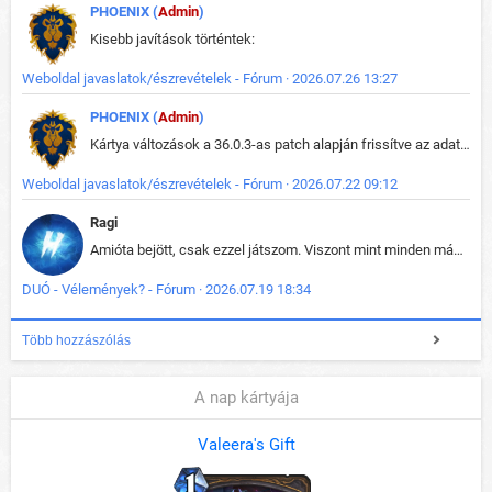
PHOENIX (
Admin
)
Kisebb javítások történtek:
Weboldal javaslatok/észrevételek - Fórum · 2026.07.26 13:27
PHOENIX (
Admin
)
Kártya változások a 36.0.3-as patch alapján frissítve az adatbázisban (képek is cserélve).
Weboldal javaslatok/észrevételek - Fórum · 2026.07.22 09:12
Ragi
Amióta bejött, csak ezzel játszom. Viszont mint minden más - akár az alapjáték is, ez is baromira összetett lett. Néha már pár kör után is esélytelen az egész. Vagy irreállisan túltápol valaki, vagy lelép a partner, vagy csak hülye mint a segg. És amikor eljönne az én időm, na akkor jön el mindenki másé is. Engem jobban érdekelne, hogy ki milyen ratingen szokott játszani. Na ez lenne egy érdekes adat.
DUÓ - Vélemények? - Fórum · 2026.07.19 18:34
Több hozzászólás
A nap kártyája
Valeera's Gift