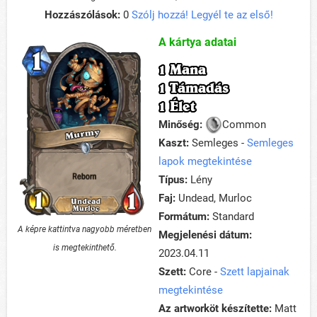
Hozzászólások:
0
Szólj hozzá! Legyél te az első!
A kártya adatai
1 Mana
1 Támadás
1 Élet
Minőség:
Common
Kaszt:
Semleges -
Semleges
lapok megtekintése
Típus:
Lény
Faj:
Undead, Murloc
Formátum:
Standard
A képre kattintva nagyobb méretben
Megjelenési dátum:
is megtekinthető.
2023.04.11
Szett:
Core -
Szett lapjainak
megtekintése
Az artworköt készítette:
Matt