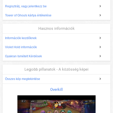
Regisztrálj, vagy jelentkezz be
Tower of Ghouls kártya értékelése
Hasznos információk
Információk kezdőknek
Violet Hold információk
Gyakran Ismételt Kérdések
Legjobb pillanatok - A közösség képei
Összes kép megtekintése
Overkill