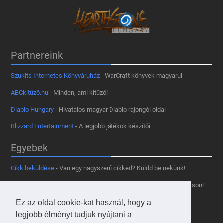
Partnereink
Szukits Internetes Könyváruház
- WarCraft könyvek magyarul
ABCkitűző.hu
- Minden, ami kitűző!
Diablo Hungary
- Hivatalos magyar Diablo rajongói oldal
Blizzard Entertainment
- A legjobb játékok készítői
Egyebek
Cikk beküldése
- Van egy nagyszerű cikked? Küldd be nekünk!
Támogass minket
- Tetszik az oldal? Segíts, hogy fennmaradhasson!
Kapcsolat, médiaajánlat
- Lépj velünk kapcsolatba!
Ez az oldal cookie-kat használ, hogy a
legjobb élményt tudjuk nyújtani a
Használd a tooltipünket
- A saját oldaladon is!