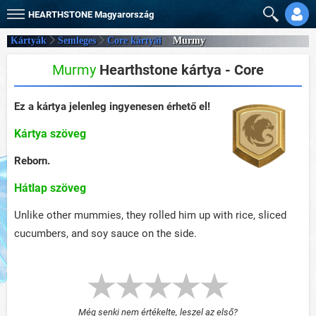
HEARTHSTONE
Magyarország
Kártyák
Semleges
Core kártyái
Murmy
Murmy
Hearthstone kártya - Core
Ez a kártya jelenleg ingyenesen érhető el!
Kártya szöveg
Reborn.
Hátlap szöveg
Unlike other mummies, they rolled him up with rice, sliced
cucumbers, and soy sauce on the side.
Még senki nem értékelte, leszel az első?