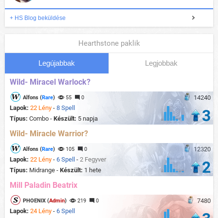
+ HS Blog beküldése
Hearthstone paklik
Legújabbak
Legjobbak
Wild- Miracel Warlock?
14240
Alfons (
Rare
)
55
0
Lapok:
22 Lény
-
8 Spell
3
Típus:
Combo -
Készült:
5 napja
Wild- Miracle Warrior?
12320
Alfons (
Rare
)
105
0
Lapok:
22 Lény
-
6 Spell
-
2 Fegyver
2
Típus:
Midrange -
Készült:
1 hete
Mill Paladin Beatrix
7480
PHOENIX (
Admin
)
219
0
Lapok:
24 Lény
-
6 Spell