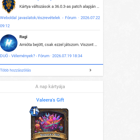
Kártya változások a 36.0.3-as patch alapján frissítve az adatbázisban (képek is cserélve).
Weboldal javaslatok/észrevételek - Fórum · 2026.07.22
09:12
Ragi
Amióta bejött, csak ezzel játszom. Viszont mint minden más - akár az alapjáték is, ez is baromira összetett lett. Néha már pár kör után is esélytelen az egész. Vagy irreállisan túltápol valaki, vagy lelép a partner, vagy csak hülye mint a segg. És amikor eljönne az én időm, na akkor jön el mindenki másé is. Engem jobban érdekelne, hogy ki milyen ratingen szokott játszani. Na ez lenne egy érdekes adat.
DUÓ - Vélemények? - Fórum · 2026.07.19 18:34
Több hozzászólás
A nap kártyája
Valeera's Gift