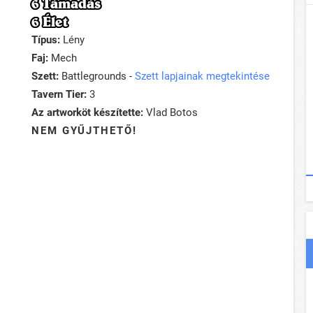
6 Támadás
6 Élet
Típus:
Lény
Faj:
Mech
Szett:
Battlegrounds -
Szett lapjainak megtekintése
Tavern Tier:
3
Az artworköt készítette:
Vlad Botos
NEM GYŰJTHETŐ!