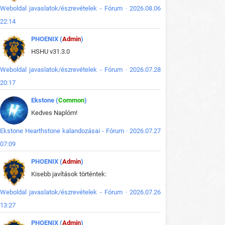
Weboldal javaslatok/észrevételek - Fórum · 2026.08.06
22:14
PHOENIX (
Admin
)
HSHU v31.3.0
Weboldal javaslatok/észrevételek - Fórum · 2026.07.28
20:17
Ekstone (
Common
)
Kedves Naplóm!
Ekstone Hearthstone kalandozásai - Fórum · 2026.07.27
07:09
PHOENIX (
Admin
)
Kisebb javítások történtek:
Weboldal javaslatok/észrevételek - Fórum · 2026.07.26
13:27
PHOENIX (
Admin
)