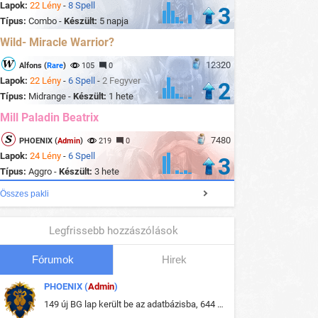
Lapok:
22 Lény
-
8 Spell
3
Típus:
Combo -
Készült:
5 napja
Wild- Miracle Warrior?
12320
Alfons (
Rare
)
105
0
Lapok:
22 Lény
-
6 Spell
-
2 Fegyver
2
Típus:
Midrange -
Készült:
1 hete
Mill Paladin Beatrix
7480
PHOENIX (
Admin
)
219
0
Lapok:
24 Lény
-
6 Spell
3
Típus:
Aggro -
Készült:
3 hete
Összes pakli
Legfrissebb hozzászólások
Fórumok
Hirek
PHOENIX (
Admin
)
149 új BG lap került be az adatbázisba, 644 db meglévő BG lap módosult, bekerültek az új képek a megváltozott lapokhoz is.