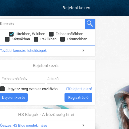
Bejelentkezés
Hírekben, Wikiben
Felhasználókban
Kártyákban
Paklikban
Fórumokban
További keresési lehetőségek
Bejelentkezés
Jegyezz meg ezen az eszközön.
Elfelejtett jelszó
Regisztráció
HS Blogok - A közösség hírei
Összes HS Blog megtekintése