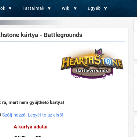
zök
Tartalmak
Wiki
Egyéb
hstone kártya - Battlegrounds
rá, mert nem gyűjthető kártya!
0
Szólj hozzá! Legyél te az első!
A kártya adatai