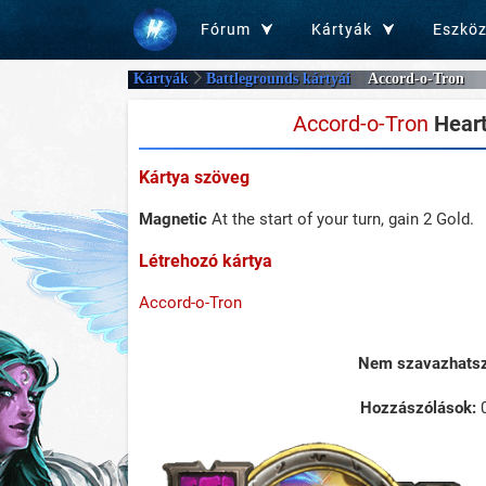
Fórum
Kártyák
Eszkö
Kártyák
Battlegrounds kártyái
Accord-o-Tron
Accord-o-Tron
Heart
Kártya szöveg
Magnetic
At the start of your turn, gain 2 Gold.
Létrehozó kártya
Accord-o-Tron
Nem szavazhatsz 
Hozzászólások: