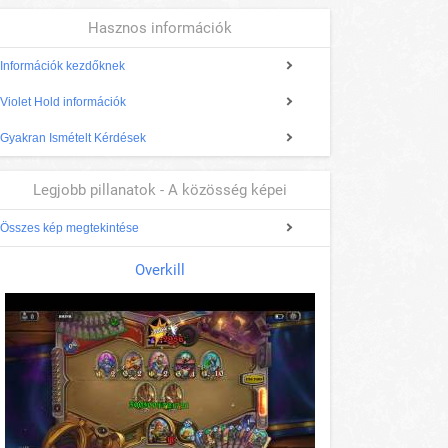
Hasznos információk
Információk kezdőknek
Violet Hold információk
Gyakran Ismételt Kérdések
Legjobb pillanatok - A közösség képei
Összes kép megtekintése
Overkill