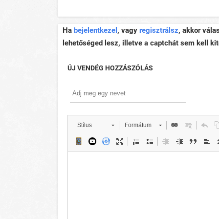
Ha
bejelentkezel
, vagy
regisztrálsz
, akkor vála
lehetőséged lesz, illetve a captchát sem kell kit
ÚJ VENDÉG HOZZÁSZÓLÁS
Stílus
Formátum