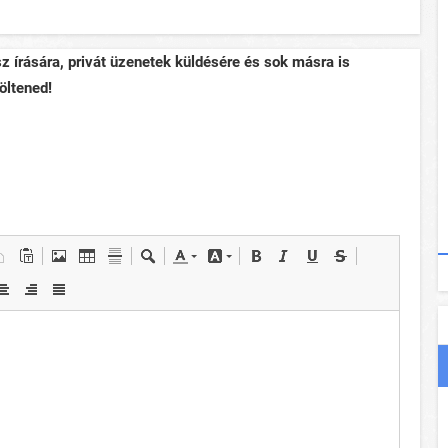
sz írására, privát üzenetek küldésére és sok másra is
öltened!