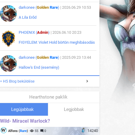
darkonee (
Golden
Rare
)
| 2026.06.29 10:53
A Lila Erőd
PHOENIX (
Admin
)
| 2026.06.10 20:23
FIGYELEM: Violet Hold börtön meghibásodás
darkonee (
Golden
Rare
)
| 2025.09.23 13:44
Hallow's End (esemény)
+ HS Blog beküldése
Hearthstone paklik
Legújabbak
Legjobbak
Wild- Miracel Warlock?
14240
Alfons (
Rare
)
55
0