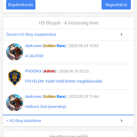
Regisztráció
HS Blogok - A közösség hírei
Összes HS Blog megtekintése
darkonee (
Golden
Rare
)
| 2026.06.29 10:53
A Lila Erőd
PHOENIX (
Admin
)
| 2026.06.10 20:23
FIGYELEM: Violet Hold börtön meghibásodás
darkonee (
Golden
Rare
)
| 2025.09.23 13:44
Hallow's End (esemény)
+ HS Blog beküldése
Hearthstone paklik