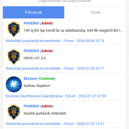
Legfrissebb hozzászólások
Fórumok
Hirek
PHOENIX (
Admin
)
149 új BG lap került be az adatbázisba, 644 db meglévő BG lap módosult, bekerültek az új képek a megváltozott lapokhoz is.
Weboldal javaslatok/észrevételek - Fórum · 2026.08.06 22:14
PHOENIX (
Admin
)
HSHU v31.3.0
Weboldal javaslatok/észrevételek - Fórum · 2026.07.28 20:17
Ekstone (
Common
)
Kedves Naplóm!
Ekstone Hearthstone kalandozásai - Fórum · 2026.07.27 07:09
PHOENIX (
Admin
)
Kisebb javítások történtek:
Weboldal javaslatok/észrevételek - Fórum · 2026.07.26 13:27