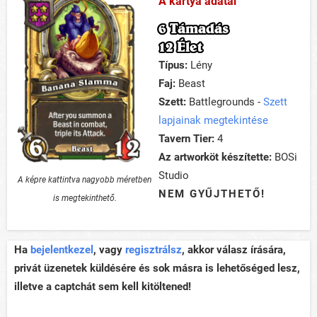
A kártya adatai
6 Támadás
12 Élet
Típus:
Lény
Faj:
Beast
Szett:
Battlegrounds -
Szett
lapjainak megtekintése
Tavern Tier:
4
Az artworköt készítette:
BOSi
Studio
A képre kattintva nagyobb méretben
NEM GYŰJTHETŐ!
is megtekinthető.
Ha
bejelentkezel
, vagy
regisztrálsz
, akkor válasz írására,
privát üzenetek küldésére és sok másra is lehetőséged lesz,
illetve a captchát sem kell kitöltened!