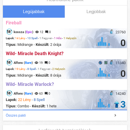
Legújabbak
Legjobbak
Fireball
23760
kossza (
Epic
)
12
0
Lapok:
14 Lény
-
10 Spell
-
1 Fegyver
-
1 Hős
-
1 Helyszín
0
Típus:
Midrange -
Készült:
2 órája
Wild- Miracle Death Knight?
11840
Alfons (
Rare
)
19
0
Lapok:
19 Lény
-
8 Spell
-
1 Fegyver
-
2 Helyszín
0
Típus:
Midrange -
Készült:
8 órája
Wild- Miracle Warlock?
14240
Alfons (
Rare
)
63
0
Lapok:
22 Lény
-
8 Spell
3
Típus:
Combo -
Készült:
1 hete
Összes pakli