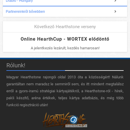
Diablo - Hungary
Partnereinkről bővebben
Következő Hearthstone verseny
Online HearthCup - WORTEX elődöntő
A jelentkezés lezárult, kezdés hamarosan!
Rólunk!
Magyar Hearthstone​ rajongói oldal 2013 óta a közösségért! Nálunk
garantáltan nem maradsz le semmiről sem, és itt mindent megtalálsz
erről a gyors-iramú stratégiai kártyajátékról, a Hearthstone-ról - hírek,
pakli készítő, aréna értékek, teljes kártya adatbázis, és még több
funkció regisztráció után!