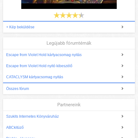
+ Kép beküldése
Legújabb fórumtémák
Escape from Violet Hold kártyacsomag nyitás
Escape from Violet Hold nyitó kibeszélő
CATACLYSM kártyacsomag nyitás
Összes fórum
Partnereink
Szukits Internetes Könyváruház
ABCkitüző