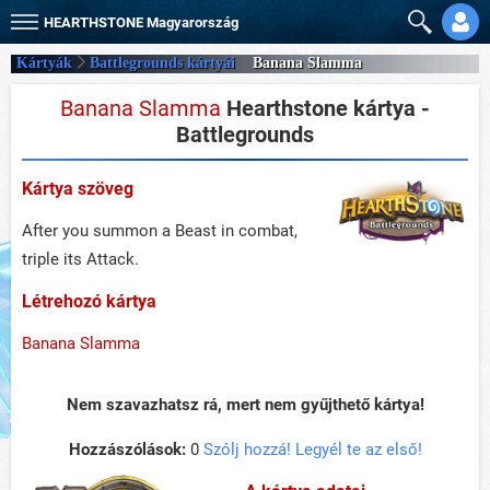
HEARTHSTONE
Magyarország
Kártyák
Battlegrounds kártyái
Banana Slamma
Banana Slamma
Hearthstone kártya -
Battlegrounds
Kártya szöveg
After you summon a Beast in combat,
triple its Attack.
Létrehozó kártya
Banana Slamma
Nem szavazhatsz rá, mert nem gyűjthető kártya!
Hozzászólások:
0
Szólj hozzá! Legyél te az első!