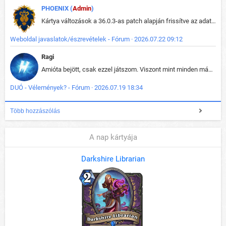
PHOENIX (
Admin
)
Kártya változások a 36.0.3-as patch alapján frissítve az adatbázisban (képek is cserélve).
Weboldal javaslatok/észrevételek - Fórum · 2026.07.22 09:12
Ragi
Amióta bejött, csak ezzel játszom. Viszont mint minden más - akár az alapjáték is, ez is baromira összetett lett. Néha már pár kör után is esélytelen az egész. Vagy irreállisan túltápol valaki, vagy lelép a partner, vagy csak hülye mint a segg. És amikor eljönne az én időm, na akkor jön el mindenki másé is. Engem jobban érdekelne, hogy ki milyen ratingen szokott játszani. Na ez lenne egy érdekes adat.
DUÓ - Vélemények? - Fórum · 2026.07.19 18:34
Több hozzászólás
A nap kártyája
Darkshire Librarian