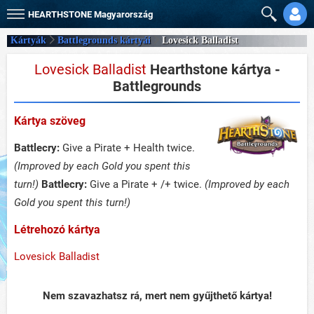
HEARTHSTONE
Magyarország
Kártyák
Battlegrounds kártyái
Lovesick Balladist
Lovesick Balladist
Hearthstone kártya -
Battlegrounds
Kártya szöveg
Battlecry:
Give a Pirate + Health twice.
(Improved by each Gold you spent this
turn!)
Battlecry:
Give a Pirate + /+ twice.
(Improved by each
Gold you spent this turn!)
Létrehozó kártya
Lovesick Balladist
Nem szavazhatsz rá, mert nem gyűjthető kártya!