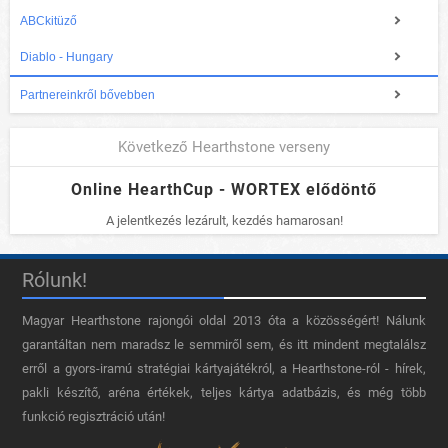
ABCkitüző
Diablo - Hungary
Partnereinkről bővebben
Következő Hearthstone verseny
Online HearthCup - WORTEX elődöntő
A jelentkezés lezárult, kezdés hamarosan!
Rólunk!
Magyar Hearthstone​ rajongói oldal 2013 óta a közösségért! Nálunk
garantáltan nem maradsz le semmiről sem, és itt mindent megtalálsz
erről a gyors-iramú stratégiai kártyajátékról, a Hearthstone-ról - hírek,
pakli készítő, aréna értékek, teljes kártya adatbázis, és még több
funkció regisztráció után!