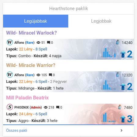
Hearthstone paklik
Legújabbak
Legjobbak
Wild- Miracel Warlock?
14240
Alfons (
Rare
)
51
0
Lapok:
22 Lény
-
8 Spell
2
Típus:
Combo -
Készült:
4 napja
Wild- Miracle Warrior?
12320
Alfons (
Rare
)
105
0
Lapok:
22 Lény
-
6 Spell
-
2 Fegyver
2
Típus:
Midrange -
Készült:
1 hete
Mill Paladin Beatrix
7480
PHOENIX (
Admin
)
218
0
Lapok:
24 Lény
-
6 Spell
3
Típus:
Aggro -
Készült:
3 hete
Összes pakli