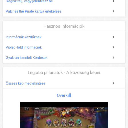
Regisztrálj, vagy jelentkezz be
Patches the Pirate kártya értékelése
Hasznos információk
Információk kezdőknek
Violet Hold információk
Gyakran Ismételt Kérdések
Legjobb pillanatok - A közösség képei
Összes kép megtekintése
Overkill