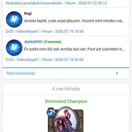
Weboldal javaslatok/észrevételek - Fórum · 2026.07.22 09:12
Ragi
Amióta bejött, csak ezzel játszom. Viszont mint minden más - akár az alapjáték is, ez is baromira összetett lett. Néha már pár kör után is esélytelen az egész. Vagy irreállisan túltápol valaki, vagy lelép a partner, vagy csak hülye mint a segg. És amikor eljönne az én időm, na akkor jön el mindenki másé is. Engem jobban érdekelne, hogy ki milyen ratingen szokott játszani. Na ez lenne egy érdekes adat.
DUÓ - Vélemények? - Fórum · 2026.07.19 18:34
diablo0590 (
Common
)
Én azóta nem BG-zek amióta duo van. Pont azt szerettem benne, hogy rajtam múlik mi történik, nem pedig a társamon. Kérem vissza a régi BG-t :D
DUÓ - Vélemények? - Fórum · 2026.07.18 20:55
Több hozzászólás
A nap kártyája
Stormwind Champion