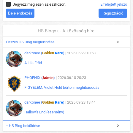
Jegyezz meg ezen az eszközön.
Elfelejtett jelszó
Regisztráció
HS Blogok - A közösség hírei
Összes HS Blog megtekintése
darkonee (
Golden
Rare
)
| 2026.06.29 10:53
A Lila Erőd
PHOENIX (
Admin
)
| 2026.06.10 20:23
FIGYELEM: Violet Hold börtön meghibásodás
darkonee (
Golden
Rare
)
| 2025.09.23 13:44
Hallow's End (esemény)
+ HS Blog beküldése