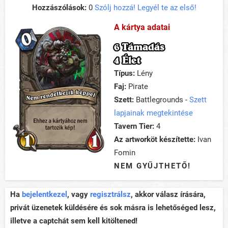
Hozzászólások:
0
Szólj hozzá! Legyél te az első!
A kártya adatai
6 Támadás
4 Élet
Típus:
Lény
Faj:
Pirate
Szett:
Battlegrounds -
Szett
lapjainak megtekintése
Tavern Tier:
4
Az artworköt készítette:
Ivan
Fomin
NEM GYŰJTHETŐ!
Ha
bejelentkezel
, vagy
regisztrálsz
, akkor válasz írására,
privát üzenetek küldésére és sok másra is lehetőséged lesz,
illetve a captchát sem kell kitöltened!