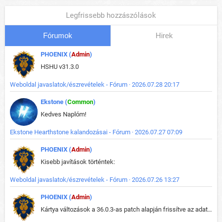
Legfrissebb hozzászólások
Fórumok
Hirek
PHOENIX (
Admin
)
HSHU v31.3.0
Weboldal javaslatok/észrevételek - Fórum · 2026.07.28 20:17
Ekstone (
Common
)
Kedves Naplóm!
Ekstone Hearthstone kalandozásai - Fórum · 2026.07.27 07:09
PHOENIX (
Admin
)
Kisebb javítások történtek:
Weboldal javaslatok/észrevételek - Fórum · 2026.07.26 13:27
PHOENIX (
Admin
)
Kártya változások a 36.0.3-as patch alapján frissítve az adatbázisban (képek is cserélve).