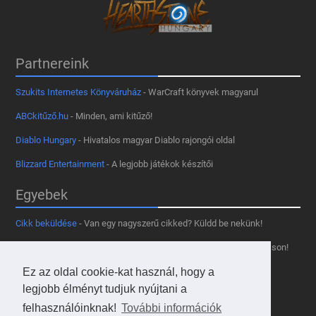
Partnereink
Szukits Internetes Könyváruház
- WarCraft könyvek magyarul
ABCkitűző.hu
- Minden, ami kitűző!
Diablo Hungary
- Hivatalos magyar Diablo rajongói oldal
Blizzard Entertainment
- A legjobb játékok készítői
Egyebek
Cikk beküldése
- Van egy nagyszerű cikked? Küldd be nekünk!
Támogass minket
- Tetszik az oldal? Segíts, hogy fennmaradhasson!
Ez az oldal cookie-kat használ, hogy a
Kapcsolat, médiaajánlat
- Lépj velünk kapcsolatba!
legjobb élményt tudjuk nyújtani a
Használd a tooltipünket
- A saját oldaladon is!
felhasználóinknak!
További információk