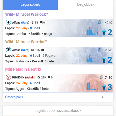
Legújabbak
Legjobbak
Wild- Miracel Warlock?
14240
Alfons (
Rare
)
51
0
Lapok:
22 Lény
-
8 Spell
2
Típus:
Combo -
Készült:
5 napja
Wild- Miracle Warrior?
12320
Alfons (
Rare
)
105
0
Lapok:
22 Lény
-
6 Spell
-
2 Fegyver
2
Típus:
Midrange -
Készült:
1 hete
Mill Paladin Beatrix
7480
PHOENIX (
Admin
)
219
0
Lapok:
24 Lény
-
6 Spell
3
Típus:
Aggro -
Készült:
3 hete
Összes pakli
Legfrissebb hozzászólások