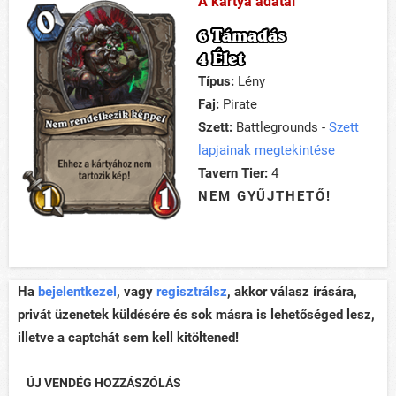
A kártya adatai
6 Támadás
4 Élet
Típus:
Lény
Faj:
Pirate
Szett:
Battlegrounds -
Szett
lapjainak megtekintése
Tavern Tier:
4
NEM GYŰJTHETŐ!
Ha
bejelentkezel
, vagy
regisztrálsz
, akkor válasz írására,
privát üzenetek küldésére és sok másra is lehetőséged lesz,
illetve a captchát sem kell kitöltened!
ÚJ VENDÉG HOZZÁSZÓLÁS