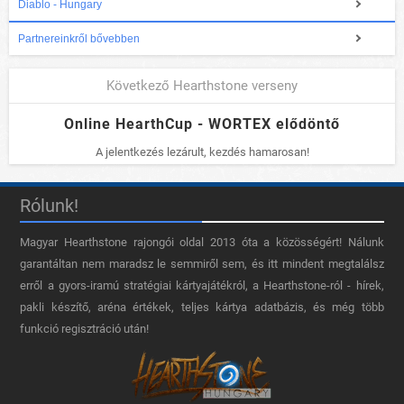
Diablo - Hungary
Partnereinkről bővebben
Következő Hearthstone verseny
Online HearthCup - WORTEX elődöntő
A jelentkezés lezárult, kezdés hamarosan!
Rólunk!
Magyar Hearthstone​ rajongói oldal 2013 óta a közösségért! Nálunk
garantáltan nem maradsz le semmiről sem, és itt mindent megtalálsz
erről a gyors-iramú stratégiai kártyajátékról, a Hearthstone-ról - hírek,
pakli készítő, aréna értékek, teljes kártya adatbázis, és még több
funkció regisztráció után!