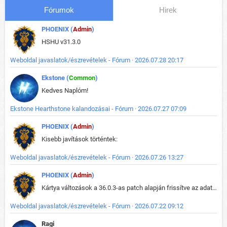
Fórumok
Hirek
PHOENIX (
Admin
)
HSHU v31.3.0
Weboldal javaslatok/észrevételek - Fórum · 2026.07.28 20:17
Ekstone (
Common
)
Kedves Naplóm!
Ekstone Hearthstone kalandozásai - Fórum · 2026.07.27 07:09
PHOENIX (
Admin
)
Kisebb javítások történtek:
Weboldal javaslatok/észrevételek - Fórum · 2026.07.26 13:27
PHOENIX (
Admin
)
Kártya változások a 36.0.3-as patch alapján frissítve az adatbázisban (képek is cserélve).
Weboldal javaslatok/észrevételek - Fórum · 2026.07.22 09:12
Ragi