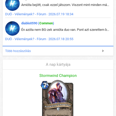
Amióta bejött, csak ezzel játszom. Viszont mint minden más - akár az alapjáték is, ez is baromira összetett lett. Néha már pár kör után is esélytelen az egész. Vagy irreállisan túltápol valaki, vagy lelép a partner, vagy csak hülye mint a segg. És amikor eljönne az én időm, na akkor jön el mindenki másé is. Engem jobban érdekelne, hogy ki milyen ratingen szokott játszani. Na ez lenne egy érdekes adat.
DUÓ - Vélemények? - Fórum · 2026.07.19 18:34
diablo0590 (
Common
)
Én azóta nem BG-zek amióta duo van. Pont azt szerettem benne, hogy rajtam múlik mi történik, nem pedig a társamon. Kérem vissza a régi BG-t :D
DUÓ - Vélemények? - Fórum · 2026.07.18 20:55
Több hozzászólás
A nap kártyája
Stormwind Champion