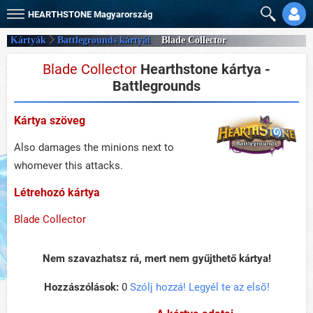
HEARTHSTONE
Magyarország
Kártyák
Battlegrounds kártyái
Blade Collector
Blade Collector
Hearthstone kártya -
Battlegrounds
Kártya szöveg
Also damages the minions next to
whomever this attacks.
Létrehozó kártya
Blade Collector
Nem szavazhatsz rá, mert nem gyűjthető kártya!
Hozzászólások:
0
Szólj hozzá! Legyél te az első!