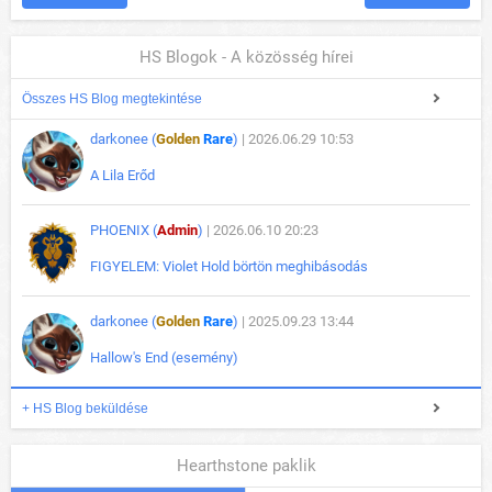
HS Blogok - A közösség hírei
Összes HS Blog megtekintése
darkonee (
Golden
Rare
)
| 2026.06.29 10:53
A Lila Erőd
PHOENIX (
Admin
)
| 2026.06.10 20:23
FIGYELEM: Violet Hold börtön meghibásodás
darkonee (
Golden
Rare
)
| 2025.09.23 13:44
Hallow's End (esemény)
+ HS Blog beküldése
Hearthstone paklik