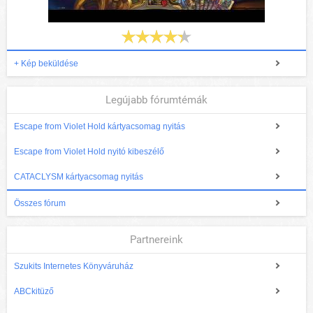
+ Kép beküldése
Legújabb fórumtémák
Escape from Violet Hold kártyacsomag nyitás
Escape from Violet Hold nyitó kibeszélő
CATACLYSM kártyacsomag nyitás
Összes fórum
Partnereink
Szukits Internetes Könyváruház
ABCkitüző