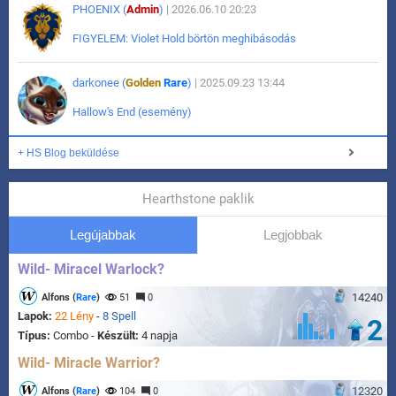
PHOENIX (
Admin
)
| 2026.06.10 20:23
FIGYELEM: Violet Hold börtön meghibásodás
darkonee (
Golden
Rare
)
| 2025.09.23 13:44
Hallow's End (esemény)
+ HS Blog beküldése
Hearthstone paklik
Legújabbak
Legjobbak
Wild- Miracel Warlock?
14240
Alfons (
Rare
)
51
0
Lapok:
22 Lény
-
8 Spell
2
Típus:
Combo -
Készült:
4 napja
Wild- Miracle Warrior?
12320
Alfons (
Rare
)
104
0