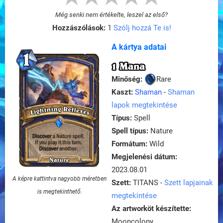
Még senki nem értékelte, leszel az első?
Hozzászólások:
1
Szólj hozzá Te is!
A kártya adatai
1 Mana
Minőség:
Rare
Kaszt:
Shaman
-
Shaman
lapok megtekintése
Típus:
Spell
Spell típus:
Nature
Formátum:
Wild
Megjelenési dátum:
2023.08.01
A képre kattintva nagyobb méretben
Szett:
TITANS -
Szett lapjainak
is megtekinthető.
megtekintése
Az artworköt készítette:
Mooncolony