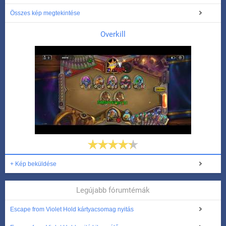
Összes kép megtekintése
Overkill
+ Kép beküldése
Legújabb fórumtémák
Escape from Violet Hold kártyacsomag nyitás