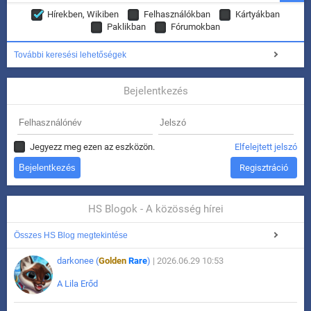
Hírekben, Wikiben
Felhasználókban
Kártyákban
Paklikban
Fórumokban
További keresési lehetőségek
Bejelentkezés
Jegyezz meg ezen az eszközön.
Elfelejtett jelszó
Regisztráció
HS Blogok - A közösség hírei
Összes HS Blog megtekintése
darkonee (
Golden
Rare
)
| 2026.06.29 10:53
A Lila Erőd