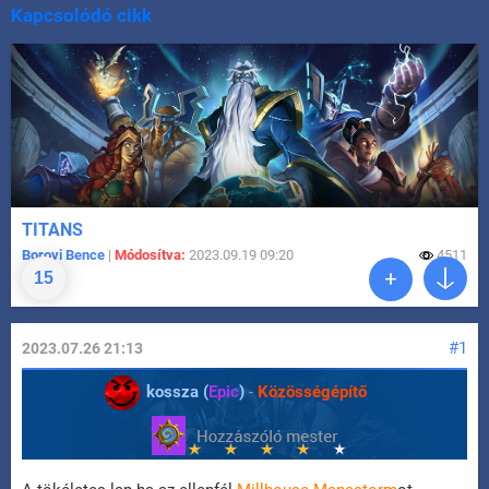
Kapcsolódó cikk
TITANS
Borovi Bence
|
Módosítva:
2023.09.19 09:20
4511
15
#1
2023.07.26 21:13
kossza (
Epic
)
-
Közösségépítő