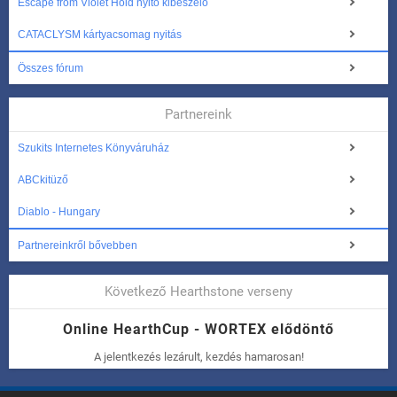
Escape from Violet Hold nyitó kibeszélő
CATACLYSM kártyacsomag nyitás
Összes fórum
Partnereink
Szukits Internetes Könyváruház
ABCkitüző
Diablo - Hungary
Partnereinkről bővebben
Következő Hearthstone verseny
Online HearthCup - WORTEX elődöntő
A jelentkezés lezárult, kezdés hamarosan!