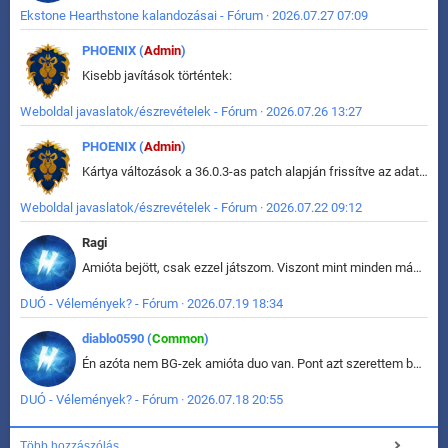
Ekstone Hearthstone kalandozásai - Fórum · 2026.07.27 07:09
PHOENIX (
Admin
)
Kisebb javítások történtek:
Weboldal javaslatok/észrevételek - Fórum · 2026.07.26 13:27
PHOENIX (
Admin
)
Kártya változások a 36.0.3-as patch alapján frissítve az adatbázisban (képek is cserélve).
Weboldal javaslatok/észrevételek - Fórum · 2026.07.22 09:12
Ragi
Amióta bejött, csak ezzel játszom. Viszont mint minden más - akár az alapjáték is, ez is baromira összetett lett. Néha már pár kör után is esélytelen az egész. Vagy irreállisan túltápol valaki, vagy lelép a partner, vagy csak hülye mint a segg. És amikor eljönne az én időm, na akkor jön el mindenki másé is. Engem jobban érdekelne, hogy ki milyen ratingen szokott játszani. Na ez lenne egy érdekes adat.
DUÓ - Vélemények? - Fórum · 2026.07.19 18:34
diablo0590 (
Common
)
Én azóta nem BG-zek amióta duo van. Pont azt szerettem benne, hogy rajtam múlik mi történik, nem pedig a társamon. Kérem vissza a régi BG-t :D
DUÓ - Vélemények? - Fórum · 2026.07.18 20:55
Több hozzászólás