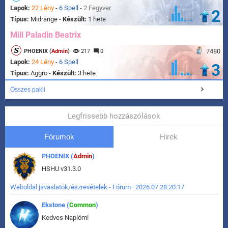
Lapok:
22 Lény
-
6 Spell
-
2 Fegyver
2
Típus:
Midrange -
Készült:
1 hete
Mill Paladin Beatrix
7480
PHOENIX (
Admin
)
217
0
Lapok:
24 Lény
-
6 Spell
3
Típus:
Aggro -
Készült:
3 hete
Összes pakli
Legfrissebb hozzászólások
Fórumok
Hirek
PHOENIX (
Admin
)
HSHU v31.3.0
Weboldal javaslatok/észrevételek - Fórum · 2026.07.28 20:17
Ekstone (
Common
)
Kedves Naplóm!