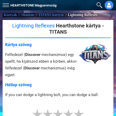
HEARTHSTONE
Magyarország
Kártyák
Shaman
TITANS kártyái
Lightning Reflexes
Lightning Reflexes
Hearthstone kártya -
TITANS
Kártya szöveg
Felfedezel (
Discover
mechanizmus) egy
spellt, ha kijátszod ebben a körben, akkor
felfedezel (
Discover
mechanizmus) még
egyet.
Hátlap szöveg
If you can dodge a lightning bolt, you can dodge a ball.