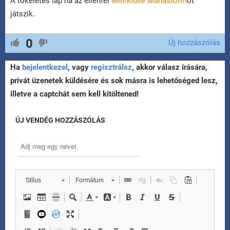
A tökéletes lap ha az ellenfél
Millhouse Manastorm
ot
játszik.
0
Új hozzászólás
Ha
bejelentkezel
, vagy
regisztrálsz
, akkor válasz írására,
privát üzenetek küldésére és sok másra is lehetőséged lesz,
illetve a captchát sem kell kitöltened!
ÚJ VENDÉG HOZZÁSZÓLÁS
Stílus
Formátum