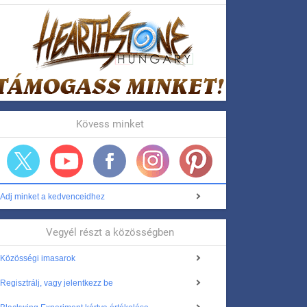
Kövess minket
Adj minket a kedvenceidhez
Vegyél részt a közösségben
Közösségi imasarok
Regisztrálj, vagy jelentkezz be