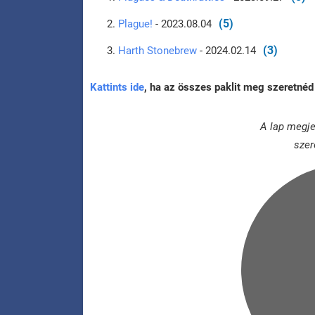
(5)
Plague!
- 2023.08.04
(3)
Harth Stonebrew
- 2024.02.14
Kattints ide
, ha az összes paklit meg szeretnéd 
A lap megje
szer