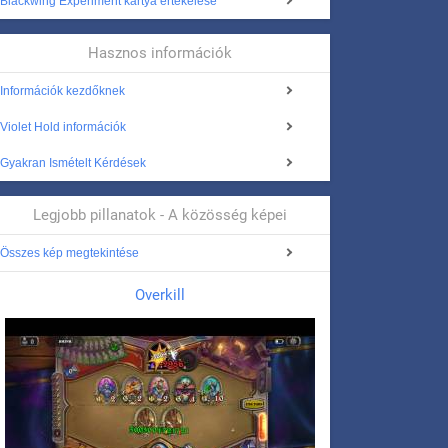
Blackwing Experiment kártya értékelése
Hasznos információk
Információk kezdőknek
Violet Hold információk
Gyakran Ismételt Kérdések
Legjobb pillanatok - A közösség képei
Összes kép megtekintése
Overkill