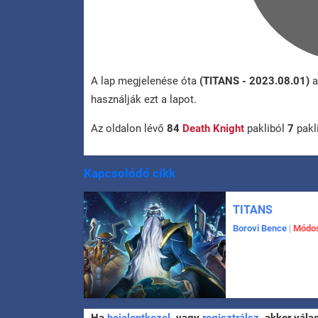
A lap megjelenése óta
(TITANS - 2023.08.01)
a
használják ezt a lapot.
Az oldalon lévő
84
Death Knight
pakliból
7
pakl
Kapcsolódó cikk
TITANS
Borovi Bence
|
Módos