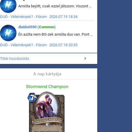
Amióta bejött, csak ezzel játszom. Viszont mint minden más - akár az alapjáték is, ez is baromira összetett lett. Néha már pár kör után is esélytelen az egész. Vagy irreállisan túltápol valaki, vagy lelép a partner, vagy csak hülye mint a segg. És amikor eljönne az én időm, na akkor jön el mindenki másé is. Engem jobban érdekelne, hogy ki milyen ratingen szokott játszani. Na ez lenne egy érdekes adat.
DUÓ - Vélemények? - Fórum · 2026.07.19 18:34
diablo0590 (
Common
)
Én azóta nem BG-zek amióta duo van. Pont azt szerettem benne, hogy rajtam múlik mi történik, nem pedig a társamon. Kérem vissza a régi BG-t :D
DUÓ - Vélemények? - Fórum · 2026.07.18 20:55
Több hozzászólás
A nap kártyája
Stormwind Champion