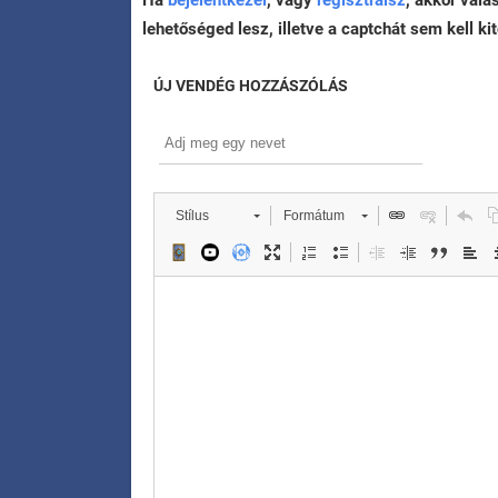
Ha
bejelentkezel
, vagy
regisztrálsz
, akkor vála
lehetőséged lesz, illetve a captchát sem kell kit
ÚJ VENDÉG HOZZÁSZÓLÁS
Stílus
Formátum