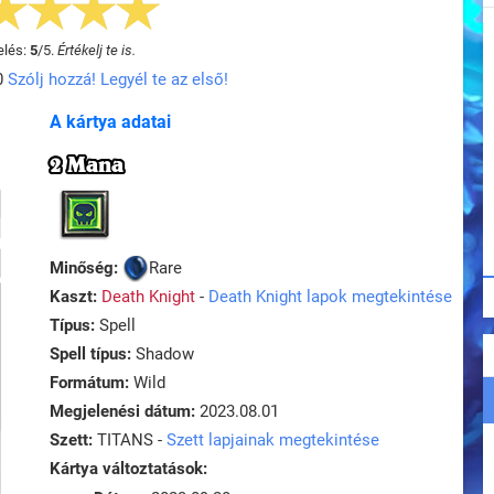
elés:
5
/
5
.
Értékelj te is.
0
Szólj hozzá! Legyél te az első!
A kártya adatai
2 Mana
Minőség:
Rare
Kaszt:
Death Knight
-
Death Knight lapok megtekintése
Típus:
Spell
Spell típus:
Shadow
Formátum:
Wild
Megjelenési dátum:
2023.08.01
Szett:
TITANS -
Szett lapjainak megtekintése
Kártya változtatások: