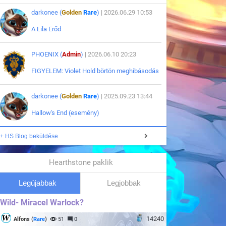
darkonee (
Golden
Rare
)
| 2026.06.29 10:53
A Lila Erőd
PHOENIX (
Admin
)
| 2026.06.10 20:23
FIGYELEM: Violet Hold börtön meghibásodás
darkonee (
Golden
Rare
)
| 2025.09.23 13:44
Hallow's End (esemény)
+ HS Blog beküldése
Hearthstone paklik
Legújabbak
Legjobbak
Wild- Miracel Warlock?
14240
Alfons (
Rare
)
51
0