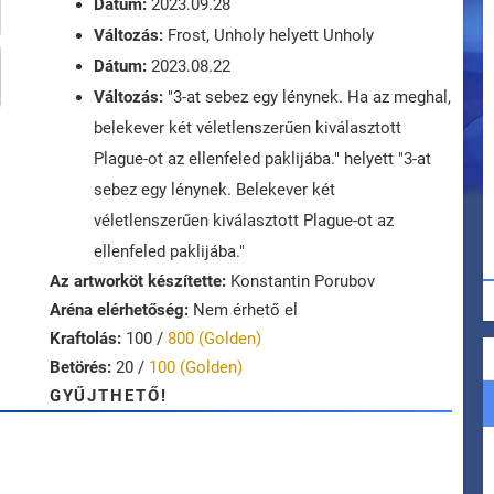
Dátum:
2023.09.28
Változás:
Frost, Unholy helyett Unholy
Dátum:
2023.08.22
Változás:
"3-at sebez egy lénynek. Ha az meghal,
belekever két véletlenszerűen kiválasztott
Plague-ot az ellenfeled paklijába." helyett "3-at
sebez egy lénynek. Belekever két
véletlenszerűen kiválasztott Plague-ot az
ellenfeled paklijába."
Az artworköt készítette:
Konstantin Porubov
Aréna elérhetőség:
Nem érhető el
Kraftolás:
100 /
800 (Golden)
Betörés:
20 /
100 (Golden)
GYŰJTHETŐ!