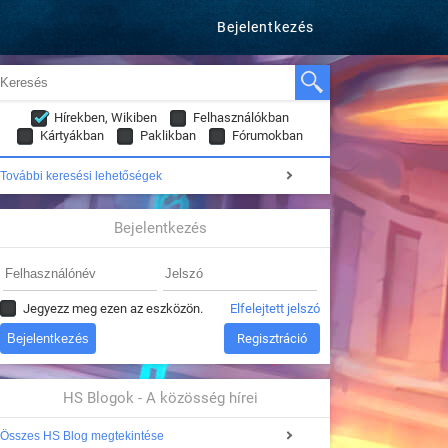
Bejelentkezés
Hírekben, Wikiben
Felhasználókban
Kártyákban
Paklikban
Fórumokban
További keresési lehetőségek
Bejelentkezés
Jegyezz meg ezen az eszközön.
Elfelejtett jelszó
Regisztráció
HS Blogok - A közösség hírei
Összes HS Blog megtekintése