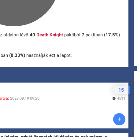
z oldalon lévő
40
Death Knight
pakliból
7
pakliban
(17.5%)
iban
(8.33%)
használják ezt a lapot.
15
ítva:
2023.09.19 09:20
4511