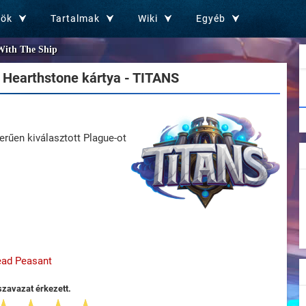
zök
Tartalmak
Wiki
Egyéb
ith The Ship
Hearthstone kártya - TITANS
erűen kiválasztott Plague-ot
ad Peasant
szavazat érkezett.