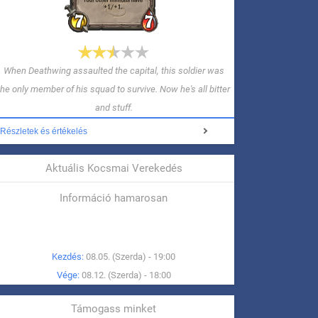
When Deathwing assaulted the capital, this soldier was
the only member of his squad to survive. Now he's all bitter
and stuff.
Részletek és értékelés
Aktuális Kocsmai Verekedés
Információ hamarosan
Kezdés:
08.05. (Szerda) - 19:00
Vége:
08.12. (Szerda) - 18:00
Támogass minket