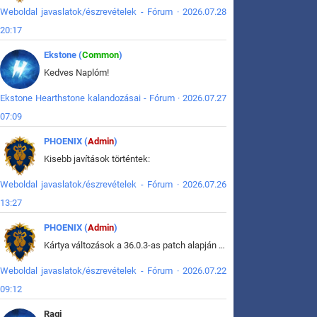
Weboldal javaslatok/észrevételek - Fórum · 2026.07.28
20:17
Ekstone (
Common
)
Kedves Naplóm!
Ekstone Hearthstone kalandozásai - Fórum · 2026.07.27
07:09
PHOENIX (
Admin
)
Kisebb javítások történtek:
Weboldal javaslatok/észrevételek - Fórum · 2026.07.26
13:27
PHOENIX (
Admin
)
Kártya változások a 36.0.3-as patch alapján frissítve az adatbázisban (képek is cserélve).
Weboldal javaslatok/észrevételek - Fórum · 2026.07.22
09:12
Ragi