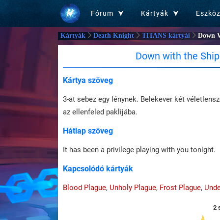
Fórum
Kártyák
Eszkö
Kártyák
Death Knight
TITANS kártyái
Down W
Down with the Ship
Kártya szöveg
3-at sebez egy lénynek. Belekever két véletlensz
az ellenfeled paklijába.
Hátlap szöveg
It has been a privilege playing with you tonight.
Kapcsolódó kártyák
Blood Plague
,
Unholy Plague
,
Frost Plague
,
Unde
2 