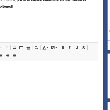
sz írására, privát üzenetek küldésére és sok másra is
öltened!