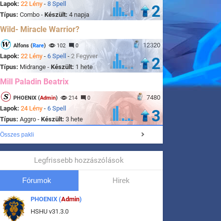
Lapok:
22 Lény
-
8 Spell
2
Típus:
Combo -
Készült:
4 napja
Wild- Miracle Warrior?
12320
Alfons (
Rare
)
102
0
Lapok:
22 Lény
-
6 Spell
-
2 Fegyver
2
Típus:
Midrange -
Készült:
1 hete
Mill Paladin Beatrix
7480
PHOENIX (
Admin
)
214
0
Lapok:
24 Lény
-
6 Spell
3
Típus:
Aggro -
Készült:
3 hete
Összes pakli
Legfrissebb hozzászólások
Fórumok
Hirek
PHOENIX (
Admin
)
HSHU v31.3.0