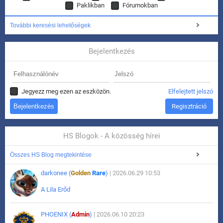
Paklikban
Fórumokban
További keresési lehetőségek
Bejelentkezés
Jegyezz meg ezen az eszközön.
Elfelejtett jelszó
Regisztráció
HS Blogok - A közösség hírei
Összes HS Blog megtekintése
darkonee (
Golden
Rare
)
| 2026.06.29 10:53
A Lila Erőd
PHOENIX (
Admin
)
| 2026.06.10 20:23