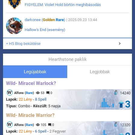
FIGYELEM: Violet Hold börtön meghibásodás
darkonee (
Golden
Rare
)
| 2025.09.23 13:44
Hallow's End (esemény)
+ HS Blog beküldése
Hearthstone paklik
Legújabbak
Legjobbak
Wild- Miracel Warlock?
14240
Alfons (
Rare
)
53
0
Lapok:
22 Lény
-
8 Spell
3
Típus:
Combo -
Készült:
5 napja
Wild- Miracle Warrior?
12320
Alfons (
Rare
)
105
0
Lapok:
22 Lény
-
6 Spell
-
2 Fegyver