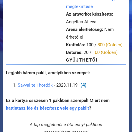
megtekintése
Az artworköt készítette:
Angelica Alieva
Aréna elérhetőség:
Nem
érhető el
Kraftolás:
100 /
800 (Golden)
Betörés:
20 /
100 (Golden)
GYŰJTHETŐ!
Legjobb három pakli, amelyikben szerepel:
(4)
Savval teli hordók
- 2023.11.19
Ez a kártya összesen 1 pakliban szerepel! Miért nem
kattintasz ide és készítesz vele egy paklit
?
A lap megjelenése óta ennyi pakliban