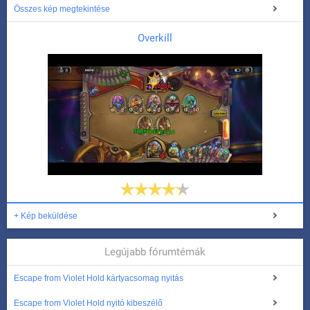
Összes kép megtekintése
Overkill
+ Kép beküldése
Legújabb fórumtémák
Escape from Violet Hold kártyacsomag nyitás
Escape from Violet Hold nyitó kibeszélő