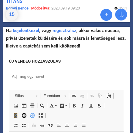
TITANS
Borovi Bence
|
Módosítva:
2023.09.19 09:20
4511
15
Ha
bejelentkezel
, vagy
regisztrálsz
, akkor válasz írására,
privát üzenetek küldésére és sok másra is lehetőséged lesz,
illetve a captchát sem kell kitöltened!
ÚJ VENDÉG HOZZÁSZÓLÁS
Stílus
Formátum