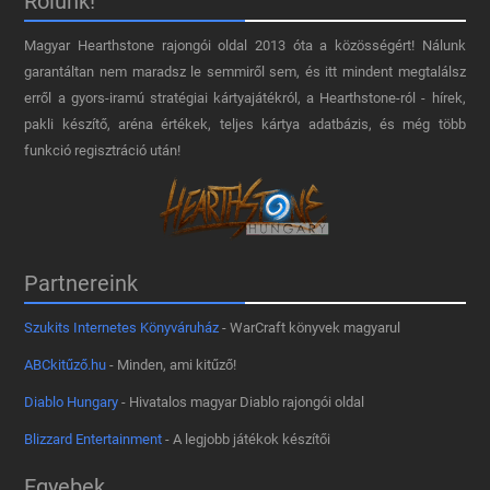
Rólunk!
Magyar Hearthstone​ rajongói oldal 2013 óta a közösségért! Nálunk
garantáltan nem maradsz le semmiről sem, és itt mindent megtalálsz
erről a gyors-iramú stratégiai kártyajátékról, a Hearthstone-ról - hírek,
pakli készítő, aréna értékek, teljes kártya adatbázis, és még több
funkció regisztráció után!
Partnereink
Szukits Internetes Könyváruház
- WarCraft könyvek magyarul
ABCkitűző.hu
- Minden, ami kitűző!
Diablo Hungary
- Hivatalos magyar Diablo rajongói oldal
Blizzard Entertainment
- A legjobb játékok készítői
Egyebek