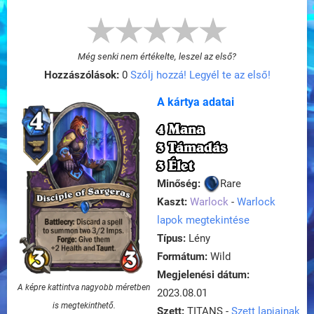
Még senki nem értékelte, leszel az első?
Hozzászólások:
0
Szólj hozzá! Legyél te az első!
A kártya adatai
4 Mana
3 Támadás
3 Élet
Minőség:
Rare
Kaszt:
Warlock
-
Warlock
lapok megtekintése
Típus:
Lény
Formátum:
Wild
Megjelenési dátum:
A képre kattintva nagyobb méretben
2023.08.01
is megtekinthető.
Szett:
TITANS -
Szett lapjainak