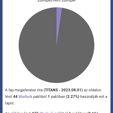
szerepel/nem szerepel
A lap megjelenése óta
(TITANS - 2023.08.01)
az oldalon
lévő
44
Warlock
pakliból
1
pakliban
(2.27%)
használják ezt a
lapot.