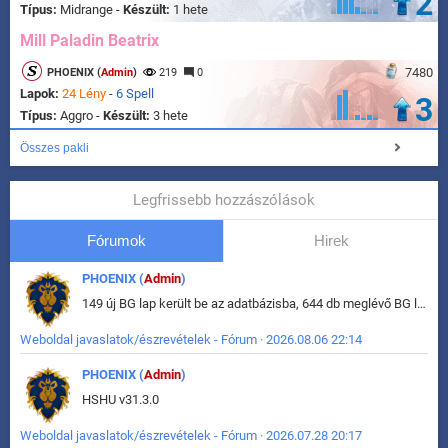
2
Típus:
Midrange -
Készült:
1 hete
Mill Paladin Beatrix
7480
PHOENIX (
Admin
)
219
0
Lapok:
24 Lény
-
6 Spell
3
Típus:
Aggro -
Készült:
3 hete
Összes pakli
Legfrissebb hozzászólások
Fórumok
Hirek
PHOENIX (
Admin
)
149 új BG lap került be az adatbázisba, 644 db meglévő BG lap módosult, bekerültek az új képek a megváltozott lapokhoz is.
Weboldal javaslatok/észrevételek - Fórum · 2026.08.06 22:14
PHOENIX (
Admin
)
HSHU v31.3.0
Weboldal javaslatok/észrevételek - Fórum · 2026.07.28 20:17