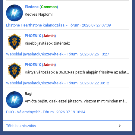
Ekstone (
Common
)
Kedves Naplóm!
Ekstone Hearthstone kalandozásai - Fórum · 2026.07.27 07:09
PHOENIX (
Admin
)
Kisebb javítások történtek:
Weboldal javaslatok/észrevételek - Fórum · 2026.07.26 13:27
PHOENIX (
Admin
)
Kártya változások a 36.0.3-as patch alapján frissítve az adatbázisban (képek is cserélve).
Weboldal javaslatok/észrevételek - Fórum · 2026.07.22 09:12
Ragi
Amióta bejött, csak ezzel játszom. Viszont mint minden más - akár az alapjáték is, ez is baromira összetett lett. Néha már pár kör után is esélytelen az egész. Vagy irreállisan túltápol valaki, vagy lelép a partner, vagy csak hülye mint a segg. És amikor eljönne az én időm, na akkor jön el mindenki másé is. Engem jobban érdekelne, hogy ki milyen ratingen szokott játszani. Na ez lenne egy érdekes adat.
DUÓ - Vélemények? - Fórum · 2026.07.19 18:34
Több hozzászólás