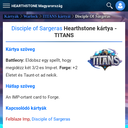
HEARTHSTONE
Magyarország
Kártyák
Warlock
TITANS kártyái
Disciple Of Sargeras
Disciple of Sargeras
Hearthstone kártya -
TITANS
Kártya szöveg
Battlecry:
Eldobsz egy spellt, hogy
megidézz két 3/2-es Imp-et.
Forge:
+2
Életet és Taunt-ot ad nekik.
Hátlap szöveg
An IMP-ortant card to Forge.
Kapcsolódó kártyák
Felblaze Imp
,
Disciple of Sargeras