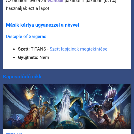
Az oldalon lévő
975
Warlock
pakliból
1
pakliban
(0.1%)
használják ezt a lapot.
Másik kártya ugyanezzel a névvel
Disciple of Sargeras
Szett:
TITANS -
Szett lapjainak megtekintése
Gyűjthető:
Nem
Kapcsolódó cikk