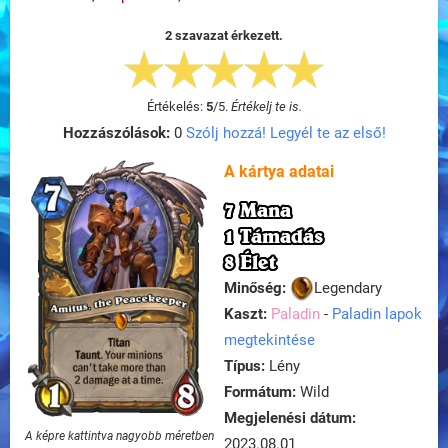
2 szavazat érkezett.
Értékelés:
5
/
5
.
Értékelj te is.
Hozzászólások:
0
Szólj hozzá! Legyél te az első!
A kártya adatai
7 Mana
1 Támadás
8 Élet
Minőség:
Legendary
Kaszt:
Paladin
-
Paladin lapok
megtekintése
Típus:
Lény
Formátum:
Wild
Megjelenési dátum:
A képre kattintva nagyobb méretben
2023.08.01