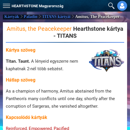
HEARTHSTONE
Magyarország
Kártyák
Paladin
TITANS kártyái
Amitus, The Peacekeeper
Amitus, the Peacekeeper
Hearthstone kártya
- TITANS
Kártya szöveg
Titan.
Taunt.
A lényeid egyszerre nem
kaphatnak 2-nél több sebzést.
Hátlap szöveg
As a champion of harmony, Amitus abstained from the
Pantheon's many conflicts until one day, shortly after the
corruption of Sargeras, she vanished altogether.
Kapcsolódó kártyák
Reinforced
,
Empowered
,
Pacified