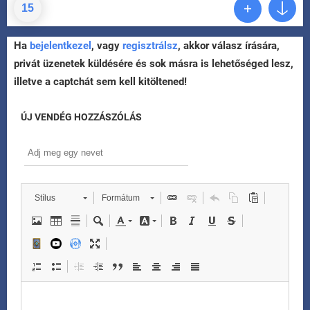
15
Ha
bejelentkezel
, vagy
regisztrálsz
, akkor válasz írására,
privát üzenetek küldésére és sok másra is lehetőséged lesz,
illetve a captchát sem kell kitöltened!
ÚJ VENDÉG HOZZÁSZÓLÁS
Stílus
Formátum