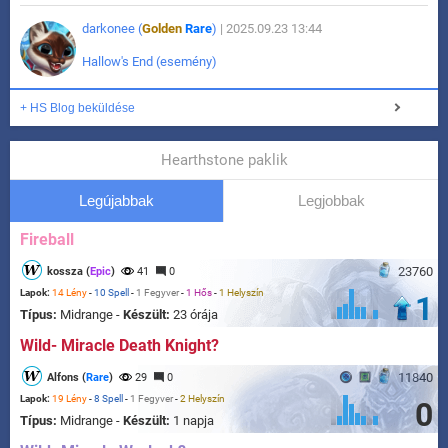
darkonee (
Golden
Rare
)
| 2025.09.23 13:44
Hallow's End (esemény)
+ HS Blog beküldése
Hearthstone paklik
Legújabbak
Legjobbak
Fireball
23760
kossza (
Epic
)
41
0
Lapok:
14 Lény
-
10 Spell
-
1 Fegyver
-
1 Hős
-
1 Helyszín
1
Típus:
Midrange -
Készült:
23 órája
Wild- Miracle Death Knight?
11840
Alfons (
Rare
)
29
0
Lapok:
19 Lény
-
8 Spell
-
1 Fegyver
-
2 Helyszín
0
Típus:
Midrange -
Készült:
1 napja