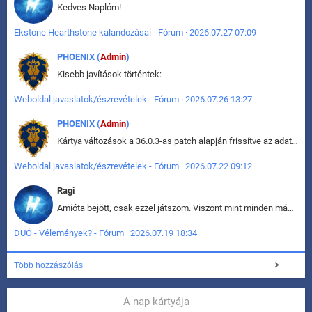
Kedves Naplóm!
Ekstone Hearthstone kalandozásai - Fórum · 2026.07.27 07:09
PHOENIX (
Admin
)
Kisebb javítások történtek:
Weboldal javaslatok/észrevételek - Fórum · 2026.07.26 13:27
PHOENIX (
Admin
)
Kártya változások a 36.0.3-as patch alapján frissítve az adatbázisban (képek is cserélve).
Weboldal javaslatok/észrevételek - Fórum · 2026.07.22 09:12
Ragi
Amióta bejött, csak ezzel játszom. Viszont mint minden más - akár az alapjáték is, ez is baromira összetett lett. Néha már pár kör után is esélytelen az egész. Vagy irreállisan túltápol valaki, vagy lelép a partner, vagy csak hülye mint a segg. És amikor eljönne az én időm, na akkor jön el mindenki másé is. Engem jobban érdekelne, hogy ki milyen ratingen szokott játszani. Na ez lenne egy érdekes adat.
DUÓ - Vélemények? - Fórum · 2026.07.19 18:34
Több hozzászólás
A nap kártyája