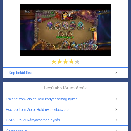
+ Kép beküldése
Legújabb fórumtémák
Escape from Violet Hold kártyacsomag nyitás
Escape from Violet Hold nyitó kibeszélő
CATACLYSM kártyacsomag nyitás