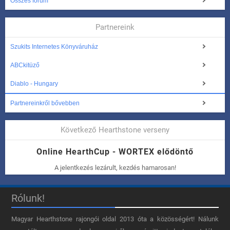
Összes fórum
Partnereink
Szukits Internetes Könyváruház
ABCkitüző
Diablo - Hungary
Partnereinkről bővebben
Következő Hearthstone verseny
Online HearthCup - WORTEX elődöntő
A jelentkezés lezárult, kezdés hamarosan!
Rólunk!
Magyar Hearthstone​ rajongói oldal 2013 óta a közösségért! Nálunk