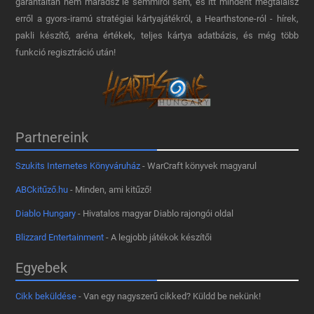
garantáltan nem maradsz le semmiről sem, és itt mindent megtalálsz
erről a gyors-iramú stratégiai kártyajátékról, a Hearthstone-ról - hírek,
pakli készítő, aréna értékek, teljes kártya adatbázis, és még több
funkció regisztráció után!
Partnereink
Szukits Internetes Könyváruház
- WarCraft könyvek magyarul
ABCkitűző.hu
- Minden, ami kitűző!
Diablo Hungary
- Hivatalos magyar Diablo rajongói oldal
Blizzard Entertainment
- A legjobb játékok készítői
Egyebek
Cikk beküldése
- Van egy nagyszerű cikked? Küldd be nekünk!