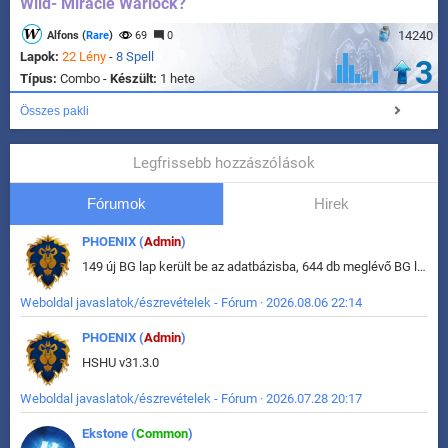
Wild- Miracle Warlock?
14240
Alfons (
Rare
)
69
0
Lapok:
22 Lény
-
8 Spell
3
Típus:
Combo -
Készült:
1 hete
Összes pakli
Legfrissebb hozzászólások
Fórumok
Hirek
PHOENIX (
Admin
)
149 új BG lap került be az adatbázisba, 644 db meglévő BG lap módosult, bekerültek az új képek a megváltozott lapokhoz is.
Weboldal javaslatok/észrevételek - Fórum · 2026.08.06 22:14
PHOENIX (
Admin
)
HSHU v31.3.0
Weboldal javaslatok/észrevételek - Fórum · 2026.07.28 20:17
Ekstone (
Common
)