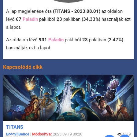
A lap megjelenése óta
(TITANS - 2023.08.01)
az oldalon
lévő
67
Paladin
pakliból
23
pakliban
(34.33%)
használják ezt
a lapot.
Az oldalon lévő
931
Paladin
pakliból
23
pakliban
(2.47%)
használják ezt a lapot.
Kapcsolódó cikk
TITANS
Borovi Bence
|
Módosítva:
2023.09.19 09:20
4519