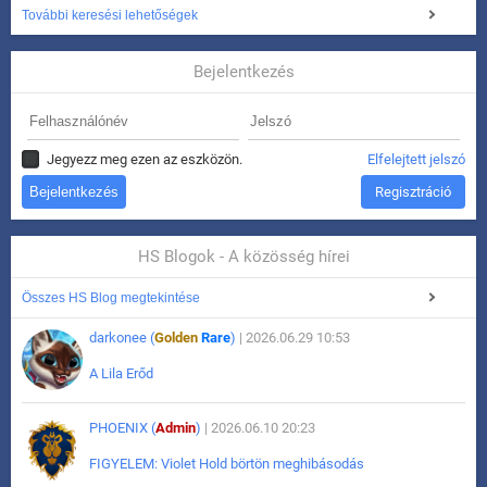
További keresési lehetőségek
Bejelentkezés
Jegyezz meg ezen az eszközön.
Elfelejtett jelszó
Regisztráció
HS Blogok - A közösség hírei
Összes HS Blog megtekintése
darkonee (
Golden
Rare
)
| 2026.06.29 10:53
A Lila Erőd
PHOENIX (
Admin
)
| 2026.06.10 20:23
FIGYELEM: Violet Hold börtön meghibásodás