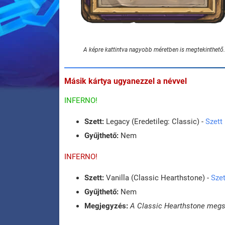
A képre kattintva nagyobb méretben is megtekinthető.
Másik kártya ugyanezzel a névvel
INFERNO!
Szett:
Legacy (Eredetileg: Classic) -
Szett
Gyűjthető:
Nem
INFERNO!
Szett:
Vanilla (Classic Hearthstone) -
Szet
Gyűjthető:
Nem
Megjegyzés:
A Classic Hearthstone megsz