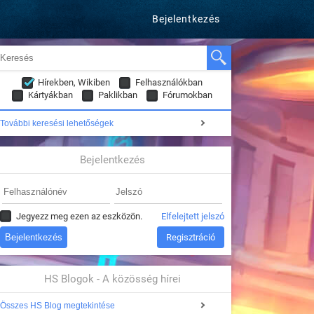
Bejelentkezés
Hírekben, Wikiben
Felhasználókban
Kártyákban
Paklikban
Fórumokban
További keresési lehetőségek
Bejelentkezés
Jegyezz meg ezen az eszközön.
Elfelejtett jelszó
Regisztráció
HS Blogok - A közösség hírei
Összes HS Blog megtekintése