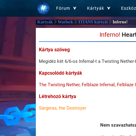
Fórum
Kártyák
Eszkö
Kártyák
Warlock
TITANS kártyái
Inferno!
Inferno!
Heart
Kártya szöveg
Megidéz két 6/6-os Infernal-t a Twisting Nether-
Kapcsolódó kártyák
The Twisting Nether
,
Felblaze Infernal
,
Felblaze 
Létrehozó kártya
Sargeras, the Destroyer
Nem szavazhatsz 