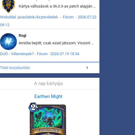
Kártya változások a 36.0.3-as patch alapján frissítve az adatbázisban (képek is cserélve).
Weboldal javaslatok/észrevételek - Fórum · 2026.07.22
09:12
Ragi
Amióta bejött, csak ezzel játszom. Viszont mint minden más - akár az alapjáték is, ez is baromira összetett lett. Néha már pár kör után is esélytelen az egész. Vagy irreállisan túltápol valaki, vagy lelép a partner, vagy csak hülye mint a segg. És amikor eljönne az én időm, na akkor jön el mindenki másé is. Engem jobban érdekelne, hogy ki milyen ratingen szokott játszani. Na ez lenne egy érdekes adat.
DUÓ - Vélemények? - Fórum · 2026.07.19 18:34
Több hozzászólás
A nap kártyája
Earthen Might