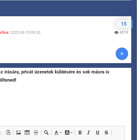
15
ítva:
2023.09.19 09:20
4519
sz írására, privát üzenetek küldésére és sok másra is
öltened!