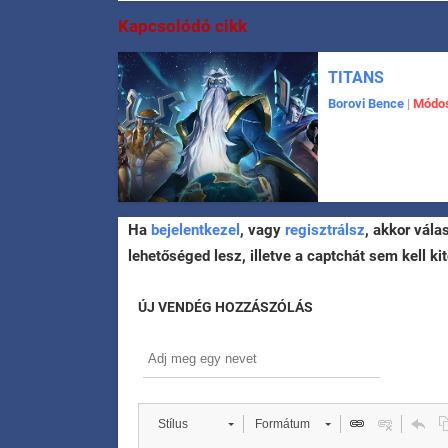
Kapcsolódó cikk
TITANS
Borovi Bence
|
Módos
Ha
bejelentkezel
, vagy
regisztrálsz
, akkor vála
lehetőséged lesz, illetve a captchát sem kell kit
ÚJ VENDÉG HOZZÁSZÓLÁS
Stílus
Formátum