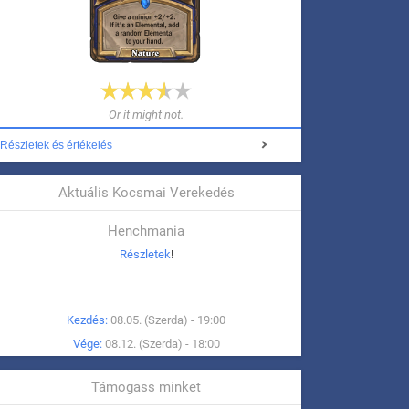
Or it might not.
Részletek és értékelés
Aktuális Kocsmai Verekedés
Henchmania
Részletek
!
Kezdés:
08.05. (Szerda) - 19:00
Vége:
08.12. (Szerda) - 18:00
Támogass minket