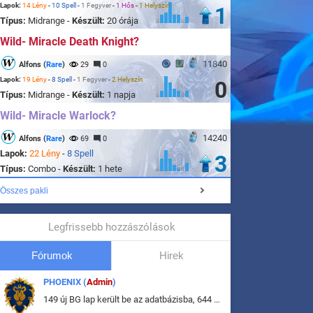
Lapok:
14 Lény
-
10 Spell
-
1 Fegyver
-
1 Hős
-
1 Helyszín
1
Típus:
Midrange -
Készült:
20 órája
Wild- Miracle Death Knight?
11840
Alfons (
Rare
)
29
0
Lapok:
19 Lény
-
8 Spell
-
1 Fegyver
-
2 Helyszín
0
Típus:
Midrange -
Készült:
1 napja
Wild- Miracle Warlock?
14240
Alfons (
Rare
)
69
0
Lapok:
22 Lény
-
8 Spell
3
Típus:
Combo -
Készült:
1 hete
Összes pakli
Legfrissebb hozzászólások
Fórumok
Hirek
PHOENIX (
Admin
)
149 új BG lap került be az adatbázisba, 644 db meglévő BG lap módosult, bekerültek az új képek a megváltozott lapokhoz is.