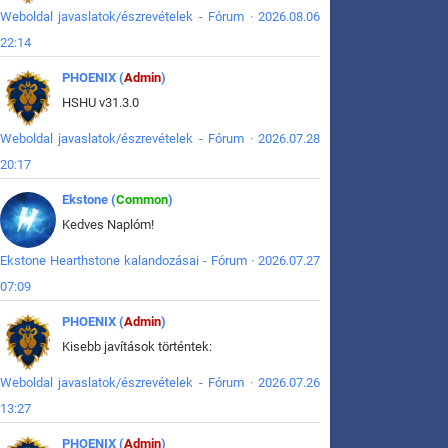
Weboldal javaslatok/észrevételek - Fórum · 2026.08.06
22:14
PHOENIX (
Admin
)
HSHU v31.3.0
Weboldal javaslatok/észrevételek - Fórum · 2026.07.28
20:17
Ekstone (
Common
)
Kedves Naplóm!
Ekstone Hearthstone kalandozásai - Fórum · 2026.07.27
07:09
PHOENIX (
Admin
)
Kisebb javítások történtek:
Weboldal javaslatok/észrevételek - Fórum · 2026.07.26
13:27
PHOENIX (
Admin
)