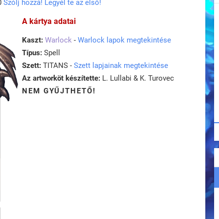
0
Szólj hozzá! Legyél te az első!
A kártya adatai
Kaszt:
Warlock
-
Warlock lapok megtekintése
Típus:
Spell
Szett:
TITANS -
Szett lapjainak megtekintése
Az artworköt készítette:
L. Lullabi & K. Turovec
NEM GYŰJTHETŐ!