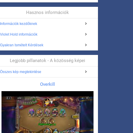
Hasznos információk
Információk kezdőknek
Violet Hold információk
Gyakran Ismételt Kérdések
Legjobb pillanatok - A közösség képei
Összes kép megtekintése
Overkill