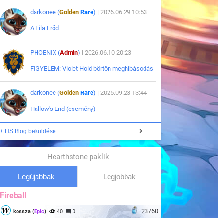
darkonee (
Golden
Rare
)
| 2026.06.29 10:53
A Lila Erőd
PHOENIX (
Admin
)
| 2026.06.10 20:23
FIGYELEM: Violet Hold börtön meghibásodás
darkonee (
Golden
Rare
)
| 2025.09.23 13:44
Hallow's End (esemény)
+ HS Blog beküldése
Hearthstone paklik
Legújabbak
Legjobbak
Fireball
23760
kossza (
Epic
)
40
0