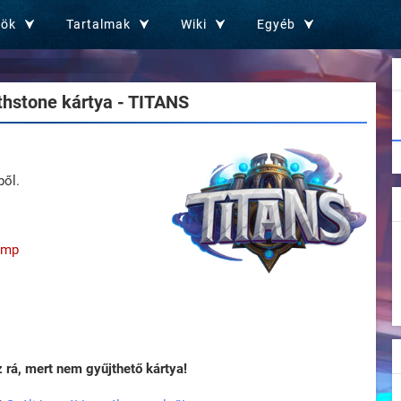
zök
Tartalmak
Wiki
Egyéb
hstone kártya - TITANS
ből.
Imp
rá, mert nem gyűjthető kártya!