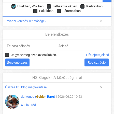
Hírekben, Wikiben
Felhasználókban
Kártyákban
Paklikban
Fórumokban
További keresési lehetőségek
Bejelentkezés
Jegyezz meg ezen az eszközön.
Elfelejtett jelszó
Regisztráció
HS Blogok - A közösség hírei
Összes HS Blog megtekintése
darkonee (
Golden
Rare
)
| 2026.06.29 10:53
A Lila Erőd