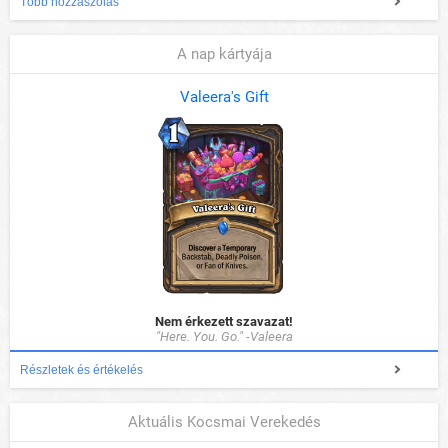
Több hozzászólás
A nap kártyája
Valeera's Gift
Nem érkezett szavazat!
"Here. You. Go." -Valeera
Részletek és értékelés
Aktuális Kocsmai Verekedés