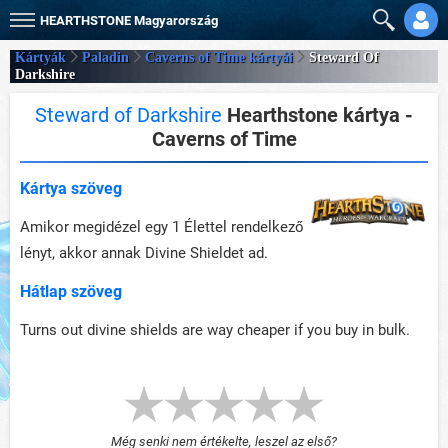
HEARTHSTONE
Magyarország
Kártyák
Paladin
Caverns of Time kártyái
Steward Of
Darkshire
Steward of Darkshire
Hearthstone kártya -
Caverns of Time
Kártya szöveg
Amikor megidézel egy 1 Élettel rendelkező
lényt, akkor annak Divine Shieldet ad.
Hátlap szöveg
Turns out divine shields are way cheaper if you buy in bulk.
Még senki nem értékelte, leszel az első?