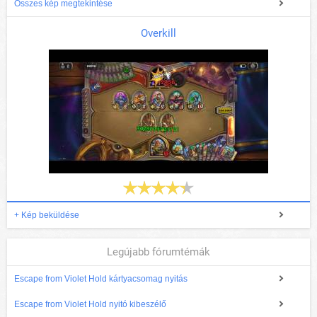
Összes kép megtekintése
Overkill
+ Kép beküldése
Legújabb fórumtémák
Escape from Violet Hold kártyacsomag nyitás
Escape from Violet Hold nyitó kibeszélő