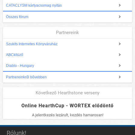
CATACLYSM kártyacsomag nyitás
Összes fórum
Partnereink
Szukits Internetes Könyváruház
ABCkitüző
Diablo - Hungary
Partnereinkről bővebben
Következő Hearthstone verseny
Online HearthCup - WORTEX elődöntő
A jelentkezés lezárult, kezdés hamarosan!
Rólunk!