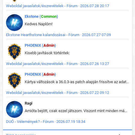
Weboldal javaslatok/észrevételek - Fórum · 2026.07.28 20:17
Ekstone (
Common
)
Kedves Naplóm!
Ekstone Hearthstone kalandozásai - Fórum · 2026.07.27 07:09
PHOENIX (
Admin
)
Kisebb javítások történtek:
Weboldal javaslatok/észrevételek - Fórum · 2026.07.26 13:27
PHOENIX (
Admin
)
Kártya változások a 36.0.3-as patch alapján frissítve az adatbázisban (képek is cserélve).
Weboldal javaslatok/észrevételek - Fórum · 2026.07.22 09:12
Ragi
Amióta bejött, csak ezzel játszom. Viszont mint minden más - akár az alapjáték is, ez is baromira összetett lett. Néha már pár kör után is esélytelen az egész. Vagy irreállisan túltápol valaki, vagy lelép a partner, vagy csak hülye mint a segg. És amikor eljönne az én időm, na akkor jön el mindenki másé is. Engem jobban érdekelne, hogy ki milyen ratingen szokott játszani. Na ez lenne egy érdekes adat.
DUÓ - Vélemények? - Fórum · 2026.07.19 18:34