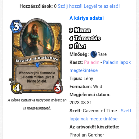
Hozzászólások:
0
Szólj hozzá! Legyél te az első!
A kártya adatai
3 Mana
4 Támadás
3 Élet
Minőség:
Rare
Kaszt:
Paladin
-
Paladin lapok
megtekintése
Típus:
Lény
Formátum:
Wild
Megjelenési dátum:
A képre kattintva nagyobb méretben
2023.08.31
is megtekinthető.
Szett:
Caverns of Time -
Szett
lapjainak megtekintése
Az artworköt készítette:
Phroilan Gardner