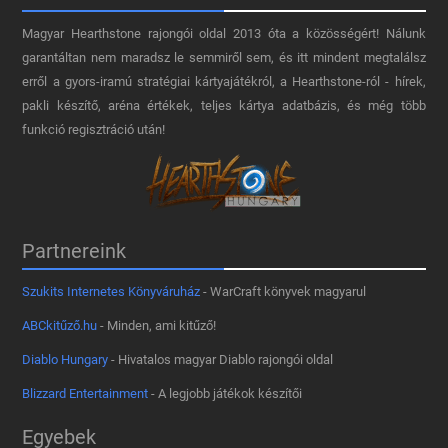
Magyar Hearthstone​ rajongói oldal 2013 óta a közösségért! Nálunk
garantáltan nem maradsz le semmiről sem, és itt mindent megtalálsz
erről a gyors-iramú stratégiai kártyajátékról, a Hearthstone-ról - hírek,
pakli készítő, aréna értékek, teljes kártya adatbázis, és még több
funkció regisztráció után!
Partnereink
Szukits Internetes Könyváruház
- WarCraft könyvek magyarul
ABCkitűző.hu
- Minden, ami kitűző!
Diablo Hungary
- Hivatalos magyar Diablo rajongói oldal
Blizzard Entertainment
- A legjobb játékok készítői
Egyebek