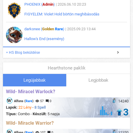
PHOENIX (
Admin
)
| 2026.06.10 20:23
FIGYELEM: Violet Hold börtön meghibásodás
darkonee (
Golden
Rare
)
| 2025.09.23 13:44
Hallow's End (esemény)
+ HS Blog beküldése
Hearthstone paklik
Legújabbak
Legjobbak
Wild- Miracel Warlock?
14240
Alfons (
Rare
)
57
0
Lapok:
22 Lény
-
8 Spell
3
Típus:
Combo -
Készült:
5 napja
Wild- Miracle Warrior?
12320
Alfons (
Rare
)
107
0