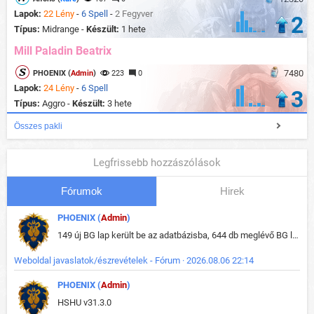
Lapok:
22 Lény
-
6 Spell
-
2 Fegyver
2
Típus:
Midrange -
Készült:
1 hete
Mill Paladin Beatrix
7480
PHOENIX (
Admin
)
223
0
Lapok:
24 Lény
-
6 Spell
3
Típus:
Aggro -
Készült:
3 hete
Összes pakli
Legfrissebb hozzászólások
Fórumok
Hirek
PHOENIX (
Admin
)
149 új BG lap került be az adatbázisba, 644 db meglévő BG lap módosult, bekerültek az új képek a megváltozott lapokhoz is.
Weboldal javaslatok/észrevételek - Fórum · 2026.08.06 22:14
PHOENIX (
Admin
)
HSHU v31.3.0