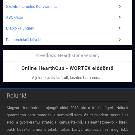
Szukits Internetes Könyváruház
ABCkitüző
Diablo - Hungary
Partnereinkről bővebben
Következő Hearthstone verseny
Online HearthCup - WORTEX elődöntő
A jelentkezés lezárult, kezdés hamarosan!
Rólunk!
Magyar Hearthstone​ rajongói oldal 2013 óta a közösségért! Nálunk
garantáltan nem maradsz le semmiről sem, és itt mindent megtalálsz
erről a gyors-iramú stratégiai kártyajátékról, a Hearthstone-ról - hírek,
pakli készítő, aréna értékek, teljes kártya adatbázis, és még több