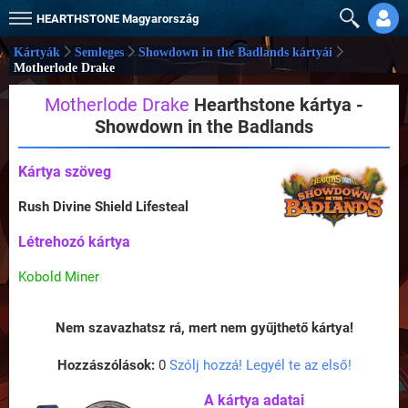
HEARTHSTONE
Magyarország
Kártyák
Semleges
Showdown in the Badlands kártyái
Motherlode Drake
Motherlode Drake
Hearthstone kártya -
Showdown in the Badlands
Kártya szöveg
Rush
Divine Shield
Lifesteal
Létrehozó kártya
Kobold Miner
Nem szavazhatsz rá, mert nem gyűjthető kártya!
Hozzászólások:
0
Szólj hozzá! Legyél te az első!
A kártya adatai