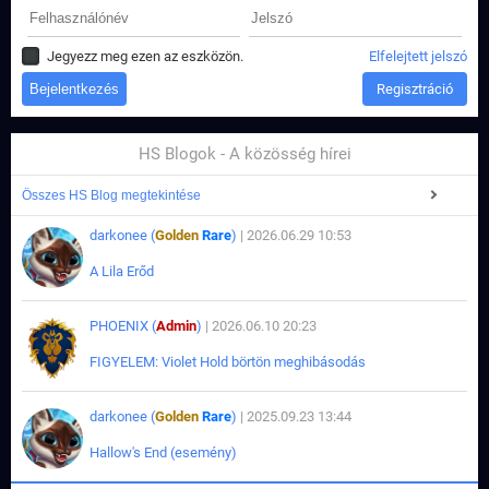
Jegyezz meg ezen az eszközön.
Elfelejtett jelszó
Regisztráció
HS Blogok - A közösség hírei
Összes HS Blog megtekintése
darkonee (
Golden
Rare
)
| 2026.06.29 10:53
A Lila Erőd
PHOENIX (
Admin
)
| 2026.06.10 20:23
FIGYELEM: Violet Hold börtön meghibásodás
darkonee (
Golden
Rare
)
| 2025.09.23 13:44
Hallow's End (esemény)