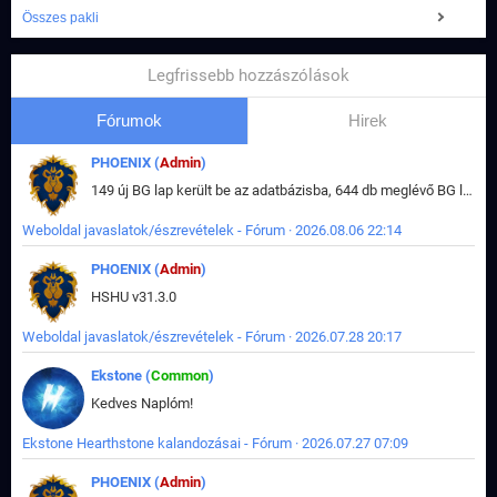
Összes pakli
Legfrissebb hozzászólások
Fórumok
Hirek
PHOENIX (
Admin
)
149 új BG lap került be az adatbázisba, 644 db meglévő BG lap módosult, bekerültek az új képek a megváltozott lapokhoz is.
Weboldal javaslatok/észrevételek - Fórum · 2026.08.06 22:14
PHOENIX (
Admin
)
HSHU v31.3.0
Weboldal javaslatok/észrevételek - Fórum · 2026.07.28 20:17
Ekstone (
Common
)
Kedves Naplóm!
Ekstone Hearthstone kalandozásai - Fórum · 2026.07.27 07:09
PHOENIX (
Admin
)