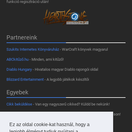
funkció regisztráció után!
Partnereink
Szukits Internetes Könyváruház
- WarCraft könyvek magyarul
ABCkitűző.hu
- Minden, ami kitűző!
Diablo Hungary
- Hivatalos magyar Diablo rajongói oldal
Blizzard Entertainment
- A legjobb játékok készítői
Egyebek
Cikk beküldése
- Van egy nagyszerű cikked? Küldd be nekünk!
Támogass minket
- Tetszik az oldal? Segíts, hogy fennmaradhasson!
Kapcsolat, médiaajánlat
- Lépj velünk kapcsolatba!
Ez az oldal cookie-kat használ, hogy a
legjobb élményt tudjuk nyújtani a