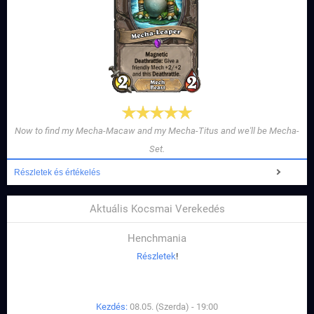
Now to find my Mecha-Macaw and my Mecha-Titus and we'll be Mecha-
Set.
Részletek és értékelés
Aktuális Kocsmai Verekedés
Henchmania
Részletek
!
Kezdés:
08.05. (Szerda) - 19:00