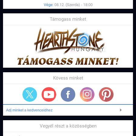
Vége:
08.12. (Szerda) - 18:00
Támogass minket
Kövess minket
Adj minket a kedvenceidhez
Vegyél részt a közösségben