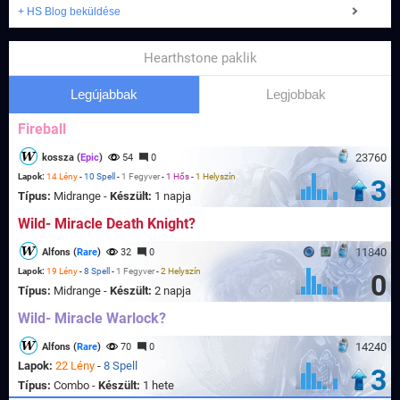
+ HS Blog beküldése
Hearthstone paklik
Legújabbak
Legjobbak
Fireball
23760
kossza (
Epic
)
54
0
Lapok:
14 Lény
-
10 Spell
-
1 Fegyver
-
1 Hős
-
1 Helyszín
3
Típus:
Midrange -
Készült:
1 napja
Wild- Miracle Death Knight?
11840
Alfons (
Rare
)
32
0
Lapok:
19 Lény
-
8 Spell
-
1 Fegyver
-
2 Helyszín
0
Típus:
Midrange -
Készült:
2 napja
Wild- Miracle Warlock?
14240
Alfons (
Rare
)
70
0
Lapok:
22 Lény
-
8 Spell
3
Típus:
Combo -
Készült:
1 hete