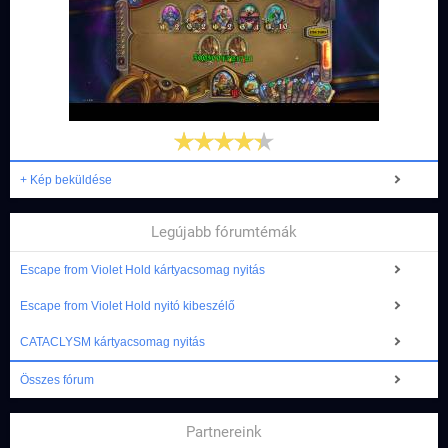
+ Kép beküldése
Legújabb fórumtémák
Escape from Violet Hold kártyacsomag nyitás
Escape from Violet Hold nyitó kibeszélő
CATACLYSM kártyacsomag nyitás
Összes fórum
Partnereink