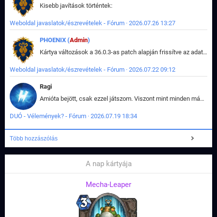
Kisebb javítások történtek:
Weboldal javaslatok/észrevételek - Fórum · 2026.07.26 13:27
PHOENIX (
Admin
)
Kártya változások a 36.0.3-as patch alapján frissítve az adatbázisban (képek is cserélve).
Weboldal javaslatok/észrevételek - Fórum · 2026.07.22 09:12
Ragi
Amióta bejött, csak ezzel játszom. Viszont mint minden más - akár az alapjáték is, ez is baromira összetett lett. Néha már pár kör után is esélytelen az egész. Vagy irreállisan túltápol valaki, vagy lelép a partner, vagy csak hülye mint a segg. És amikor eljönne az én időm, na akkor jön el mindenki másé is. Engem jobban érdekelne, hogy ki milyen ratingen szokott játszani. Na ez lenne egy érdekes adat.
DUÓ - Vélemények? - Fórum · 2026.07.19 18:34
Több hozzászólás
A nap kártyája
Mecha-Leaper