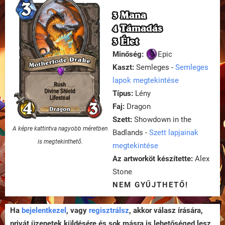
3 Mana
4 Támadás
3 Élet
Minőség:
Epic
Kaszt:
Semleges -
Semleges
lapok megtekintése
Típus:
Lény
Faj:
Dragon
Szett:
Showdown in the
A képre kattintva nagyobb méretben
Badlands -
Szett lapjainak
is megtekinthető.
megtekintése
Az artworköt készítette:
Alex
Stone
NEM GYŰJTHETŐ!
Ha
bejelentkezel
, vagy
regisztrálsz
, akkor válasz írására,
privát üzenetek küldésére és sok másra is lehetőséged lesz,