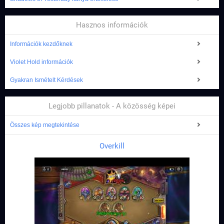
Hasznos információk
Információk kezdőknek
Violet Hold információk
Gyakran Ismételt Kérdések
Legjobb pillanatok - A közösség képei
Összes kép megtekintése
Overkill