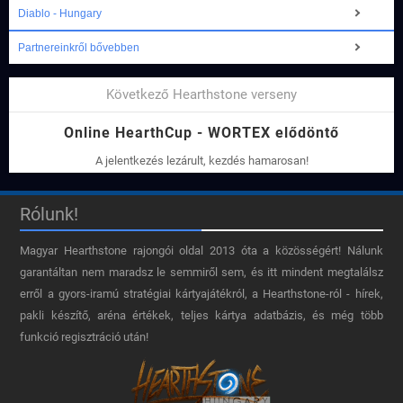
Diablo - Hungary
Partnereinkről bővebben
Következő Hearthstone verseny
Online HearthCup - WORTEX elődöntő
A jelentkezés lezárult, kezdés hamarosan!
Rólunk!
Magyar Hearthstone​ rajongói oldal 2013 óta a közösségért! Nálunk
garantáltan nem maradsz le semmiről sem, és itt mindent megtalálsz
erről a gyors-iramú stratégiai kártyajátékról, a Hearthstone-ról - hírek,
pakli készítő, aréna értékek, teljes kártya adatbázis, és még több
funkció regisztráció után!