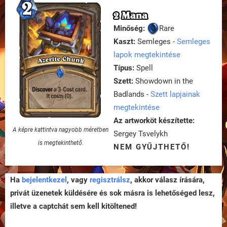
2 Mana
Minőség:
Rare
Kaszt:
Semleges -
Semleges
lapok megtekintése
Típus:
Spell
Szett:
Showdown in the
Badlands -
Szett lapjainak
megtekintése
Az artworköt készítette:
A képre kattintva nagyobb méretben
Sergey Tsvelykh
is megtekinthető.
NEM GYŰJTHETŐ!
Ha
bejelentkezel
, vagy
regisztrálsz
, akkor válasz írására,
privát üzenetek küldésére és sok másra is lehetőséged lesz,
illetve a captchát sem kell kitöltened!