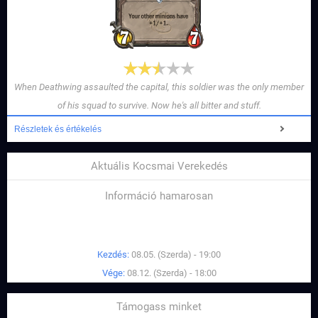
When Deathwing assaulted the capital, this soldier was the only member
of his squad to survive. Now he's all bitter and stuff.
Részletek és értékelés
Aktuális Kocsmai Verekedés
Információ hamarosan
Kezdés:
08.05. (Szerda) - 19:00
Vége:
08.12. (Szerda) - 18:00
Támogass minket