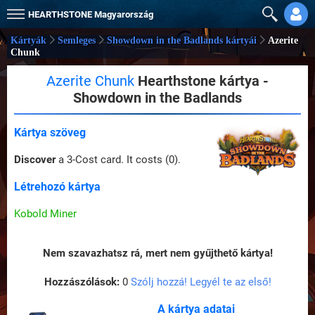
HEARTHSTONE
Magyarország
Kártyák
Semleges
Showdown in the Badlands kártyái
Azerite
Chunk
Azerite Chunk
Hearthstone kártya -
Showdown in the Badlands
Kártya szöveg
Discover
a 3-Cost card. It costs (0).
Létrehozó kártya
Kobold Miner
Nem szavazhatsz rá, mert nem gyűjthető kártya!
Hozzászólások:
0
Szólj hozzá! Legyél te az első!
A kártya adatai