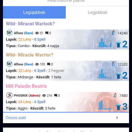
Hearthstone paklik
Legújabbak
Legjobbak
Wild- Miracel Warlock?
14240
Alfons (
Rare
)
51
0
Lapok:
22 Lény
-
8 Spell
2
Típus:
Combo -
Készült:
4 napja
Wild- Miracle Warrior?
12320
Alfons (
Rare
)
103
0
Lapok:
22 Lény
-
6 Spell
-
2 Fegyver
2
Típus:
Midrange -
Készült:
1 hete
Mill Paladin Beatrix
7480
PHOENIX (
Admin
)
216
0
Lapok:
24 Lény
-
6 Spell
3
Típus:
Aggro -
Készült:
3 hete
Összes pakli