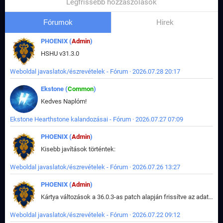
Legfrissebb hozzászólások
Fórumok
Hirek
PHOENIX (
Admin
)
HSHU v31.3.0
Weboldal javaslatok/észrevételek - Fórum · 2026.07.28 20:17
Ekstone (
Common
)
Kedves Naplóm!
Ekstone Hearthstone kalandozásai - Fórum · 2026.07.27 07:09
PHOENIX (
Admin
)
Kisebb javítások történtek:
Weboldal javaslatok/észrevételek - Fórum · 2026.07.26 13:27
PHOENIX (
Admin
)
Kártya változások a 36.0.3-as patch alapján frissítve az adatbázisban (képek is cserélve).
Weboldal javaslatok/észrevételek - Fórum · 2026.07.22 09:12