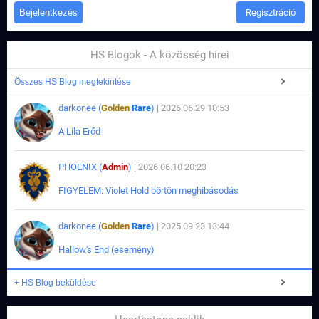
Regisztráció
HS Blogok - A közösség hírei
Összes HS Blog megtekintése
darkonee (
Golden
Rare
)
| 2026.06.29 10:53
A Lila Erőd
PHOENIX (
Admin
)
| 2026.06.10 20:23
FIGYELEM: Violet Hold börtön meghibásodás
darkonee (
Golden
Rare
)
| 2025.09.23 13:44
Hallow's End (esemény)
+ HS Blog beküldése