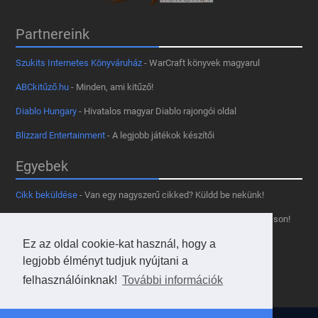
Partnereink
Szukits Internetes Könyváruház
- WarCraft könyvek magyarul
ABCkitűző.hu
- Minden, ami kitűző!
Diablo Hungary
- Hivatalos magyar Diablo rajongói oldal
Blizzard Entertainment
- A legjobb játékok készítői
Egyebek
Cikk beküldése
- Van egy nagyszerű cikked? Küldd be nekünk!
Támogass minket
- Tetszik az oldal? Segíts, hogy fennmaradhasson!
Kapcsolat, médiaajánlat
- Lépj velünk kapcsolatba!
Ez az oldal cookie-kat használ, hogy a
legjobb élményt tudjuk nyújtani a
Használd a tooltipünket
- A saját oldaladon is!
felhasználóinknak!
További információk
Adatvédelmi szabályzat
- A felhasználókért!