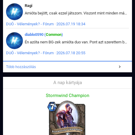
Ragi
Amióta bejött, csak ezzel játszom. Viszont mint minden más - akár az alapjáték is, ez is baromira összetett lett. Néha már pár kör után is esélytelen az egész. Vagy irreállisan túltápol valaki, vagy lelép a partner, vagy csak hülye mint a segg. És amikor eljönne az én időm, na akkor jön el mindenki másé is. Engem jobban érdekelne, hogy ki milyen ratingen szokott játszani. Na ez lenne egy érdekes adat.
DUÓ - Vélemények? - Fórum · 2026.07.19 18:34
diablo0590 (
Common
)
Én azóta nem BG-zek amióta duo van. Pont azt szerettem benne, hogy rajtam múlik mi történik, nem pedig a társamon. Kérem vissza a régi BG-t :D
DUÓ - Vélemények? - Fórum · 2026.07.18 20:55
Több hozzászólás
A nap kártyája
Stormwind Champion