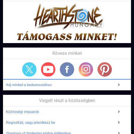
Kövess minket
Adj minket a kedvenceidhez
Vegyél részt a közösségben
Közösségi imasarok
Regisztrálj, vagy jelentkezz be
Shadows of Yesterday kártya értékelése