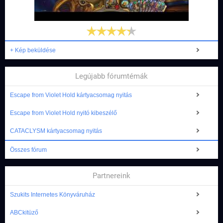
+ Kép beküldése
Legújabb fórumtémák
Escape from Violet Hold kártyacsomag nyitás
Escape from Violet Hold nyitó kibeszélő
CATACLYSM kártyacsomag nyitás
Összes fórum
Partnereink
Szukits Internetes Könyváruház
ABCkitüző