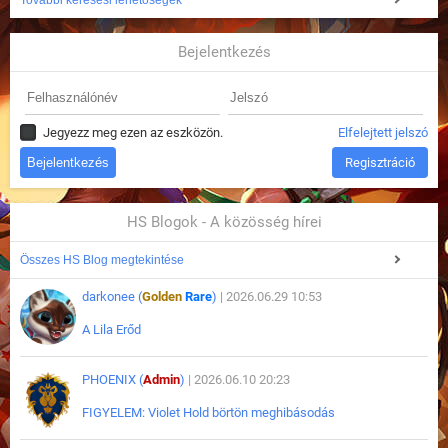
További keresési lehetőségek
Bejelentkezés
Jegyezz meg ezen az eszközön.
Elfelejtett jelszó
Regisztráció
HS Blogok - A közösség hírei
Összes HS Blog megtekintése
darkonee (
Golden
Rare
)
| 2026.06.29 10:53
A Lila Erőd
PHOENIX (
Admin
)
| 2026.06.10 20:23
FIGYELEM: Violet Hold börtön meghibásodás