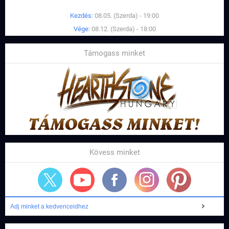
Kezdés:
08.05. (Szerda) - 19:00
Vége:
08.12. (Szerda) - 18:00
Támogass minket
Kövess minket
Adj minket a kedvenceidhez