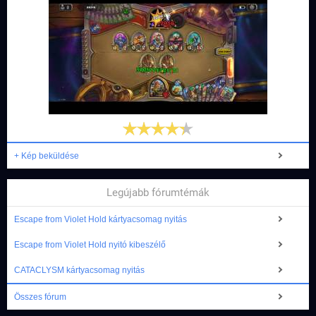
+ Kép beküldése
Legújabb fórumtémák
Escape from Violet Hold kártyacsomag nyitás
Escape from Violet Hold nyitó kibeszélő
CATACLYSM kártyacsomag nyitás
Összes fórum