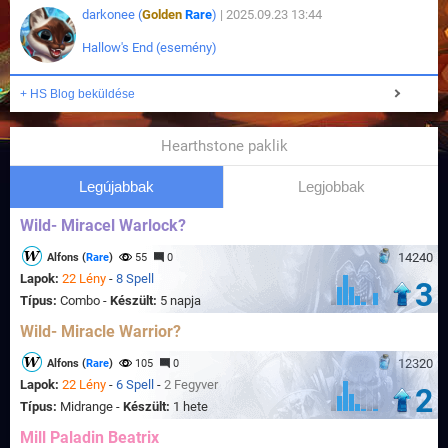
darkonee (
Golden
Rare
)
| 2025.09.23 13:44
Hallow's End (esemény)
+ HS Blog beküldése
Hearthstone paklik
Legújabbak
Legjobbak
Wild- Miracel Warlock?
14240
Alfons (
Rare
)
55
0
Lapok:
22 Lény
-
8 Spell
3
Típus:
Combo -
Készült:
5 napja
Wild- Miracle Warrior?
12320
Alfons (
Rare
)
105
0
Lapok:
22 Lény
-
6 Spell
-
2 Fegyver
2
Típus:
Midrange -
Készült:
1 hete
Mill Paladin Beatrix