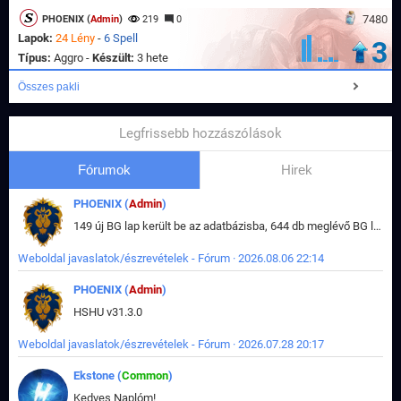
7480
PHOENIX (
Admin
)
219
0
Lapok:
24 Lény
-
6 Spell
3
Típus:
Aggro -
Készült:
3 hete
Összes pakli
Legfrissebb hozzászólások
Fórumok
Hirek
PHOENIX (
Admin
)
149 új BG lap került be az adatbázisba, 644 db meglévő BG lap módosult, bekerültek az új képek a megváltozott lapokhoz is.
Weboldal javaslatok/észrevételek - Fórum · 2026.08.06 22:14
PHOENIX (
Admin
)
HSHU v31.3.0
Weboldal javaslatok/észrevételek - Fórum · 2026.07.28 20:17
Ekstone (
Common
)
Kedves Naplóm!