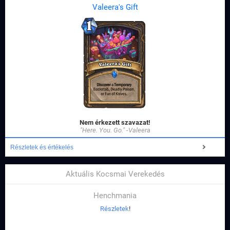
Valeera's Gift
Nem érkezett szavazat!
"Here. You. Go." -Valeera
Részletek és értékelés
Aktuális Kocsmai Verekedés
Henchmania
Részletek
!