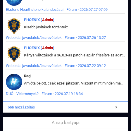
Ekstone Hearthstone kalandozásai - Fórum · 2026.07.27 07:09
PHOENIX (
Admin
)
Kisebb javítások történtek:
Weboldal javaslatok/észrevételek - Fórum · 2026.07.26 13:27
PHOENIX (
Admin
)
Kártya változások a 36.0.3-as patch alapján frissítve az adatbázisban (képek is cserélve).
Weboldal javaslatok/észrevételek - Fórum · 2026.07.22 09:12
Ragi
Amióta bejött, csak ezzel játszom. Viszont mint minden más - akár az alapjáték is, ez is baromira összetett lett. Néha már pár kör után is esélytelen az egész. Vagy irreállisan túltápol valaki, vagy lelép a partner, vagy csak hülye mint a segg. És amikor eljönne az én időm, na akkor jön el mindenki másé is. Engem jobban érdekelne, hogy ki milyen ratingen szokott játszani. Na ez lenne egy érdekes adat.
DUÓ - Vélemények? - Fórum · 2026.07.19 18:34
Több hozzászólás
A nap kártyája