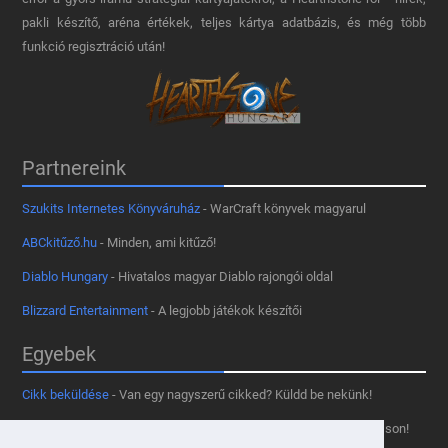
pakli készítő, aréna értékek, teljes kártya adatbázis, és még több
funkció regisztráció után!
Partnereink
Szukits Internetes Könyváruház
- WarCraft könyvek magyarul
ABCkitűző.hu
- Minden, ami kitűző!
Diablo Hungary
- Hivatalos magyar Diablo rajongói oldal
Blizzard Entertainment
- A legjobb játékok készítői
Egyebek
Cikk beküldése
- Van egy nagyszerű cikked? Küldd be nekünk!
Támogass minket
- Tetszik az oldal? Segíts, hogy fennmaradhasson!