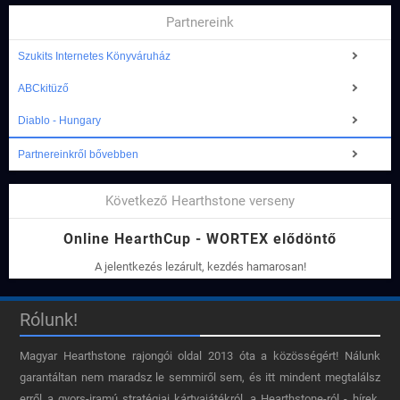
Partnereink
Szukits Internetes Könyváruház
ABCkitüző
Diablo - Hungary
Partnereinkről bővebben
Következő Hearthstone verseny
Online HearthCup - WORTEX elődöntő
A jelentkezés lezárult, kezdés hamarosan!
Rólunk!
Magyar Hearthstone​ rajongói oldal 2013 óta a közösségért! Nálunk
garantáltan nem maradsz le semmiről sem, és itt mindent megtalálsz
erről a gyors-iramú stratégiai kártyajátékról, a Hearthstone-ról - hírek,