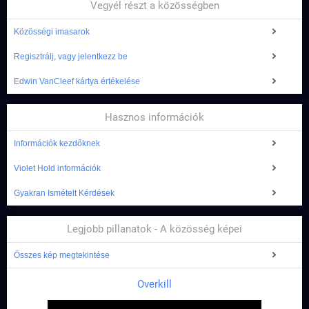
Vegyél részt a közösségben
Közösségi imasarok
Regisztrálj, vagy jelentkezz be
Edwin VanCleef kártya értékelése
Hasznos információk
Információk kezdőknek
Violet Hold információk
Gyakran Ismételt Kérdések
Legjobb pillanatok - A közösség képei
Összes kép megtekintése
Overkill