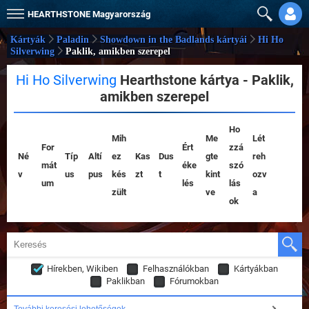
HEARTHSTONE
Magyarország
Kártyák
Paladin
Showdown in the Badlands kártyái
Hi Ho
Silverwing
Paklik, amikben szerepel
Hi Ho Silverwing
Hearthstone kártya - Paklik,
amikben szerepel
Ho
Mih
Me
Lét
For
Ért
zzá
Né
Típ
Altí
ez
Kas
Dus
gte
reh
mát
éke
szó
v
us
pus
kés
zt
t
kint
ozv
um
lés
lás
zült
ve
a
ok
Hírekben, Wikiben
Felhasználókban
Kártyákban
Paklikban
Fórumokban