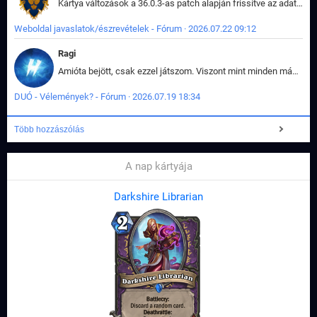
Kártya változások a 36.0.3-as patch alapján frissítve az adatbázisban (képek is cserélve).
Weboldal javaslatok/észrevételek - Fórum · 2026.07.22 09:12
Ragi
Amióta bejött, csak ezzel játszom. Viszont mint minden más - akár az alapjáték is, ez is baromira összetett lett. Néha már pár kör után is esélytelen az egész. Vagy irreállisan túltápol valaki, vagy lelép a partner, vagy csak hülye mint a segg. És amikor eljönne az én időm, na akkor jön el mindenki másé is. Engem jobban érdekelne, hogy ki milyen ratingen szokott játszani. Na ez lenne egy érdekes adat.
DUÓ - Vélemények? - Fórum · 2026.07.19 18:34
Több hozzászólás
A nap kártyája
Darkshire Librarian