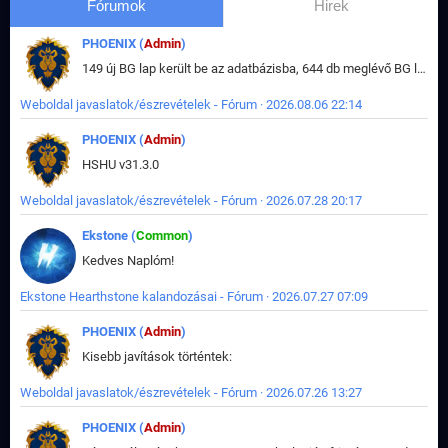
Fórumok
Hirek
PHOENIX (
Admin
)
149 új BG lap került be az adatbázisba, 644 db meglévő BG lap módosult, bekerültek az új képek a megváltozott lapokhoz is.
Weboldal javaslatok/észrevételek - Fórum · 2026.08.06 22:14
PHOENIX (
Admin
)
HSHU v31.3.0
Weboldal javaslatok/észrevételek - Fórum · 2026.07.28 20:17
Ekstone (
Common
)
Kedves Naplóm!
Ekstone Hearthstone kalandozásai - Fórum · 2026.07.27 07:09
PHOENIX (
Admin
)
Kisebb javítások történtek:
Weboldal javaslatok/észrevételek - Fórum · 2026.07.26 13:27
PHOENIX (
Admin
)