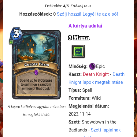
Értékelés:
4
/
5
.
Értékelj te is.
Hozzászólások:
0
Szólj hozzá! Legyél te az első!
A kártya adatai
3 Mana
Minőség:
Epic
Kaszt:
Death Knight
-
Death
Knight lapok megtekintése
Típus:
Spell
Formátum:
Wild
Megjelenési dátum:
A képre kattintva nagyobb méretben
2023.11.14
is megtekinthető.
Szett:
Showdown in the
Badlands -
Szett lapjainak