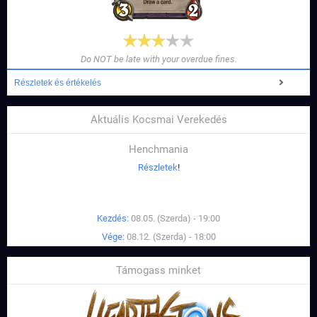
Do NOT be late with your overdue fines.
Részletek és értékelés
Aktuális Kocsmai Verekedés
Henchmania
Részletek
!
Kezdés:
08.05. (Szerda) - 19:00
Vége:
08.12. (Szerda) - 18:00
Támogass minket