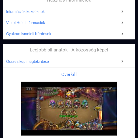
Hasznos információk
Információk kezdőknek
Violet Hold információk
Gyakran Ismételt Kérdések
Legjobb pillanatok - A közösség képei
Összes kép megtekintése
Overkill