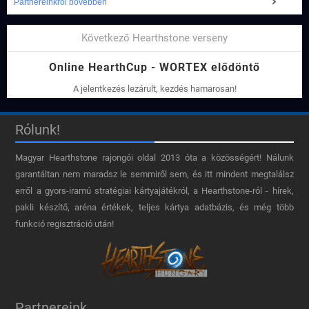
Partnereinkről bővebben
Következő Hearthstone verseny
Online HearthCup - WORTEX elődöntő
A jelentkezés lezárult, kezdés hamarosan!
Rólunk!
Magyar Hearthstone​ rajongói oldal 2013 óta a közösségért! Nálunk
garantáltan nem maradsz le semmiről sem, és itt mindent megtalálsz
erről a gyors-iramú stratégiai kártyajátékról, a Hearthstone-ról - hírek,
pakli készítő, aréna értékek, teljes kártya adatbázis, és még több
funkció regisztráció után!
Partnereink