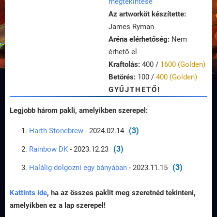
megtekintése
Az artworköt készítette:
James Ryman
Aréna elérhetőség:
Nem
érhető el
Kraftolás:
400 /
1600 (Golden)
Betörés:
100 /
400 (Golden)
GYŰJTHETŐ!
Legjobb három pakli, amelyikben szerepel:
(3)
Harth Stonebrew
- 2024.02.14
(3)
Rainbow DK
- 2023.12.23
(3)
Halálig dolgozni egy bányában
- 2023.11.15
Kattints ide
, ha az összes paklit meg szeretnéd tekinteni,
amelyikben ez a lap szerepel!