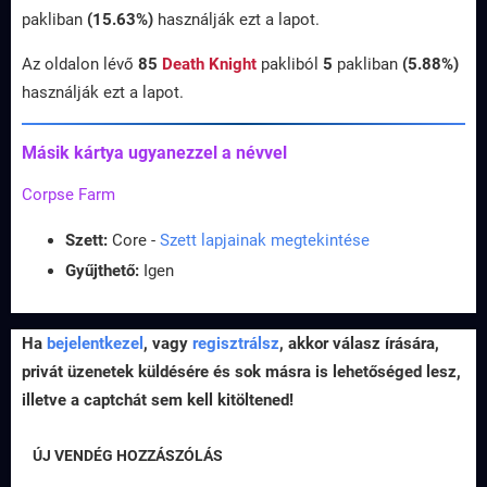
pakliban
(15.63%)
használják ezt a lapot.
Az oldalon lévő
85
Death Knight
pakliból
5
pakliban
(5.88%)
használják ezt a lapot.
Másik kártya ugyanezzel a névvel
Corpse Farm
Szett:
Core -
Szett lapjainak megtekintése
Gyűjthető:
Igen
Ha
bejelentkezel
, vagy
regisztrálsz
, akkor válasz írására,
privát üzenetek küldésére és sok másra is lehetőséged lesz,
illetve a captchát sem kell kitöltened!
ÚJ VENDÉG HOZZÁSZÓLÁS