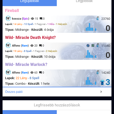
Legújabbak
Legjobbak
Fireball
23760
kossza (
Epic
)
15
0
Lapok:
14 Lény
-
10 Spell
-
1 Fegyver
-
1 Hős
-
1 Helyszín
0
Típus:
Midrange -
Készült:
4 órája
Wild- Miracle Death Knight?
11840
Alfons (
Rare
)
20
0
Lapok:
19 Lény
-
8 Spell
-
1 Fegyver
-
2 Helyszín
0
Típus:
Midrange -
Készült:
10 órája
Wild- Miracle Warlock?
14240
Alfons (
Rare
)
63
0
Lapok:
22 Lény
-
8 Spell
3
Típus:
Combo -
Készült:
1 hete
Összes pakli
Legfrissebb hozzászólások