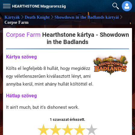
HEARTHSTONE
Magyarország
Kártyák
Death Knight
Showdown in the Badlands kártyái
Corpse Farm
Corpse Farm
Hearthstone kártya - Showdown
in the Badlands
Kártya szöveg
Költs el legfeljebb 8 hullát, hogy megidézz
egy véletlenszerűen kiválasztott lényt, ami
annyiba kerül, mint ahány hullát költöttél el.
Hátlap szöveg
It ain't much, but it's dishonest work.
1 szavazat érkezett.