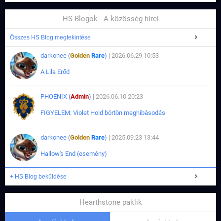
HS Blogok - A közösség hírei
Összes HS Blog megtekintése
darkonee (
Golden
Rare
)
| 2026.06.29 10:53
A Lila Erőd
PHOENIX (
Admin
)
| 2026.06.10 20:23
FIGYELEM: Violet Hold börtön meghibásodás
darkonee (
Golden
Rare
)
| 2025.09.23 13:44
Hallow's End (esemény)
+ HS Blog beküldése
Hearthstone paklik