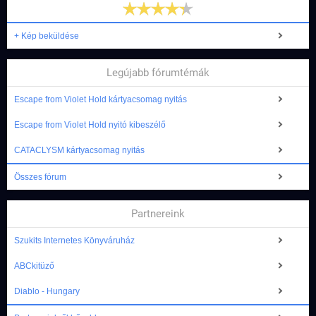
+ Kép beküldése
Legújabb fórumtémák
Escape from Violet Hold kártyacsomag nyitás
Escape from Violet Hold nyitó kibeszélő
CATACLYSM kártyacsomag nyitás
Összes fórum
Partnereink
Szukits Internetes Könyváruház
ABCkitüző
Diablo - Hungary