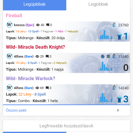
Legújabbak
Legjobbak
Fireball
23760
kossza (
Epic
)
40
0
Lapok:
14 Lény
-
10 Spell
-
1 Fegyver
-
1 Hős
-
1 Helyszín
1
Típus:
Midrange -
Készült:
20 órája
Wild- Miracle Death Knight?
11840
Alfons (
Rare
)
29
0
Lapok:
19 Lény
-
8 Spell
-
1 Fegyver
-
2 Helyszín
0
Típus:
Midrange -
Készült:
1 napja
Wild- Miracle Warlock?
14240
Alfons (
Rare
)
69
0
Lapok:
22 Lény
-
8 Spell
3
Típus:
Combo -
Készült:
1 hete
Összes pakli
Legfrissebb hozzászólások