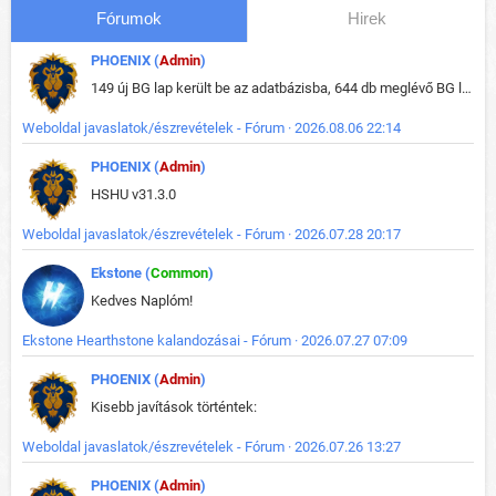
Fórumok
Hirek
PHOENIX (
Admin
)
149 új BG lap került be az adatbázisba, 644 db meglévő BG lap módosult, bekerültek az új képek a megváltozott lapokhoz is.
Weboldal javaslatok/észrevételek - Fórum · 2026.08.06 22:14
PHOENIX (
Admin
)
HSHU v31.3.0
Weboldal javaslatok/észrevételek - Fórum · 2026.07.28 20:17
Ekstone (
Common
)
Kedves Naplóm!
Ekstone Hearthstone kalandozásai - Fórum · 2026.07.27 07:09
PHOENIX (
Admin
)
Kisebb javítások történtek:
Weboldal javaslatok/észrevételek - Fórum · 2026.07.26 13:27
PHOENIX (
Admin
)