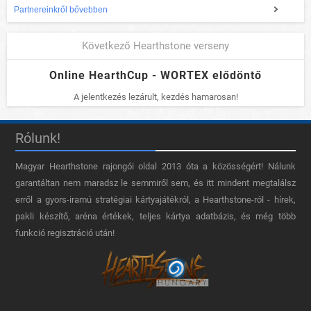
Partnereinkről bővebben
Következő Hearthstone verseny
Online HearthCup - WORTEX elődöntő
A jelentkezés lezárult, kezdés hamarosan!
Rólunk!
Magyar Hearthstone​ rajongói oldal 2013 óta a közösségért! Nálunk
garantáltan nem maradsz le semmiről sem, és itt mindent megtalálsz
erről a gyors-iramú stratégiai kártyajátékról, a Hearthstone-ról - hírek,
pakli készítő, aréna értékek, teljes kártya adatbázis, és még több
funkció regisztráció után!