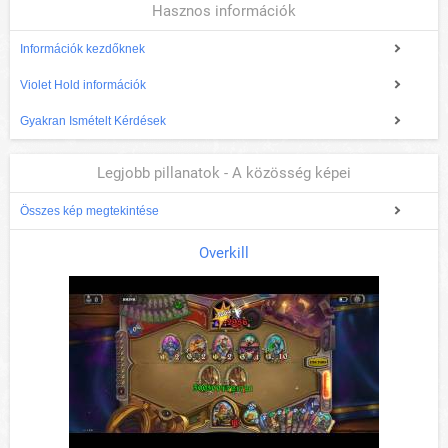
Hasznos információk
Információk kezdőknek
Violet Hold információk
Gyakran Ismételt Kérdések
Legjobb pillanatok - A közösség képei
Összes kép megtekintése
Overkill