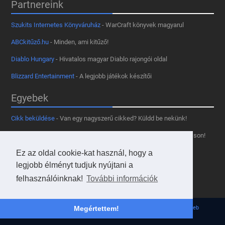
Partnereink
Szukits Internetes Könyváruház
- WarCraft könyvek magyarul
ABCkitűző.hu
- Minden, ami kitűző!
Diablo Hungary
- Hivatalos magyar Diablo rajongói oldal
Blizzard Entertainment
- A legjobb játékok készítői
Egyebek
Cikk beküldése
- Van egy nagyszerű cikked? Küldd be nekünk!
Támogass minket
- Tetszik az oldal? Segíts, hogy fennmaradhasson!
Ez az oldal cookie-kat használ, hogy a
Kapcsolat, médiaajánlat
- Lépj velünk kapcsolatba!
legjobb élményt tudjuk nyújtani a
Használd a tooltipünket
- A saját oldaladon is!
felhasználóinknak!
További információk
Adatvédelmi szabályzat
- A felhasználókért!
© 2013 - 2026 Hearthstone Hungary v31.3.0. - Borovi Bence | Powered by
JsWeb
Megértettem!