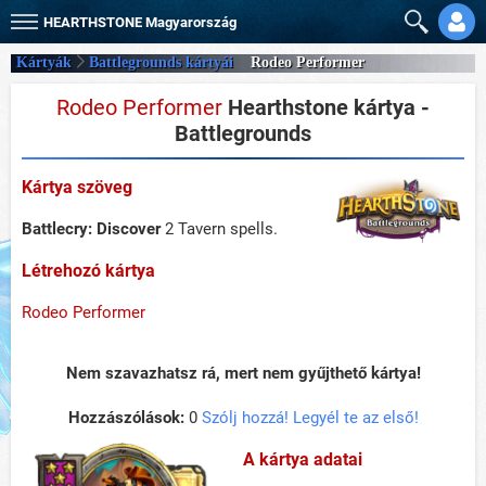
HEARTHSTONE
Magyarország
Kártyák
Battlegrounds kártyái
Rodeo Performer
Rodeo Performer
Hearthstone kártya -
Battlegrounds
Kártya szöveg
Battlecry:
Discover
2 Tavern spells.
Létrehozó kártya
Rodeo Performer
Nem szavazhatsz rá, mert nem gyűjthető kártya!
Hozzászólások:
0
Szólj hozzá! Legyél te az első!
A kártya adatai