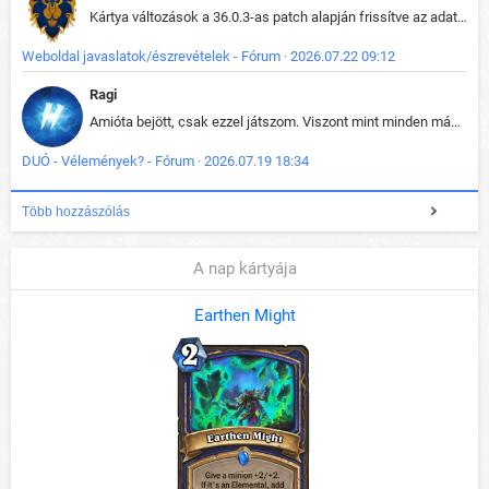
Kártya változások a 36.0.3-as patch alapján frissítve az adatbázisban (képek is cserélve).
Weboldal javaslatok/észrevételek - Fórum · 2026.07.22 09:12
Ragi
Amióta bejött, csak ezzel játszom. Viszont mint minden más - akár az alapjáték is, ez is baromira összetett lett. Néha már pár kör után is esélytelen az egész. Vagy irreállisan túltápol valaki, vagy lelép a partner, vagy csak hülye mint a segg. És amikor eljönne az én időm, na akkor jön el mindenki másé is. Engem jobban érdekelne, hogy ki milyen ratingen szokott játszani. Na ez lenne egy érdekes adat.
DUÓ - Vélemények? - Fórum · 2026.07.19 18:34
Több hozzászólás
A nap kártyája
Earthen Might