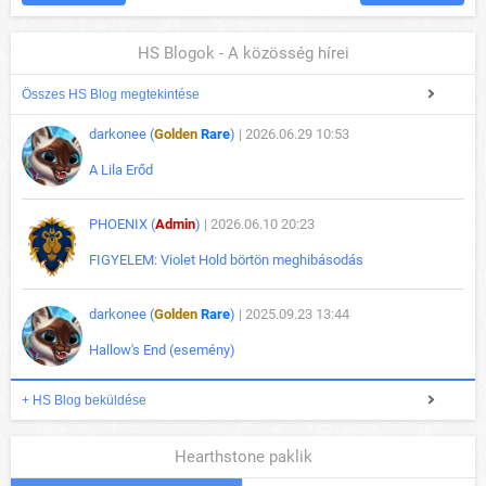
HS Blogok - A közösség hírei
Összes HS Blog megtekintése
darkonee (
Golden
Rare
)
| 2026.06.29 10:53
A Lila Erőd
PHOENIX (
Admin
)
| 2026.06.10 20:23
FIGYELEM: Violet Hold börtön meghibásodás
darkonee (
Golden
Rare
)
| 2025.09.23 13:44
Hallow's End (esemény)
+ HS Blog beküldése
Hearthstone paklik