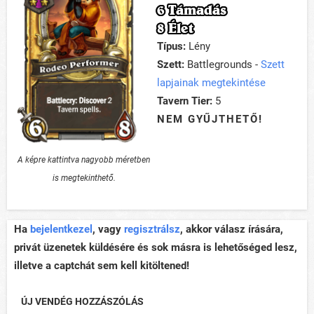
6 Támadás
8 Élet
Típus:
Lény
Szett:
Battlegrounds -
Szett
lapjainak megtekintése
Tavern Tier:
5
NEM GYŰJTHETŐ!
A képre kattintva nagyobb méretben
is megtekinthető.
Ha
bejelentkezel
, vagy
regisztrálsz
, akkor válasz írására,
privát üzenetek küldésére és sok másra is lehetőséged lesz,
illetve a captchát sem kell kitöltened!
ÚJ VENDÉG HOZZÁSZÓLÁS