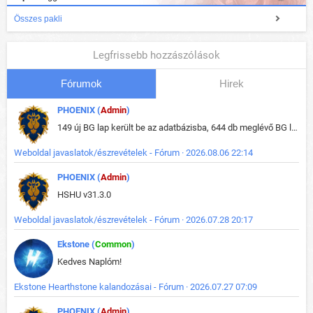
Összes pakli
Legfrissebb hozzászólások
Fórumok
Hirek
PHOENIX (
Admin
)
149 új BG lap került be az adatbázisba, 644 db meglévő BG lap módosult, bekerültek az új képek a megváltozott lapokhoz is.
Weboldal javaslatok/észrevételek - Fórum · 2026.08.06 22:14
PHOENIX (
Admin
)
HSHU v31.3.0
Weboldal javaslatok/észrevételek - Fórum · 2026.07.28 20:17
Ekstone (
Common
)
Kedves Naplóm!
Ekstone Hearthstone kalandozásai - Fórum · 2026.07.27 07:09
PHOENIX (
Admin
)