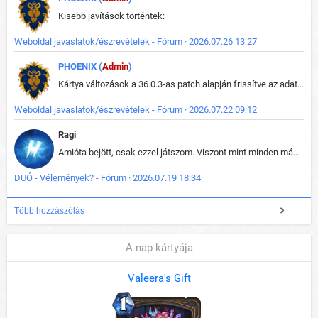
Kisebb javítások történtek:
Weboldal javaslatok/észrevételek - Fórum · 2026.07.26 13:27
PHOENIX (
Admin
)
Kártya változások a 36.0.3-as patch alapján frissítve az adatbázisban (képek is cserélve).
Weboldal javaslatok/észrevételek - Fórum · 2026.07.22 09:12
Ragi
Amióta bejött, csak ezzel játszom. Viszont mint minden más - akár az alapjáték is, ez is baromira összetett lett. Néha már pár kör után is esélytelen az egész. Vagy irreállisan túltápol valaki, vagy lelép a partner, vagy csak hülye mint a segg. És amikor eljönne az én időm, na akkor jön el mindenki másé is. Engem jobban érdekelne, hogy ki milyen ratingen szokott játszani. Na ez lenne egy érdekes adat.
DUÓ - Vélemények? - Fórum · 2026.07.19 18:34
Több hozzászólás
A nap kártyája
Valeera's Gift