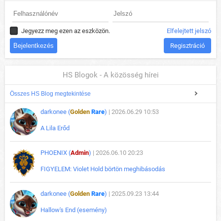
Jegyezz meg ezen az eszközön.
Elfelejtett jelszó
Regisztráció
HS Blogok - A közösség hírei
Összes HS Blog megtekintése
darkonee (
Golden
Rare
)
| 2026.06.29 10:53
A Lila Erőd
PHOENIX (
Admin
)
| 2026.06.10 20:23
FIGYELEM: Violet Hold börtön meghibásodás
darkonee (
Golden
Rare
)
| 2025.09.23 13:44
Hallow's End (esemény)