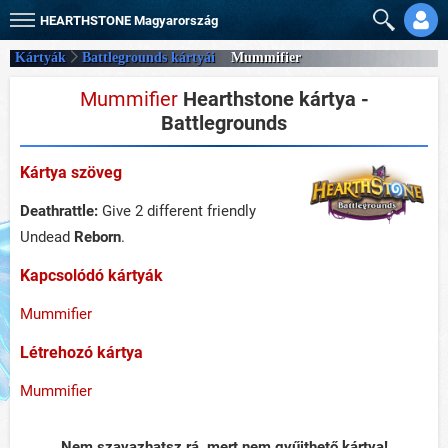
HEARTHSTONE
Magyarország
Kártyák
Battlegrounds kártyái
Mummifier
Mummifier
Hearthstone kártya -
Battlegrounds
Kártya szöveg
Deathrattle:
Give 2 different friendly
Undead
Reborn
.
Kapcsolódó kártyák
Mummifier
Létrehozó kártya
Mummifier
Nem szavazhatsz rá, mert nem gyűjthető kártya!