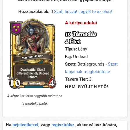
Hozzászólások:
0
Szólj hozzá! Legyél te az első!
A kártya adatai
10 Támadás
4 Élet
Típus:
Lény
Faj:
Undead
Szett:
Battlegrounds -
Szett
lapjainak megtekintése
Tavern Tier:
3
NEM GYŰJTHETŐ!
A képre kattintva nagyobb méretben
is megtekinthető.
Ha
bejelentkezel
, vagy
regisztrálsz
, akkor válasz írására,