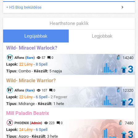
+ HS Blog beküldése
Hearthstone paklik
Legújabbak
Legjobbak
Wild- Miracel Warlock?
14240
Alfons (
Rare
)
57
0
Lapok:
22 Lény
-
8 Spell
3
Típus:
Combo -
Készült:
5 napja
Wild- Miracle Warrior?
12320
Alfons (
Rare
)
107
0
Lapok:
22 Lény
-
6 Spell
-
2 Fegyver
2
Típus:
Midrange -
Készült:
1 hete
Mill Paladin Beatrix
7480
PHOENIX (
Admin
)
223
0
Lapok:
24 Lény
-
6 Spell
3
Típus:
Aggro -
Készült:
3 hete