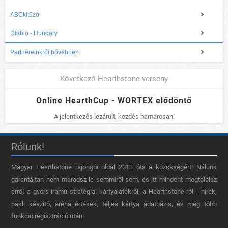
ABCkitüző
Diablo - Hungary
Partnereinkről bővebben
Következő Hearthstone verseny
Online HearthCup - WORTEX elődöntő
A jelentkezés lezárult, kezdés hamarosan!
Rólunk!
Magyar Hearthstone​ rajongói oldal 2013 óta a közösségért! Nálunk
garantáltan nem maradsz le semmiről sem, és itt mindent megtalálsz
erről a gyors-iramú stratégiai kártyajátékról, a Hearthstone-ról - hírek,
pakli készítő, aréna értékek, teljes kártya adatbázis, és még több
funkció regisztráció után!