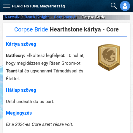
HEARTHSTONE
Magyarország
Kártyák
Death Knight
Core kártyái
Corpse Bride
Corpse Bride
Hearthstone kártya - Core
Kártya szöveg
Battlecry:
Elköltesz legfeljebb 10 hullát,
hogy megidézzen egy Risen Groom-ot
Taunt
-tal és ugyanannyi Támadással és
Élettel.
Hátlap szöveg
Until undeath do us part.
Megjegyzés
Ez a 2024-es Core szett része volt.