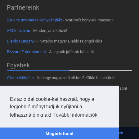
Partnereink
Szukits Internetes Könyváruház
- WarCraft könyvek magyarul
ABCkitűző.hu
- Minden, ami kitűző!
Diablo Hungary
- Hivatalos magyar Diablo rajongói oldal
Blizzard Entertainment
- A legjobb játékok készítői
Egyebek
Cikk beküldése
- Van egy nagyszerű cikked? Küldd be nekünk!
Támogass minket
- Tetszik az oldal? Segíts, hogy fennmaradhasson!
Kapcsolat, médiaajánlat
- Lépj velünk kapcsolatba!
Ez az oldal cookie-kat használ, hogy a
legjobb élményt tudjuk nyújtani a
Használd a tooltipünket
- A saját oldaladon is!
felhasználóinknak!
További információk
Adatvédelmi szabályzat
- A felhasználókért!
© 2013 - 2026 Hearthstone Hungary v31.3.0. - Borovi Bence | Powered by
JsWeb
Megértettem!