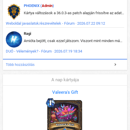
PHOENIX (
Admin
)
Kártya változások a 36.0.3-as patch alapján frissítve az adatbázisban (képek is cserélve).
Weboldal javaslatok/észrevételek - Fórum · 2026.07.22 09:12
Ragi
Amióta bejött, csak ezzel játszom. Viszont mint minden más - akár az alapjáték is, ez is baromira összetett lett. Néha már pár kör után is esélytelen az egész. Vagy irreállisan túltápol valaki, vagy lelép a partner, vagy csak hülye mint a segg. És amikor eljönne az én időm, na akkor jön el mindenki másé is. Engem jobban érdekelne, hogy ki milyen ratingen szokott játszani. Na ez lenne egy érdekes adat.
DUÓ - Vélemények? - Fórum · 2026.07.19 18:34
Több hozzászólás
A nap kártyája
Valeera's Gift