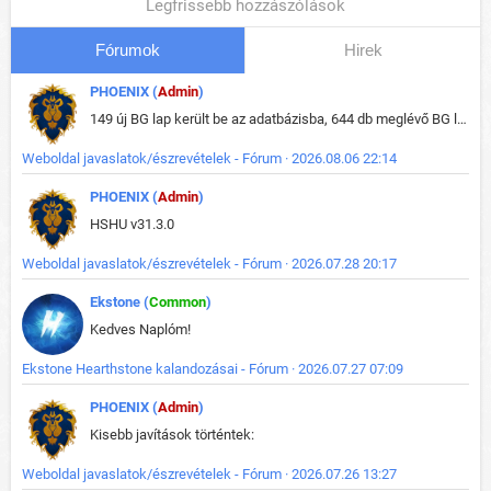
Legfrissebb hozzászólások
Fórumok
Hirek
PHOENIX (
Admin
)
149 új BG lap került be az adatbázisba, 644 db meglévő BG lap módosult, bekerültek az új képek a megváltozott lapokhoz is.
Weboldal javaslatok/észrevételek - Fórum · 2026.08.06 22:14
PHOENIX (
Admin
)
HSHU v31.3.0
Weboldal javaslatok/észrevételek - Fórum · 2026.07.28 20:17
Ekstone (
Common
)
Kedves Naplóm!
Ekstone Hearthstone kalandozásai - Fórum · 2026.07.27 07:09
PHOENIX (
Admin
)
Kisebb javítások történtek:
Weboldal javaslatok/észrevételek - Fórum · 2026.07.26 13:27