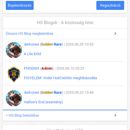
Regisztráció
HS Blogok - A közösség hírei
Összes HS Blog megtekintése
darkonee (
Golden
Rare
)
| 2026.06.29 10:53
A Lila Erőd
PHOENIX (
Admin
)
| 2026.06.10 20:23
FIGYELEM: Violet Hold börtön meghibásodás
darkonee (
Golden
Rare
)
| 2025.09.23 13:44
Hallow's End (esemény)
+ HS Blog beküldése