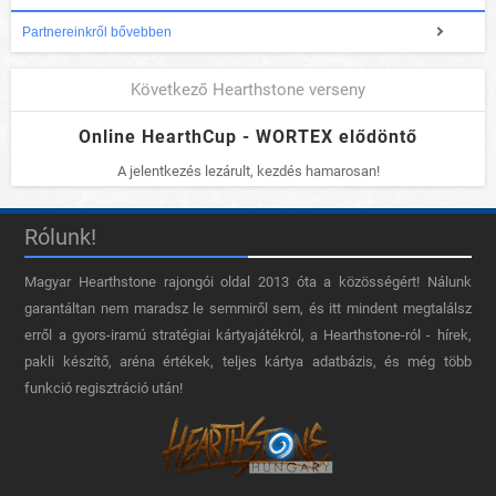
Partnereinkről bővebben
Következő Hearthstone verseny
Online HearthCup - WORTEX elődöntő
A jelentkezés lezárult, kezdés hamarosan!
Rólunk!
Magyar Hearthstone​ rajongói oldal 2013 óta a közösségért! Nálunk
garantáltan nem maradsz le semmiről sem, és itt mindent megtalálsz
erről a gyors-iramú stratégiai kártyajátékról, a Hearthstone-ról - hírek,
pakli készítő, aréna értékek, teljes kártya adatbázis, és még több
funkció regisztráció után!