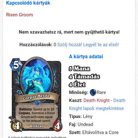
Kapcsolódó kártyák
Risen Groom
Nem szavazhatsz rá, mert nem gyűjthető kártya!
Hozzászólások:
0
Szólj hozzá! Legyél te az első!
A kártya adatai
5 Mana
4 Támadás
4 Élet
Minőség:
Rare
Kaszt:
Death Knight
-
Death
Knight lapok megtekintése
Típus:
Lény
Faj:
Undead
Szett:
Eltávolítva a Core
A képre kattintva nagyobb méretben