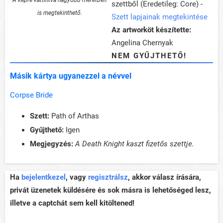
szettből (Eredetileg: Core) -
is megtekinthető.
Szett lapjainak megtekintése
Az artworköt készítette:
Angelina Chernyak
NEM GYŰJTHETŐ!
Másik kártya ugyanezzel a névvel
Corpse Bride
Szett:
Path of Arthas
Gyűjthető:
Igen
Megjegyzés:
A Death Knight kaszt fizetős szettje.
Ha
bejelentkezel
, vagy
regisztrálsz
, akkor válasz írására,
privát üzenetek küldésére és sok másra is lehetőséged lesz,
illetve a captchát sem kell kitöltened!