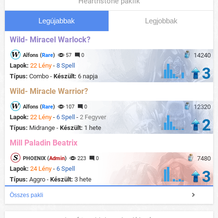
Hearthstone paklik
Legújabbak
Legjobbak
Wild- Miracel Warlock?
14240
Alfons (
Rare
)
57
0
Lapok:
22 Lény
-
8 Spell
3
Típus:
Combo -
Készült:
6 napja
Wild- Miracle Warrior?
12320
Alfons (
Rare
)
107
0
Lapok:
22 Lény
-
6 Spell
-
2 Fegyver
2
Típus:
Midrange -
Készült:
1 hete
Mill Paladin Beatrix
7480
PHOENIX (
Admin
)
223
0
Lapok:
24 Lény
-
6 Spell
3
Típus:
Aggro -
Készült:
3 hete
Összes pakli