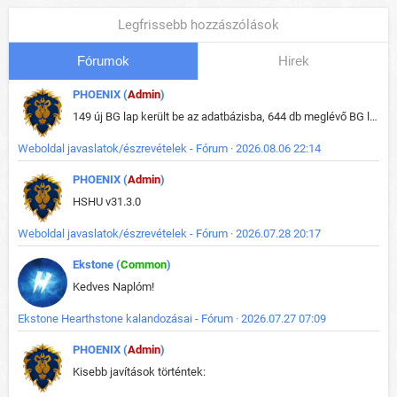
Legfrissebb hozzászólások
Fórumok
Hirek
PHOENIX (
Admin
)
149 új BG lap került be az adatbázisba, 644 db meglévő BG lap módosult, bekerültek az új képek a megváltozott lapokhoz is.
Weboldal javaslatok/észrevételek - Fórum · 2026.08.06 22:14
PHOENIX (
Admin
)
HSHU v31.3.0
Weboldal javaslatok/észrevételek - Fórum · 2026.07.28 20:17
Ekstone (
Common
)
Kedves Naplóm!
Ekstone Hearthstone kalandozásai - Fórum · 2026.07.27 07:09
PHOENIX (
Admin
)
Kisebb javítások történtek: