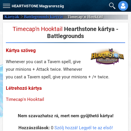
HEARTHSTONE
Magyarország
Kártyák
Battlegrounds kártyái
Timecap'n Hooktail
Timecap'n Hooktail
Hearthstone kártya -
Battlegrounds
Kártya szöveg
Whenever you cast a Tavern spell, give
your minions + Attack twice. Whenever
you cast a Tavern spell, give your minions + /+ twice.
Létrehozó kártya
Timecap'n Hooktail
Nem szavazhatsz rá, mert nem gyűjthető kártya!
Hozzászólások:
0
Szólj hozzá! Legyél te az első!