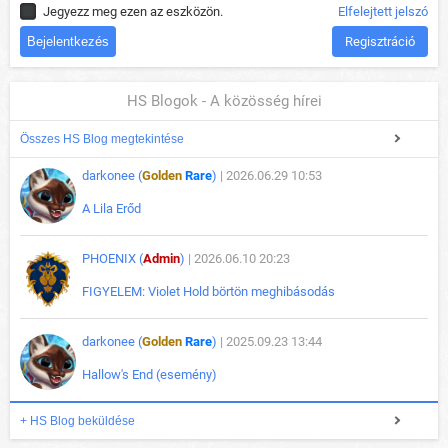
Jegyezz meg ezen az eszközön.
Elfelejtett jelszó
Regisztráció
HS Blogok - A közösség hírei
Összes HS Blog megtekintése
darkonee (
Golden
Rare
)
| 2026.06.29 10:53
A Lila Erőd
PHOENIX (
Admin
)
| 2026.06.10 20:23
FIGYELEM: Violet Hold börtön meghibásodás
darkonee (
Golden
Rare
)
| 2025.09.23 13:44
Hallow's End (esemény)
+ HS Blog beküldése