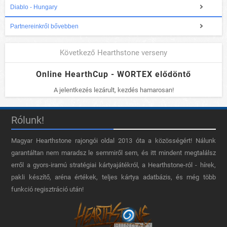
Diablo - Hungary
Partnereinkről bővebben
Következő Hearthstone verseny
Online HearthCup - WORTEX elődöntő
A jelentkezés lezárult, kezdés hamarosan!
Rólunk!
Magyar Hearthstone​ rajongói oldal 2013 óta a közösségért! Nálunk
garantáltan nem maradsz le semmiről sem, és itt mindent megtalálsz
erről a gyors-iramú stratégiai kártyajátékról, a Hearthstone-ról - hírek,
pakli készítő, aréna értékek, teljes kártya adatbázis, és még több
funkció regisztráció után!