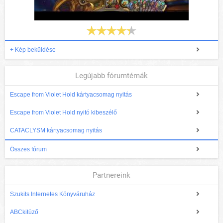
+ Kép beküldése
Legújabb fórumtémák
Escape from Violet Hold kártyacsomag nyitás
Escape from Violet Hold nyitó kibeszélő
CATACLYSM kártyacsomag nyitás
Összes fórum
Partnereink
Szukits Internetes Könyváruház
ABCkitüző