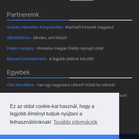
Partnereink
Szukits Internetes Könyváruház
- WarCraft könyvek magyarul
ABCkitűző.hu
- Minden, ami kitűző!
Diablo Hungary
- Hivatalos magyar Diablo rajongói oldal
Blizzard Entertainment
- A legjobb játékok készítői
Egyebek
Cikk beküldése
- Van egy nagyszerű cikked? Küldd be nekünk!
Támogass minket
- Tetszik az oldal? Segíts, hogy fennmaradhasson!
Ez az oldal cookie-kat használ, hogy a
Kapcsolat, médiaajánlat
- Lépj velünk kapcsolatba!
legjobb élményt tudjuk nyújtani a
Használd a tooltipünket
- A saját oldaladon is!
felhasználóinknak!
További információk
Adatvédelmi szabályzat
- A felhasználókért!