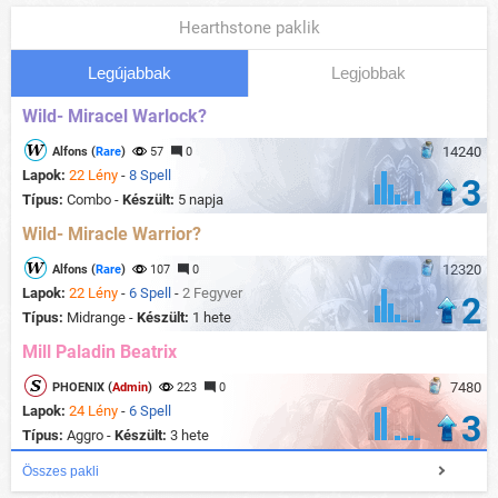
Hearthstone paklik
Legújabbak
Legjobbak
Wild- Miracel Warlock?
14240
Alfons (
Rare
)
57
0
Lapok:
22 Lény
-
8 Spell
3
Típus:
Combo -
Készült:
5 napja
Wild- Miracle Warrior?
12320
Alfons (
Rare
)
107
0
Lapok:
22 Lény
-
6 Spell
-
2 Fegyver
2
Típus:
Midrange -
Készült:
1 hete
Mill Paladin Beatrix
7480
PHOENIX (
Admin
)
223
0
Lapok:
24 Lény
-
6 Spell
3
Típus:
Aggro -
Készült:
3 hete
Összes pakli