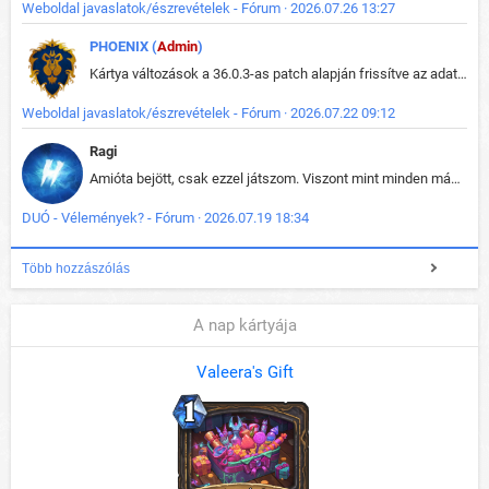
Weboldal javaslatok/észrevételek - Fórum · 2026.07.26 13:27
PHOENIX (
Admin
)
Kártya változások a 36.0.3-as patch alapján frissítve az adatbázisban (képek is cserélve).
Weboldal javaslatok/észrevételek - Fórum · 2026.07.22 09:12
Ragi
Amióta bejött, csak ezzel játszom. Viszont mint minden más - akár az alapjáték is, ez is baromira összetett lett. Néha már pár kör után is esélytelen az egész. Vagy irreállisan túltápol valaki, vagy lelép a partner, vagy csak hülye mint a segg. És amikor eljönne az én időm, na akkor jön el mindenki másé is. Engem jobban érdekelne, hogy ki milyen ratingen szokott játszani. Na ez lenne egy érdekes adat.
DUÓ - Vélemények? - Fórum · 2026.07.19 18:34
Több hozzászólás
A nap kártyája
Valeera's Gift