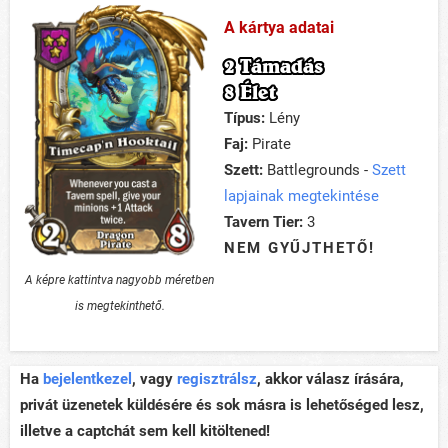
A kártya adatai
2 Támadás
8 Élet
Típus:
Lény
Faj:
Pirate
Szett:
Battlegrounds -
Szett
lapjainak megtekintése
Tavern Tier:
3
NEM GYŰJTHETŐ!
A képre kattintva nagyobb méretben
is megtekinthető.
Ha
bejelentkezel
, vagy
regisztrálsz
, akkor válasz írására,
privát üzenetek küldésére és sok másra is lehetőséged lesz,
illetve a captchát sem kell kitöltened!