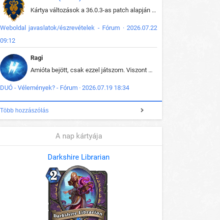
Kártya változások a 36.0.3-as patch alapján frissítve az adatbázisban (képek is cserélve).
Weboldal javaslatok/észrevételek - Fórum · 2026.07.22
09:12
Ragi
Amióta bejött, csak ezzel játszom. Viszont mint minden más - akár az alapjáték is, ez is baromira összetett lett. Néha már pár kör után is esélytelen az egész. Vagy irreállisan túltápol valaki, vagy lelép a partner, vagy csak hülye mint a segg. És amikor eljönne az én időm, na akkor jön el mindenki másé is. Engem jobban érdekelne, hogy ki milyen ratingen szokott játszani. Na ez lenne egy érdekes adat.
DUÓ - Vélemények? - Fórum · 2026.07.19 18:34
Több hozzászólás
A nap kártyája
Darkshire Librarian