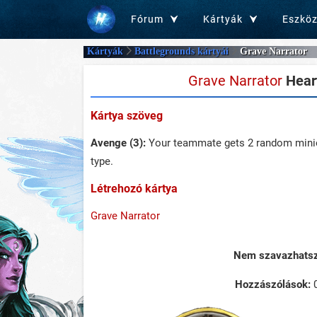
Fórum
Kártyák
Eszkö
Kártyák
Battlegrounds kártyái
Grave Narrator
Grave Narrator
Heart
Kártya szöveg
Avenge (3):
Your teammate gets 2 random mini
type.
Létrehozó kártya
Grave Narrator
Nem szavazhatsz 
Hozzászólások: