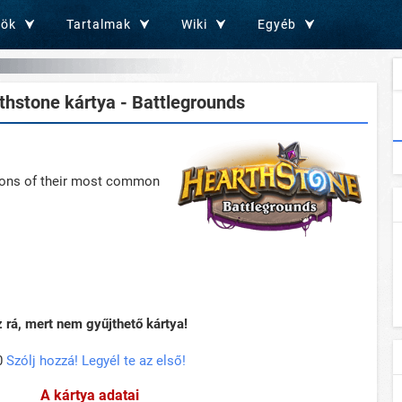
zök
Tartalmak
Wiki
Egyéb
hstone kártya - Battlegrounds
ons of their most common
rá, mert nem gyűjthető kártya!
0
Szólj hozzá! Legyél te az első!
A kártya adatai