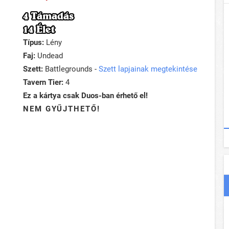
4 Támadás
14 Élet
Típus:
Lény
Faj:
Undead
Szett:
Battlegrounds -
Szett lapjainak megtekintése
Tavern Tier:
4
Ez a kártya csak Duos-ban érhető el!
NEM GYŰJTHETŐ!