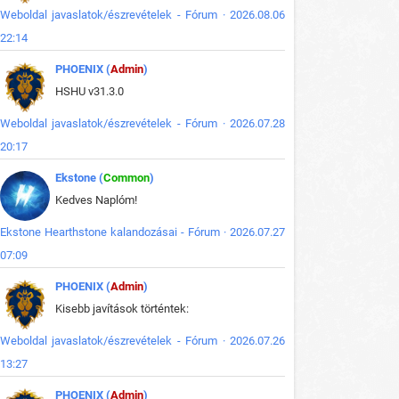
Weboldal javaslatok/észrevételek - Fórum · 2026.08.06
22:14
PHOENIX (
Admin
)
HSHU v31.3.0
Weboldal javaslatok/észrevételek - Fórum · 2026.07.28
20:17
Ekstone (
Common
)
Kedves Naplóm!
Ekstone Hearthstone kalandozásai - Fórum · 2026.07.27
07:09
PHOENIX (
Admin
)
Kisebb javítások történtek:
Weboldal javaslatok/észrevételek - Fórum · 2026.07.26
13:27
PHOENIX (
Admin
)