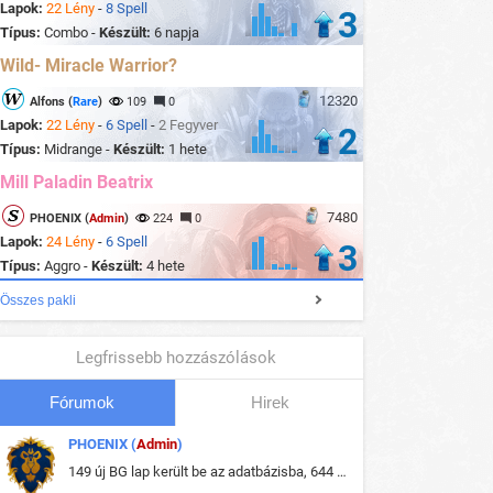
Lapok:
22 Lény
-
8 Spell
3
Típus:
Combo -
Készült:
6 napja
Wild- Miracle Warrior?
12320
Alfons (
Rare
)
109
0
Lapok:
22 Lény
-
6 Spell
-
2 Fegyver
2
Típus:
Midrange -
Készült:
1 hete
Mill Paladin Beatrix
7480
PHOENIX (
Admin
)
224
0
Lapok:
24 Lény
-
6 Spell
3
Típus:
Aggro -
Készült:
4 hete
Összes pakli
Legfrissebb hozzászólások
Fórumok
Hirek
PHOENIX (
Admin
)
149 új BG lap került be az adatbázisba, 644 db meglévő BG lap módosult, bekerültek az új képek a megváltozott lapokhoz is.