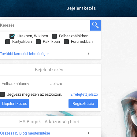
Bejelentkezés
Hírekben, Wikiben
Felhasználókban
Kártyákban
Paklikban
Fórumokban
További keresési lehetőségek
Bejelentkezés
Jegyezz meg ezen az eszközön.
Elfelejtett jelszó
Regisztráció
HS Blogok - A közösség hírei
Összes HS Blog megtekintése