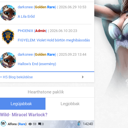
darkonee (
Golden
Rare
)
| 2026.06.29 10:53
A Lila Erőd
PHOENIX (
Admin
)
| 2026.06.10 20:23
FIGYELEM: Violet Hold börtön meghibásodás
darkonee (
Golden
Rare
)
| 2025.09.23 13:44
Hallow's End (esemény)
+ HS Blog beküldése
Hearthstone paklik
Legújabbak
Legjobbak
Wild- Miracel Warlock?
14240
Alfons (
Rare
)
59
0