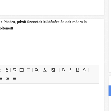
sz írására, privát üzenetek küldésére és sok másra is
öltened!