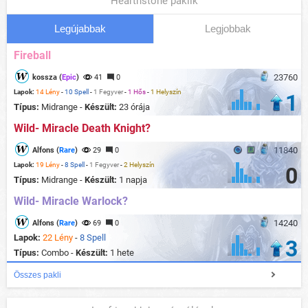
Hearthstone paklik
Legújabbak
Legjobbak
Fireball
23760
kossza (
Epic
)
41
0
Lapok:
14 Lény
-
10 Spell
-
1 Fegyver
-
1 Hős
-
1 Helyszín
1
Típus:
Midrange -
Készült:
23 órája
Wild- Miracle Death Knight?
11840
Alfons (
Rare
)
29
0
Lapok:
19 Lény
-
8 Spell
-
1 Fegyver
-
2 Helyszín
0
Típus:
Midrange -
Készült:
1 napja
Wild- Miracle Warlock?
14240
Alfons (
Rare
)
69
0
Lapok:
22 Lény
-
8 Spell
3
Típus:
Combo -
Készült:
1 hete
Összes pakli