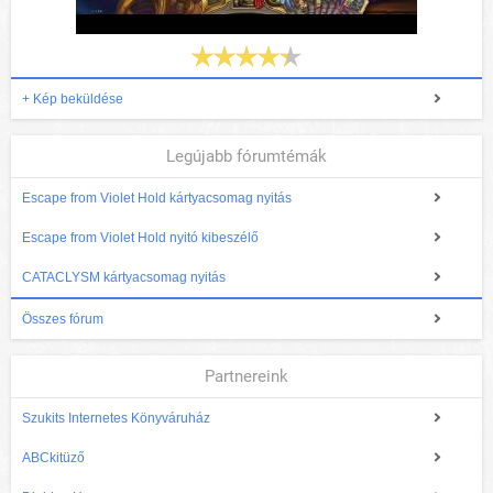
+ Kép beküldése
Legújabb fórumtémák
Escape from Violet Hold kártyacsomag nyitás
Escape from Violet Hold nyitó kibeszélő
CATACLYSM kártyacsomag nyitás
Összes fórum
Partnereink
Szukits Internetes Könyváruház
ABCkitüző