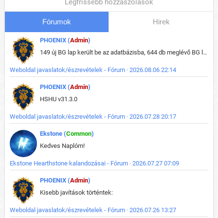
Legfrissebb hozzászólások
Fórumok
Hirek
PHOENIX (
Admin
)
149 új BG lap került be az adatbázisba, 644 db meglévő BG lap módosult, bekerültek az új képek a megváltozott lapokhoz is.
Weboldal javaslatok/észrevételek - Fórum · 2026.08.06 22:14
PHOENIX (
Admin
)
HSHU v31.3.0
Weboldal javaslatok/észrevételek - Fórum · 2026.07.28 20:17
Ekstone (
Common
)
Kedves Naplóm!
Ekstone Hearthstone kalandozásai - Fórum · 2026.07.27 07:09
PHOENIX (
Admin
)
Kisebb javítások történtek:
Weboldal javaslatok/észrevételek - Fórum · 2026.07.26 13:27