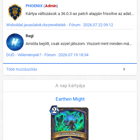
PHOENIX (
Admin
)
Kártya változások a 36.0.3-as patch alapján frissítve az adatbázisban (képek is cserélve).
Weboldal javaslatok/észrevételek - Fórum · 2026.07.22 09:12
Ragi
Amióta bejött, csak ezzel játszom. Viszont mint minden más - akár az alapjáték is, ez is baromira összetett lett. Néha már pár kör után is esélytelen az egész. Vagy irreállisan túltápol valaki, vagy lelép a partner, vagy csak hülye mint a segg. És amikor eljönne az én időm, na akkor jön el mindenki másé is. Engem jobban érdekelne, hogy ki milyen ratingen szokott játszani. Na ez lenne egy érdekes adat.
DUÓ - Vélemények? - Fórum · 2026.07.19 18:34
Több hozzászólás
A nap kártyája
Earthen Might