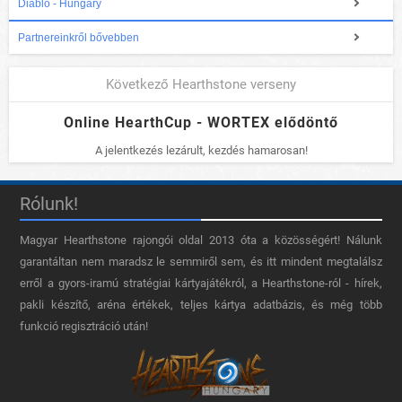
Diablo - Hungary
Partnereinkről bővebben
Következő Hearthstone verseny
Online HearthCup - WORTEX elődöntő
A jelentkezés lezárult, kezdés hamarosan!
Rólunk!
Magyar Hearthstone​ rajongói oldal 2013 óta a közösségért! Nálunk
garantáltan nem maradsz le semmiről sem, és itt mindent megtalálsz
erről a gyors-iramú stratégiai kártyajátékról, a Hearthstone-ról - hírek,
pakli készítő, aréna értékek, teljes kártya adatbázis, és még több
funkció regisztráció után!