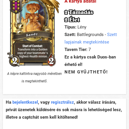
A kártya adatai
2 Támadás
2 Élet
Típus:
Lény
Szett:
Battlegrounds -
Szett
lapjainak megtekintése
Tavern Tier:
7
Ez a kártya csak Duos-ban
érhető el!
NEM GYŰJTHETŐ!
A képre kattintva nagyobb méretben
is megtekinthető.
Ha
bejelentkezel
, vagy
regisztrálsz
, akkor válasz írására,
privát üzenetek küldésére és sok másra is lehetőséged lesz,
illetve a captchát sem kell kitöltened!