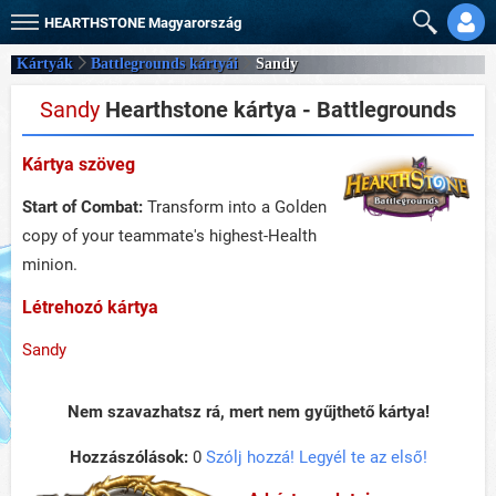
HEARTHSTONE
Magyarország
Kártyák
Battlegrounds kártyái
Sandy
Sandy
Hearthstone kártya - Battlegrounds
Kártya szöveg
Start of Combat:
Transform into a Golden
copy of your teammate's highest-Health
minion.
Létrehozó kártya
Sandy
Nem szavazhatsz rá, mert nem gyűjthető kártya!
Hozzászólások:
0
Szólj hozzá! Legyél te az első!