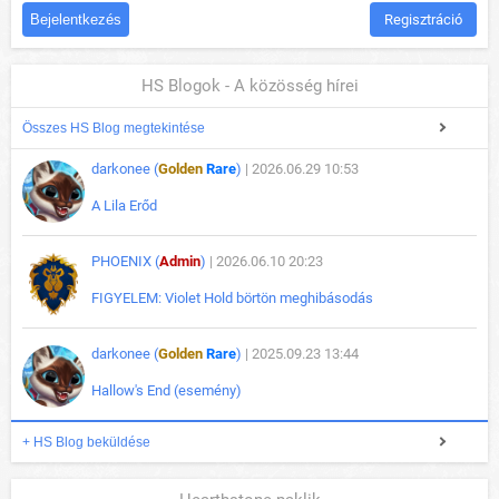
Regisztráció
HS Blogok - A közösség hírei
Összes HS Blog megtekintése
darkonee (
Golden
Rare
)
| 2026.06.29 10:53
A Lila Erőd
PHOENIX (
Admin
)
| 2026.06.10 20:23
FIGYELEM: Violet Hold börtön meghibásodás
darkonee (
Golden
Rare
)
| 2025.09.23 13:44
Hallow's End (esemény)
+ HS Blog beküldése