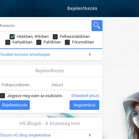
Bejelentkezés
Hírekben, Wikiben
Felhasználókban
Kártyákban
Paklikban
Fórumokban
További keresési lehetőségek
Bejelentkezés
Jegyezz meg ezen az eszközön.
Elfelejtett jelszó
Regisztráció
HS Blogok - A közösség hírei
Összes HS Blog megtekintése