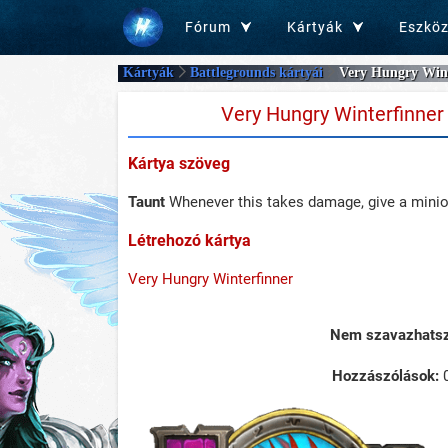
Fórum
Kártyák
Eszkö
Kártyák
Battlegrounds kártyái
Very Hungry Wint
Very Hungry Winterfinner
Kártya szöveg
Taunt
Whenever this takes damage, give a minio
Létrehozó kártya
Very Hungry Winterfinner
Nem szavazhatsz 
Hozzászólások: