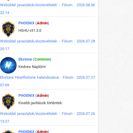
Weboldal javaslatok/észrevételek - Fórum · 2026.08.06
22:14
PHOENIX (
Admin
)
HSHU v31.3.0
Weboldal javaslatok/észrevételek - Fórum · 2026.07.28
20:17
Ekstone (
Common
)
Kedves Naplóm!
Ekstone Hearthstone kalandozásai - Fórum · 2026.07.27
07:09
PHOENIX (
Admin
)
Kisebb javítások történtek:
Weboldal javaslatok/észrevételek - Fórum · 2026.07.26
13:27
PHOENIX (
Admin
)