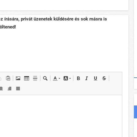
sz írására, privát üzenetek küldésére és sok másra is
öltened!