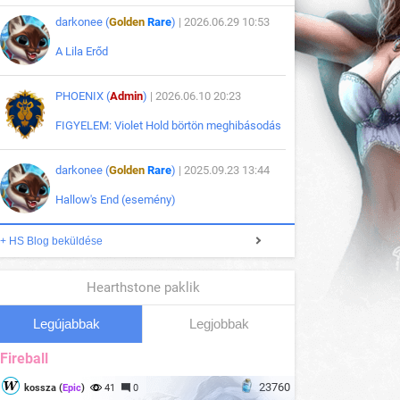
darkonee (
Golden
Rare
)
| 2026.06.29 10:53
A Lila Erőd
PHOENIX (
Admin
)
| 2026.06.10 20:23
FIGYELEM: Violet Hold börtön meghibásodás
darkonee (
Golden
Rare
)
| 2025.09.23 13:44
Hallow's End (esemény)
+ HS Blog beküldése
Hearthstone paklik
Legújabbak
Legjobbak
Fireball
23760
kossza (
Epic
)
41
0