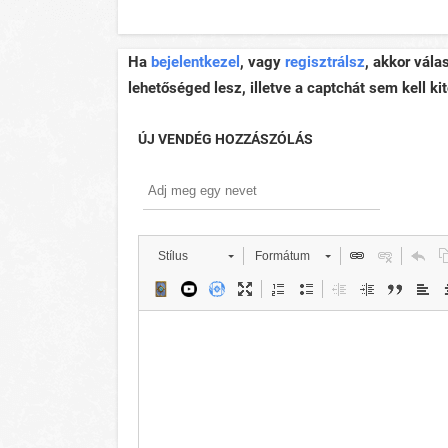
Ha
bejelentkezel
, vagy
regisztrálsz
, akkor vála
lehetőséged lesz, illetve a captchát sem kell kit
ÚJ VENDÉG HOZZÁSZÓLÁS
Stílus
Formátum