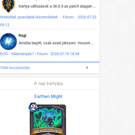
Kártya változások a 36.0.3-as patch alapján frissítve az adatbázisban (képek is cserélve).
Weboldal javaslatok/észrevételek - Fórum · 2026.07.22
09:12
Ragi
Amióta bejött, csak ezzel játszom. Viszont mint minden más - akár az alapjáték is, ez is baromira összetett lett. Néha már pár kör után is esélytelen az egész. Vagy irreállisan túltápol valaki, vagy lelép a partner, vagy csak hülye mint a segg. És amikor eljönne az én időm, na akkor jön el mindenki másé is. Engem jobban érdekelne, hogy ki milyen ratingen szokott játszani. Na ez lenne egy érdekes adat.
DUÓ - Vélemények? - Fórum · 2026.07.19 18:34
Több hozzászólás
A nap kártyája
Earthen Might