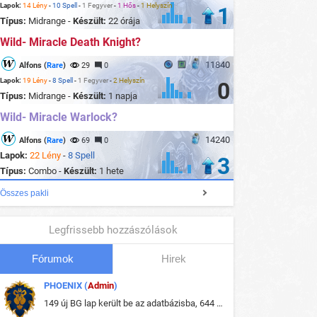
Lapok:
14 Lény
-
10 Spell
-
1 Fegyver
-
1 Hős
-
1 Helyszín
1
Típus:
Midrange -
Készült:
22 órája
Wild- Miracle Death Knight?
11840
Alfons (
Rare
)
29
0
Lapok:
19 Lény
-
8 Spell
-
1 Fegyver
-
2 Helyszín
0
Típus:
Midrange -
Készült:
1 napja
Wild- Miracle Warlock?
14240
Alfons (
Rare
)
69
0
Lapok:
22 Lény
-
8 Spell
3
Típus:
Combo -
Készült:
1 hete
Összes pakli
Legfrissebb hozzászólások
Fórumok
Hirek
PHOENIX (
Admin
)
149 új BG lap került be az adatbázisba, 644 db meglévő BG lap módosult, bekerültek az új képek a megváltozott lapokhoz is.