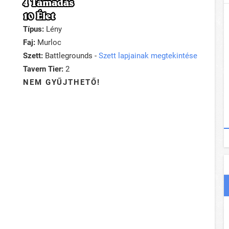
4 Támadás
10 Élet
Típus:
Lény
Faj:
Murloc
Szett:
Battlegrounds -
Szett lapjainak megtekintése
Tavern Tier:
2
NEM GYŰJTHETŐ!