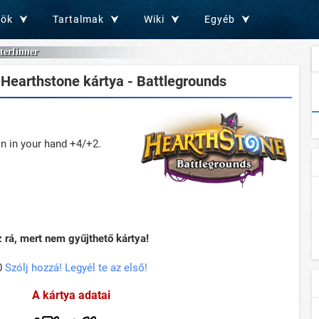
zök
Tartalmak
Wiki
Egyéb
erfinner
Hearthstone kártya - Battlegrounds
n in your hand +4/+2.
rá, mert nem gyűjthető kártya!
0
Szólj hozzá! Legyél te az első!
A kártya adatai