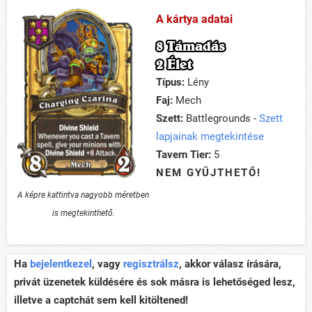
A kártya adatai
8 Támadás
2 Élet
Típus:
Lény
Faj:
Mech
Szett:
Battlegrounds -
Szett
lapjainak megtekintése
Tavern Tier:
5
NEM GYŰJTHETŐ!
A képre kattintva nagyobb méretben
is megtekinthető.
Ha
bejelentkezel
, vagy
regisztrálsz
, akkor válasz írására,
privát üzenetek küldésére és sok másra is lehetőséged lesz,
illetve a captchát sem kell kitöltened!