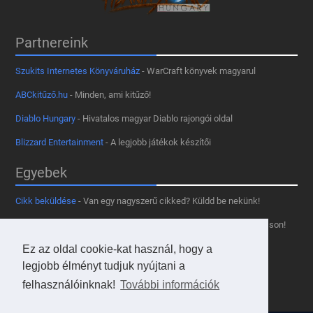
Partnereink
Szukits Internetes Könyváruház
- WarCraft könyvek magyarul
ABCkitűző.hu
- Minden, ami kitűző!
Diablo Hungary
- Hivatalos magyar Diablo rajongói oldal
Blizzard Entertainment
- A legjobb játékok készítői
Egyebek
Cikk beküldése
- Van egy nagyszerű cikked? Küldd be nekünk!
Támogass minket
- Tetszik az oldal? Segíts, hogy fennmaradhasson!
Ez az oldal cookie-kat használ, hogy a
Kapcsolat, médiaajánlat
- Lépj velünk kapcsolatba!
legjobb élményt tudjuk nyújtani a
Használd a tooltipünket
- A saját oldaladon is!
felhasználóinknak!
További információk
Adatvédelmi szabályzat
- A felhasználókért!