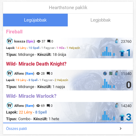
Hearthstone paklik
Legújabbak
Legjobbak
Fireball
23760
kossza (
Epic
)
37
0
Lapok:
14 Lény
-
10 Spell
-
1 Fegyver
-
1 Hős
-
1 Helyszín
1
Típus:
Midrange -
Készült:
18 órája
Wild- Miracle Death Knight?
11840
Alfons (
Rare
)
28
0
Lapok:
19 Lény
-
8 Spell
-
1 Fegyver
-
2 Helyszín
0
Típus:
Midrange -
Készült:
1 napja
Wild- Miracle Warlock?
14240
Alfons (
Rare
)
69
0
Lapok:
22 Lény
-
8 Spell
3
Típus:
Combo -
Készült:
1 hete
Összes pakli