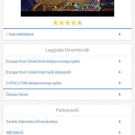
+ Kép beküldése
Legújabb fórumtémák
Escape from Violet Hold kártyacsomag nyitás
Escape from Violet Hold nyitó kibeszélő
CATACLYSM kártyacsomag nyitás
Összes fórum
Partnereink
Szukits Internetes Könyváruház
ABCkitüző