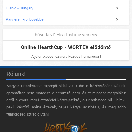
Diablo - Hungary
Partnereinkről bővebben
Következő Hearthstone verseny
Online HearthCup - WORTEX elődöntő
A jelentkezés lezárult, kezdés hamarosan!
Rólunk!
Magyar Hearthstone​ rajongói oldal 2013 óta a közösségért! Nálunk
garantáltan nem maradsz le semmiről sem, és itt mindent megtalálsz
erről a gyors-iramú stratégiai kártyajátékról, a Hearthstone-ról - hírek,
pakli készítő, aréna értékek, teljes kártya adatbázis, és még több
funkció regisztráció után!