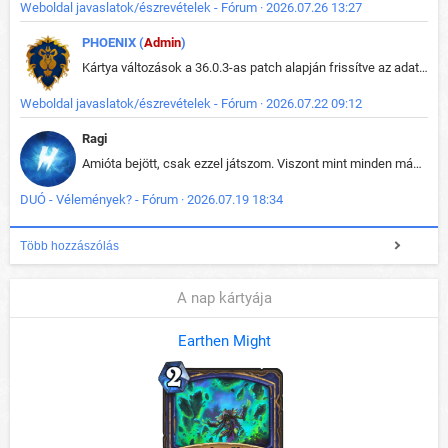
Weboldal javaslatok/észrevételek - Fórum · 2026.07.26 13:27
PHOENIX (
Admin
)
Kártya változások a 36.0.3-as patch alapján frissítve az adatbázisban (képek is cserélve).
Weboldal javaslatok/észrevételek - Fórum · 2026.07.22 09:12
Ragi
Amióta bejött, csak ezzel játszom. Viszont mint minden más - akár az alapjáték is, ez is baromira összetett lett. Néha már pár kör után is esélytelen az egész. Vagy irreállisan túltápol valaki, vagy lelép a partner, vagy csak hülye mint a segg. És amikor eljönne az én időm, na akkor jön el mindenki másé is. Engem jobban érdekelne, hogy ki milyen ratingen szokott játszani. Na ez lenne egy érdekes adat.
DUÓ - Vélemények? - Fórum · 2026.07.19 18:34
Több hozzászólás
A nap kártyája
Earthen Might