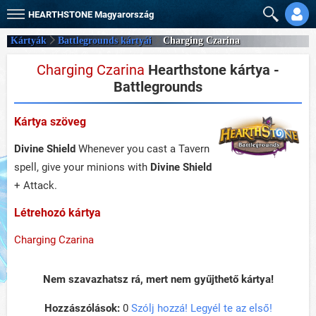
HEARTHSTONE
Magyarország
Kártyák
Battlegrounds kártyái
Charging Czarina
Charging Czarina
Hearthstone kártya -
Battlegrounds
Kártya szöveg
Divine Shield
Whenever you cast a Tavern
spell, give your minions with
Divine Shield
+ Attack.
Létrehozó kártya
Charging Czarina
Nem szavazhatsz rá, mert nem gyűjthető kártya!
Hozzászólások:
0
Szólj hozzá! Legyél te az első!