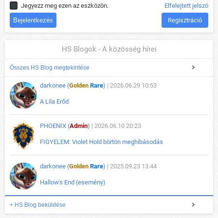
Jegyezz meg ezen az eszközön.
Elfelejtett jelszó
Regisztráció
HS Blogok - A közösség hírei
Összes HS Blog megtekintése
darkonee (
Golden
Rare
)
| 2026.06.29 10:53
A Lila Erőd
PHOENIX (
Admin
)
| 2026.06.10 20:23
FIGYELEM: Violet Hold börtön meghibásodás
darkonee (
Golden
Rare
)
| 2025.09.23 13:44
Hallow's End (esemény)
+ HS Blog beküldése