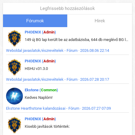
Legfrissebb hozzászólások
Fórumok
Hirek
PHOENIX (
Admin
)
149 új BG lap került be az adatbázisba, 644 db meglévő BG lap módosult, bekerültek az új képek a megváltozott lapokhoz is.
Weboldal javaslatok/észrevételek - Fórum · 2026.08.06 22:14
PHOENIX (
Admin
)
HSHU v31.3.0
Weboldal javaslatok/észrevételek - Fórum · 2026.07.28 20:17
Ekstone (
Common
)
Kedves Naplóm!
Ekstone Hearthstone kalandozásai - Fórum · 2026.07.27 07:09
PHOENIX (
Admin
)
Kisebb javítások történtek: