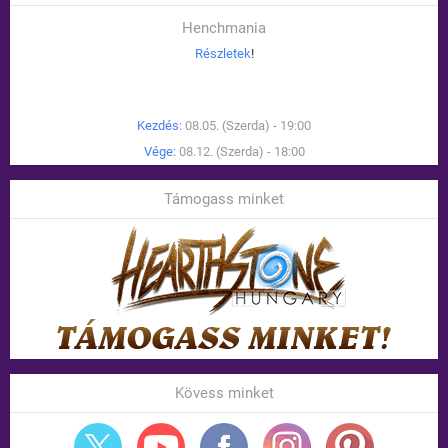
Henchmania
Részletek
!
Kezdés:
08.05. (Szerda) - 19:00
Vége:
08.12. (Szerda) - 18:00
Támogass minket
Kövess minket