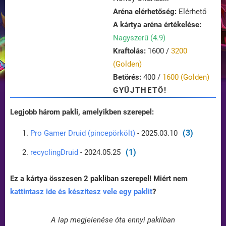
Aréna elérhetőség:
Elérhető
A kártya aréna értékelése:
Nagyszerű (4.9)
Kraftolás:
1600 /
3200
(Golden)
Betörés:
400 /
1600 (Golden)
GYŰJTHETŐ!
Legjobb három pakli, amelyikben szerepel:
(3)
Pro Gamer Druid (pincepörkölt)
- 2025.03.10
(1)
recyclingDruid
- 2024.05.25
Ez a kártya összesen 2 pakliban szerepel! Miért nem
kattintasz ide és készítesz vele egy paklit
?
A lap megjelenése óta ennyi pakliban