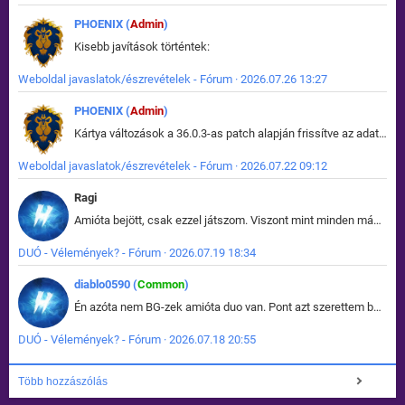
PHOENIX (
Admin
)
Kisebb javítások történtek:
Weboldal javaslatok/észrevételek - Fórum · 2026.07.26 13:27
PHOENIX (
Admin
)
Kártya változások a 36.0.3-as patch alapján frissítve az adatbázisban (képek is cserélve).
Weboldal javaslatok/észrevételek - Fórum · 2026.07.22 09:12
Ragi
Amióta bejött, csak ezzel játszom. Viszont mint minden más - akár az alapjáték is, ez is baromira összetett lett. Néha már pár kör után is esélytelen az egész. Vagy irreállisan túltápol valaki, vagy lelép a partner, vagy csak hülye mint a segg. És amikor eljönne az én időm, na akkor jön el mindenki másé is. Engem jobban érdekelne, hogy ki milyen ratingen szokott játszani. Na ez lenne egy érdekes adat.
DUÓ - Vélemények? - Fórum · 2026.07.19 18:34
diablo0590 (
Common
)
Én azóta nem BG-zek amióta duo van. Pont azt szerettem benne, hogy rajtam múlik mi történik, nem pedig a társamon. Kérem vissza a régi BG-t :D
DUÓ - Vélemények? - Fórum · 2026.07.18 20:55
Több hozzászólás