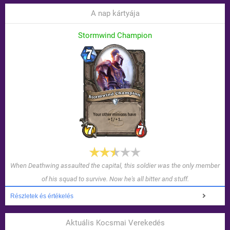
A nap kártyája
Stormwind Champion
When Deathwing assaulted the capital, this soldier was the only member
of his squad to survive. Now he's all bitter and stuff.
Részletek és értékelés
Aktuális Kocsmai Verekedés