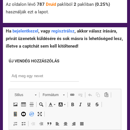
Az oldalon lévő
787
Druid
pakliból
2
pakliban
(0.25%)
használják ezt a lapot.
Ha
bejelentkezel
, vagy
regisztrálsz
, akkor válasz írására,
privát üzenetek küldésére és sok másra is lehetőséged lesz,
illetve a captchát sem kell kitöltened!
ÚJ VENDÉG HOZZÁSZÓLÁS
Stílus
Formátum