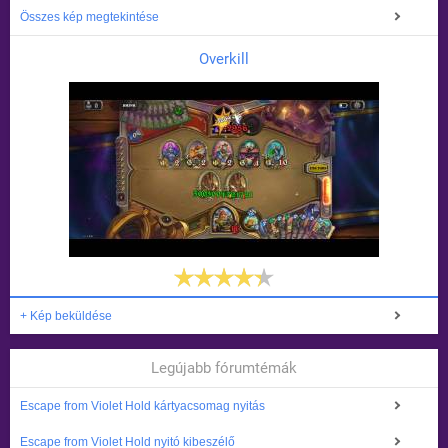
Összes kép megtekintése
Overkill
+ Kép beküldése
Legújabb fórumtémák
Escape from Violet Hold kártyacsomag nyitás
Escape from Violet Hold nyitó kibeszélő