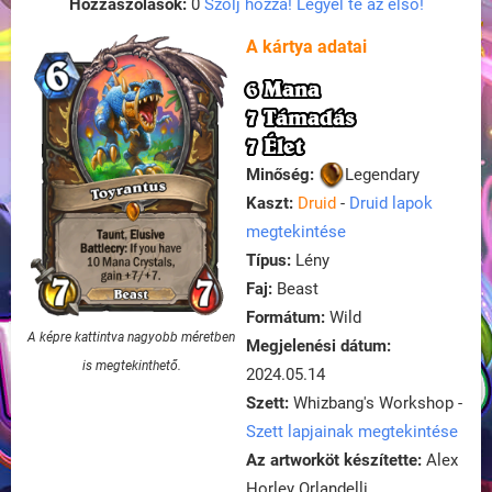
Hozzászólások:
0
Szólj hozzá! Legyél te az első!
A kártya adatai
6 Mana
7 Támadás
7 Élet
Minőség:
Legendary
Kaszt:
Druid
-
Druid lapok
megtekintése
Típus:
Lény
Faj:
Beast
Formátum:
Wild
A képre kattintva nagyobb méretben
Megjelenési dátum:
is megtekinthető.
2024.05.14
Szett:
Whizbang's Workshop -
Szett lapjainak megtekintése
Az artworköt készítette:
Alex
Horley Orlandelli