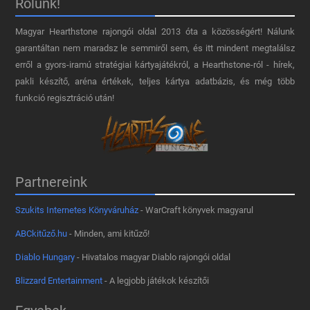
Rólunk!
Magyar Hearthstone​ rajongói oldal 2013 óta a közösségért! Nálunk
garantáltan nem maradsz le semmiről sem, és itt mindent megtalálsz
erről a gyors-iramú stratégiai kártyajátékról, a Hearthstone-ról - hírek,
pakli készítő, aréna értékek, teljes kártya adatbázis, és még több
funkció regisztráció után!
Partnereink
Szukits Internetes Könyváruház
- WarCraft könyvek magyarul
ABCkitűző.hu
- Minden, ami kitűző!
Diablo Hungary
- Hivatalos magyar Diablo rajongói oldal
Blizzard Entertainment
- A legjobb játékok készítői