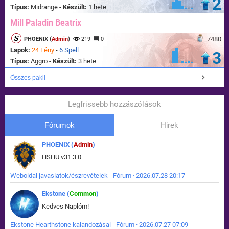
2
Típus:
Midrange -
Készült:
1 hete
Mill Paladin Beatrix
7480
PHOENIX (
Admin
)
219
0
Lapok:
24 Lény
-
6 Spell
3
Típus:
Aggro -
Készült:
3 hete
Összes pakli
Legfrissebb hozzászólások
Fórumok
Hirek
PHOENIX (
Admin
)
HSHU v31.3.0
Weboldal javaslatok/észrevételek - Fórum · 2026.07.28 20:17
Ekstone (
Common
)
Kedves Naplóm!
Ekstone Hearthstone kalandozásai - Fórum · 2026.07.27 07:09