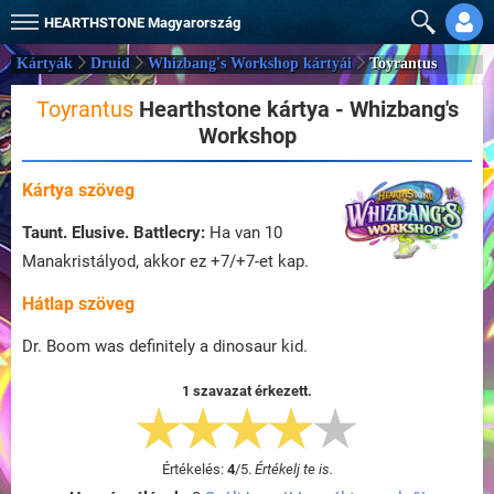
HEARTHSTONE
Magyarország
Kártyák
Druid
Whizbang's Workshop kártyái
Toyrantus
Toyrantus
Hearthstone kártya - Whizbang's
Workshop
Kártya szöveg
Taunt.
Elusive.
Battlecry:
Ha van 10
Manakristályod, akkor ez +7/+7-et kap.
Hátlap szöveg
Dr. Boom was definitely a dinosaur kid.
1 szavazat érkezett.
Értékelés:
4
/
5
.
Értékelj te is.