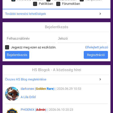
Paklikban
Fórumokban
További keresési lehetőségek
Bejelentkezés
Jegyezz meg ezen az eszközön.
Elfelejtett jelszó
Regisztráció
HS Blogok - A közösség hírei
Összes HS Blog megtekintése
darkonee (
Golden
Rare
)
| 2026.06.29 10:53
A Lila Erőd
PHOENIX (
Admin
)
| 2026.06.10 20:23