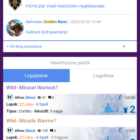
FIGYELEM: Violet Hold börtön meghibásodás
darkonee (
Golden
Rare
)
| 2025.09.23 13:44
Hallow's End (esemény)
+ HS Blog beküldése
Hearthstone paklik
Legújabbak
Legjobbak
Wild- Miracel Warlock?
14240
Alfons (
Rare
)
51
0
Lapok:
22 Lény
-
8 Spell
2
Típus:
Combo -
Készült:
5 napja
Wild- Miracle Warrior?
12320
Alfons (
Rare
)
105
0
Lapok:
22 Lény
-
6 Spell
-
2 Fegyver