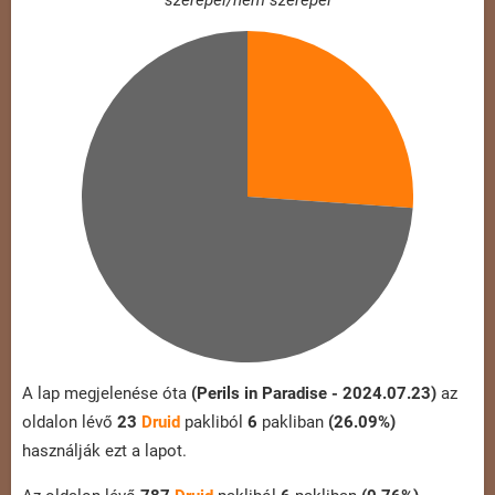
szerepel/nem szerepel
A lap megjelenése óta
(Perils in Paradise - 2024.07.23)
az
oldalon lévő
23
Druid
pakliból
6
pakliban
(26.09%)
használják ezt a lapot.