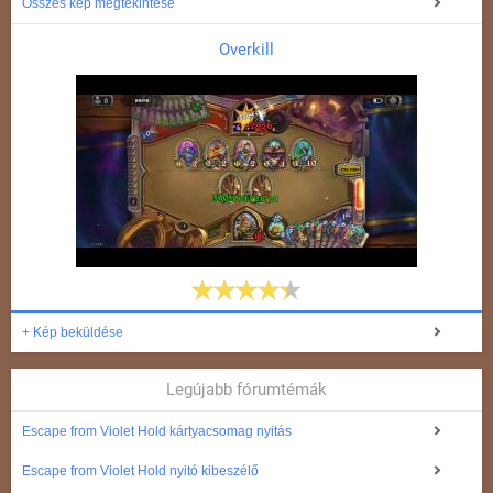
Összes kép megtekintése
Overkill
+ Kép beküldése
Legújabb fórumtémák
Escape from Violet Hold kártyacsomag nyitás
Escape from Violet Hold nyitó kibeszélő