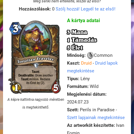
Még senki nem értékelte, leszel az első?
Hozzászólások:
0
Szólj hozzá! Legyél te az első!
A kártya adatai
3 Mana
1 Támadás
5 Élet
Minőség:
Common
Kaszt:
Druid
-
Druid lapok
megtekintése
Típus:
Lény
Formátum:
Wild
Megjelenési dátum:
A képre kattintva nagyobb méretben
2024.07.23
is megtekinthető.
Szett:
Perils in Paradise -
Szett lapjainak megtekintése
Az artworköt készítette:
Ivan
Fomin