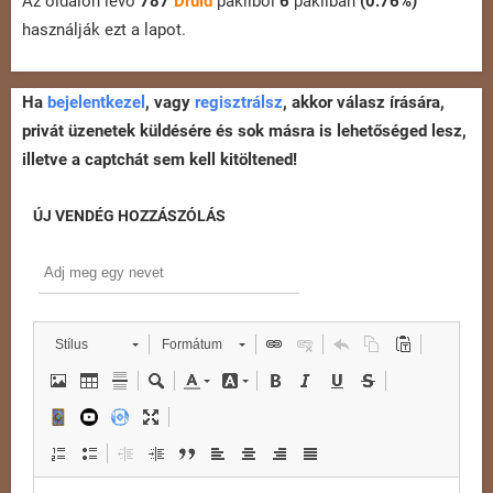
Az oldalon lévő
787
Druid
pakliból
6
pakliban
(0.76%)
használják ezt a lapot.
Ha
bejelentkezel
, vagy
regisztrálsz
, akkor válasz írására,
privát üzenetek küldésére és sok másra is lehetőséged lesz,
illetve a captchát sem kell kitöltened!
ÚJ VENDÉG HOZZÁSZÓLÁS
Stílus
Formátum