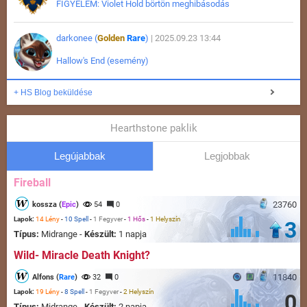
FIGYELEM: Violet Hold börtön meghibásodás
darkonee (
Golden
Rare
)
| 2025.09.23 13:44
Hallow's End (esemény)
+ HS Blog beküldése
Hearthstone paklik
Legújabbak
Legjobbak
Fireball
23760
kossza (
Epic
)
54
0
Lapok:
14 Lény
-
10 Spell
-
1 Fegyver
-
1 Hős
-
1 Helyszín
3
Típus:
Midrange -
Készült:
1 napja
Wild- Miracle Death Knight?
11840
Alfons (
Rare
)
32
0
Lapok:
19 Lény
-
8 Spell
-
1 Fegyver
-
2 Helyszín
0
Típus:
Midrange -
Készült:
2 napja