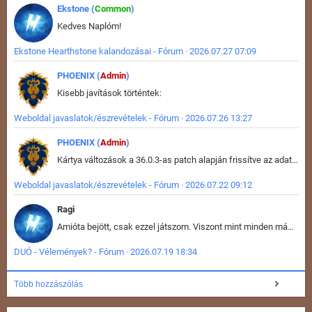
Ekstone (
Common
)
Kedves Naplóm!
Ekstone Hearthstone kalandozásai - Fórum · 2026.07.27 07:09
PHOENIX (
Admin
)
Kisebb javítások történtek:
Weboldal javaslatok/észrevételek - Fórum · 2026.07.26 13:27
PHOENIX (
Admin
)
Kártya változások a 36.0.3-as patch alapján frissítve az adatbázisban (képek is cserélve).
Weboldal javaslatok/észrevételek - Fórum · 2026.07.22 09:12
Ragi
Amióta bejött, csak ezzel játszom. Viszont mint minden más - akár az alapjáték is, ez is baromira összetett lett. Néha már pár kör után is esélytelen az egész. Vagy irreállisan túltápol valaki, vagy lelép a partner, vagy csak hülye mint a segg. És amikor eljönne az én időm, na akkor jön el mindenki másé is. Engem jobban érdekelne, hogy ki milyen ratingen szokott játszani. Na ez lenne egy érdekes adat.
DUÓ - Vélemények? - Fórum · 2026.07.19 18:34
Több hozzászólás