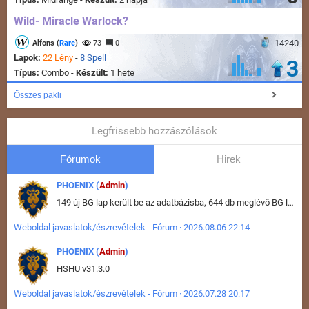
Wild- Miracle Warlock?
14240
Alfons (
Rare
)
73
0
Lapok:
22 Lény
-
8 Spell
3
Típus:
Combo -
Készült:
1 hete
Összes pakli
Legfrissebb hozzászólások
Fórumok
Hirek
PHOENIX (
Admin
)
149 új BG lap került be az adatbázisba, 644 db meglévő BG lap módosult, bekerültek az új képek a megváltozott lapokhoz is.
Weboldal javaslatok/észrevételek - Fórum · 2026.08.06 22:14
PHOENIX (
Admin
)
HSHU v31.3.0
Weboldal javaslatok/észrevételek - Fórum · 2026.07.28 20:17