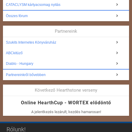
CATACLYSM kártyacsomag nyitás
Összes fórum
Partnereink
Szukits Internetes Könyváruház
ABCkitüző
Diablo - Hungary
Partnereinkről bővebben
Következő Hearthstone verseny
Online HearthCup - WORTEX elődöntő
A jelentkezés lezárult, kezdés hamarosan!
Rólunk!