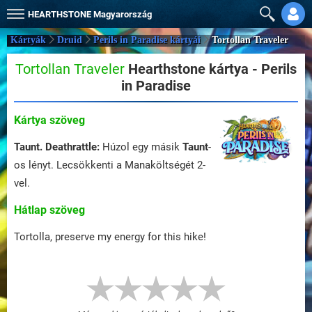
HEARTHSTONE
Magyarország
Kártyák
Druid
Perils in Paradise kártyái
Tortollan Traveler
Tortollan Traveler
Hearthstone kártya - Perils
in Paradise
Kártya szöveg
Taunt.
Deathrattle:
Húzol egy másik
Taunt
-
os lényt. Lecsökkenti a Manaköltségét 2-
vel.
Hátlap szöveg
Tortolla, preserve my energy for this hike!