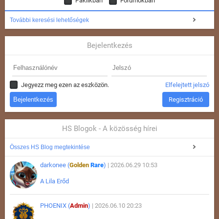
Paklikban
Fórumokban
További keresési lehetőségek
Bejelentkezés
Jegyezz meg ezen az eszközön.
Elfelejtett jelszó
Regisztráció
HS Blogok - A közösség hírei
Összes HS Blog megtekintése
darkonee (
Golden
Rare
)
| 2026.06.29 10:53
A Lila Erőd
PHOENIX (
Admin
)
| 2026.06.10 20:23