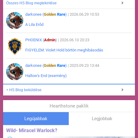
Összes HS Blog megtekintése
darkonee (
Golden
Rare
)
| 2026.06.29 10:53
A Lila Erőd
PHOENIX (
Admin
)
| 2026.06.10 20:23
FIGYELEM: Violet Hold börtön meghibásodás
darkonee (
Golden
Rare
)
| 2025.09.23 13:44
Hallow's End (esemény)
+ HS Blog beküldése
Hearthstone paklik
Legújabbak
Legjobbak
Wild- Miracel Warlock?