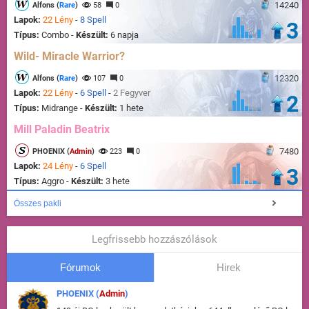
14240
Alfons (
Rare
)
58
0
Lapok:
22 Lény
-
8 Spell
3
Típus:
Combo -
Készült:
6 napja
Wild- Miracle Warrior?
12320
Alfons (
Rare
)
107
0
Lapok:
22 Lény
-
6 Spell
-
2 Fegyver
2
Típus:
Midrange -
Készült:
1 hete
Mill Paladin Beatrix
7480
PHOENIX (
Admin
)
223
0
Lapok:
24 Lény
-
6 Spell
3
Típus:
Aggro -
Készült:
3 hete
Összes pakli
Legfrissebb hozzászólások
Fórumok
Hirek
PHOENIX (
Admin
)