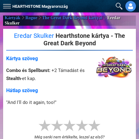
HEARTHSTONE
Magyarország
Kártyák
Rogue
The Great Dark Beyond kártyái
Eredar
Skulker
Eredar Skulker
Hearthstone kártya - The
Great Dark Beyond
Kártya szöveg
Combo és Spellburst:
+2 Támadást és
Stealth
-et kap.
Hátlap szöveg
"And I'll do it again, too!"
Még senki nem értékelte, leszel az első?