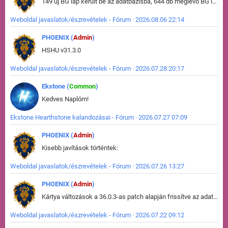
149 új BG lap került be az adatbázisba, 644 db meglévő BG lap módosult, bekerültek az új képek a megváltozott lapokhoz is.
Weboldal javaslatok/észrevételek - Fórum · 2026.08.06 22:14
PHOENIX (
Admin
)
HSHU v31.3.0
Weboldal javaslatok/észrevételek - Fórum · 2026.07.28 20:17
Ekstone (
Common
)
Kedves Naplóm!
Ekstone Hearthstone kalandozásai - Fórum · 2026.07.27 07:09
PHOENIX (
Admin
)
Kisebb javítások történtek:
Weboldal javaslatok/észrevételek - Fórum · 2026.07.26 13:27
PHOENIX (
Admin
)
Kártya változások a 36.0.3-as patch alapján frissítve az adatbázisban (képek is cserélve).
Weboldal javaslatok/észrevételek - Fórum · 2026.07.22 09:12