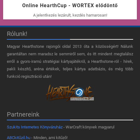
Online HearthCup - WORTEX elődöntő
A jelentkezés lezárult, kezdés hamarosan!
Rólunk!
Magyar Hearthstone​ rajongói oldal 2013 óta a közösségért! Nálunk
garantáltan nem maradsz le semmiről sem, és itt mindent megtalálsz
erről a gyors-iramú stratégiai kártyajátékról, a Hearthstone-ról - hírek,
pakli készítő, aréna értékek, teljes kártya adatbázis, és még több
funkció regisztráció után!
Partnereink
Szukits Internetes Könyváruház
- WarCraft könyvek magyarul
ABCkitűző.hu
- Minden, ami kitűző!