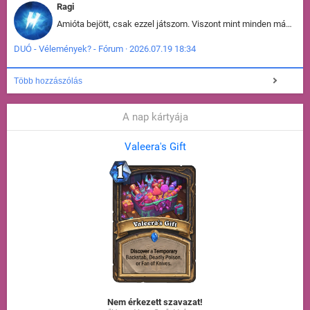
Ragi
Amióta bejött, csak ezzel játszom. Viszont mint minden más - akár az alapjáték is, ez is baromira összetett lett. Néha már pár kör után is esélytelen az egész. Vagy irreállisan túltápol valaki, vagy lelép a partner, vagy csak hülye mint a segg. És amikor eljönne az én időm, na akkor jön el mindenki másé is. Engem jobban érdekelne, hogy ki milyen ratingen szokott játszani. Na ez lenne egy érdekes adat.
DUÓ - Vélemények? - Fórum · 2026.07.19 18:34
Több hozzászólás
A nap kártyája
Valeera's Gift
Nem érkezett szavazat!