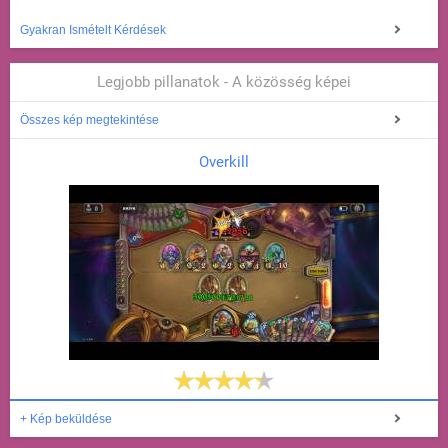
Gyakran Ismételt Kérdések
Legjobb pillanatok - A közösség képei
Összes kép megtekintése
Overkill
+ Kép beküldése