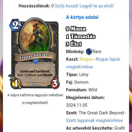
Hozzászólások:
0
Szólj hozzá! Legyél te az első!
A kártya adatai
2 Mana
1 Támadás
3 Élet
Minőség:
Rare
Kaszt:
Rogue
-
Rogue lapok
megtekintése
Típus:
Lény
Faj:
Demon
Formátum:
Wild
A képre kattintva nagyobb méretben
Megjelenési dátum:
is megtekinthető.
2024.11.05
Szett:
The Great Dark Beyond -
Szett lapjainak megtekintése
Az artworköt készítette:
Grafit