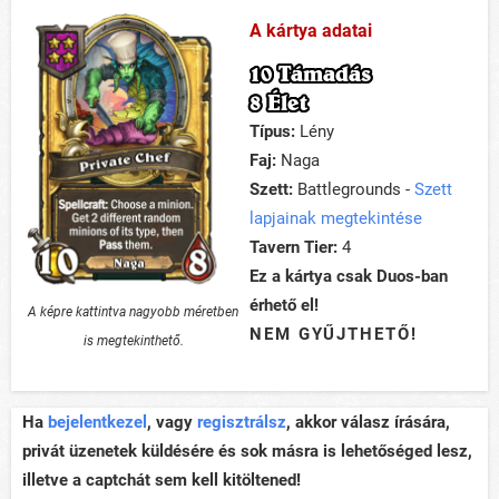
A kártya adatai
10 Támadás
8 Élet
Típus:
Lény
Faj:
Naga
Szett:
Battlegrounds -
Szett
lapjainak megtekintése
Tavern Tier:
4
Ez a kártya csak Duos-ban
érhető el!
A képre kattintva nagyobb méretben
NEM GYŰJTHETŐ!
is megtekinthető.
Ha
bejelentkezel
, vagy
regisztrálsz
, akkor válasz írására,
privát üzenetek küldésére és sok másra is lehetőséged lesz,
illetve a captchát sem kell kitöltened!