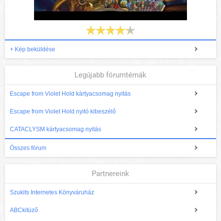
+ Kép beküldése
Legújabb fórumtémák
Escape from Violet Hold kártyacsomag nyitás
Escape from Violet Hold nyitó kibeszélő
CATACLYSM kártyacsomag nyitás
Összes fórum
Partnereink
Szukits Internetes Könyváruház
ABCkitüző