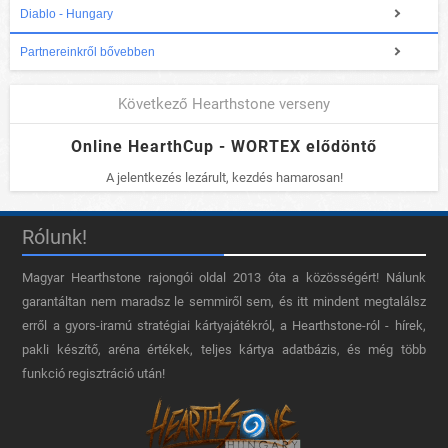
Diablo - Hungary
Partnereinkről bővebben
Következő Hearthstone verseny
Online HearthCup - WORTEX elődöntő
A jelentkezés lezárult, kezdés hamarosan!
Rólunk!
Magyar Hearthstone​ rajongói oldal 2013 óta a közösségért! Nálunk
garantáltan nem maradsz le semmiről sem, és itt mindent megtalálsz
erről a gyors-iramú stratégiai kártyajátékról, a Hearthstone-ról - hírek,
pakli készítő, aréna értékek, teljes kártya adatbázis, és még több
funkció regisztráció után!