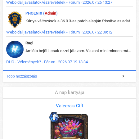
Weboldal javaslatok/észrevételek - Fórum · 2026.07.26 13:27
PHOENIX (
Admin
)
Kártya változások a 36.0.3-as patch alapján frissítve az adatbázisban (képek is cserélve).
Weboldal javaslatok/észrevételek - Fórum · 2026.07.22 09:12
Ragi
Amióta bejött, csak ezzel játszom. Viszont mint minden más - akár az alapjáték is, ez is baromira összetett lett. Néha már pár kör után is esélytelen az egész. Vagy irreállisan túltápol valaki, vagy lelép a partner, vagy csak hülye mint a segg. És amikor eljönne az én időm, na akkor jön el mindenki másé is. Engem jobban érdekelne, hogy ki milyen ratingen szokott játszani. Na ez lenne egy érdekes adat.
DUÓ - Vélemények? - Fórum · 2026.07.19 18:34
Több hozzászólás
A nap kártyája
Valeera's Gift