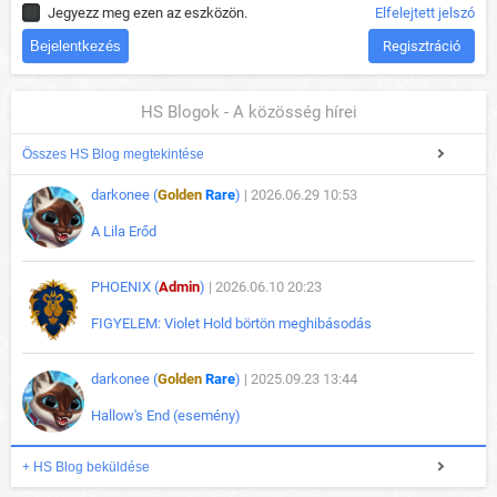
Jegyezz meg ezen az eszközön.
Elfelejtett jelszó
Regisztráció
HS Blogok - A közösség hírei
Összes HS Blog megtekintése
darkonee (
Golden
Rare
)
| 2026.06.29 10:53
A Lila Erőd
PHOENIX (
Admin
)
| 2026.06.10 20:23
FIGYELEM: Violet Hold börtön meghibásodás
darkonee (
Golden
Rare
)
| 2025.09.23 13:44
Hallow's End (esemény)
+ HS Blog beküldése