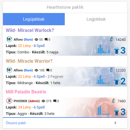
Hearthstone paklik
Legújabbak
Legjobbak
Wild- Miracel Warlock?
14240
Alfons (
Rare
)
55
0
Lapok:
22 Lény
-
8 Spell
3
Típus:
Combo -
Készült:
5 napja
Wild- Miracle Warrior?
12320
Alfons (
Rare
)
105
0
Lapok:
22 Lény
-
6 Spell
-
2 Fegyver
2
Típus:
Midrange -
Készült:
1 hete
Mill Paladin Beatrix
7480
PHOENIX (
Admin
)
219
0
Lapok:
24 Lény
-
6 Spell
3
Típus:
Aggro -
Készült:
3 hete
Összes pakli