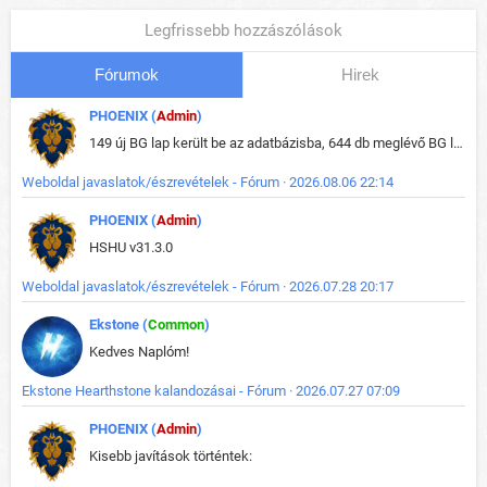
Legfrissebb hozzászólások
Fórumok
Hirek
PHOENIX (
Admin
)
149 új BG lap került be az adatbázisba, 644 db meglévő BG lap módosult, bekerültek az új képek a megváltozott lapokhoz is.
Weboldal javaslatok/észrevételek - Fórum · 2026.08.06 22:14
PHOENIX (
Admin
)
HSHU v31.3.0
Weboldal javaslatok/észrevételek - Fórum · 2026.07.28 20:17
Ekstone (
Common
)
Kedves Naplóm!
Ekstone Hearthstone kalandozásai - Fórum · 2026.07.27 07:09
PHOENIX (
Admin
)
Kisebb javítások történtek: