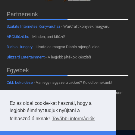
Partnereink
Szukits Internetes Könyváruház
- WarCraft könyvek magyarul
ABCkitűző.hu
- Minden, ami kitűző!
Diablo Hungary
- Hivatalos magyar Diablo rajongói oldal
Blizzard Entertainment
- A legjobb játékok készítői
Egyebek
Cikk beküldése
- Van egy nagyszerű cikked? Küldd be nekünk!
Támogass minket
- Tetszik az oldal? Segíts, hogy fennmaradhasson!
Ez az oldal cookie-kat használ, hogy a
Kapcsolat, médiaajánlat
- Lépj velünk kapcsolatba!
legjobb élményt tudjuk nyújtani a
Használd a tooltipünket
- A saját oldaladon is!
felhasználóinknak!
További információk
Adatvédelmi szabályzat
- A felhasználókért!