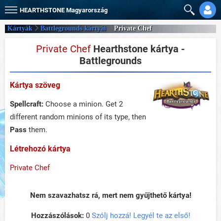
HEARTHSTONE
Magyarország
Kártyák
Battlegrounds kártyái
Private Chef
Private Chef
Hearthstone kártya -
Battlegrounds
Kártya szöveg
Spellcraft:
Choose a minion. Get 2
different random minions of its type, then
Pass
them.
Létrehozó kártya
Private Chef
Nem szavazhatsz rá, mert nem gyűjthető kártya!
Hozzászólások:
0
Szólj hozzá! Legyél te az első!