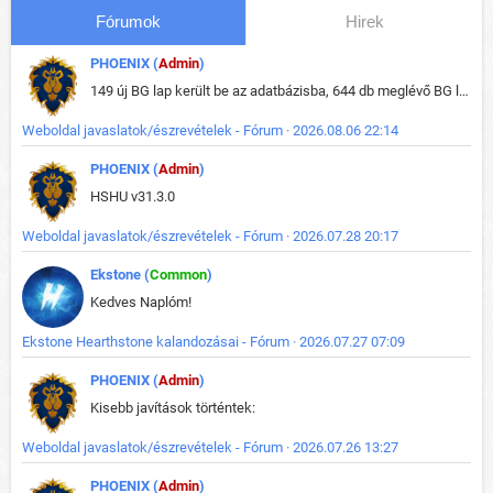
Fórumok
Hirek
PHOENIX (
Admin
)
149 új BG lap került be az adatbázisba, 644 db meglévő BG lap módosult, bekerültek az új képek a megváltozott lapokhoz is.
Weboldal javaslatok/észrevételek - Fórum · 2026.08.06 22:14
PHOENIX (
Admin
)
HSHU v31.3.0
Weboldal javaslatok/észrevételek - Fórum · 2026.07.28 20:17
Ekstone (
Common
)
Kedves Naplóm!
Ekstone Hearthstone kalandozásai - Fórum · 2026.07.27 07:09
PHOENIX (
Admin
)
Kisebb javítások történtek:
Weboldal javaslatok/észrevételek - Fórum · 2026.07.26 13:27
PHOENIX (
Admin
)