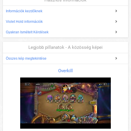
Hasznos információk
Információk kezdőknek
Violet Hold információk
Gyakran Ismételt Kérdések
Legjobb pillanatok - A közösség képei
Összes kép megtekintése
Overkill