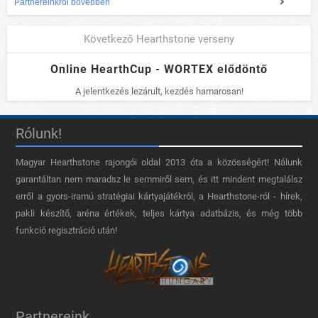
Partnereinkről bővebben
Következő Hearthstone verseny
Online HearthCup - WORTEX elődöntő
A jelentkezés lezárult, kezdés hamarosan!
Rólunk!
Magyar Hearthstone​ rajongói oldal 2013 óta a közösségért! Nálunk
garantáltan nem maradsz le semmiről sem, és itt mindent megtalálsz
erről a gyors-iramú stratégiai kártyajátékról, a Hearthstone-ról - hírek,
pakli készítő, aréna értékek, teljes kártya adatbázis, és még több
funkció regisztráció után!
Partnereink