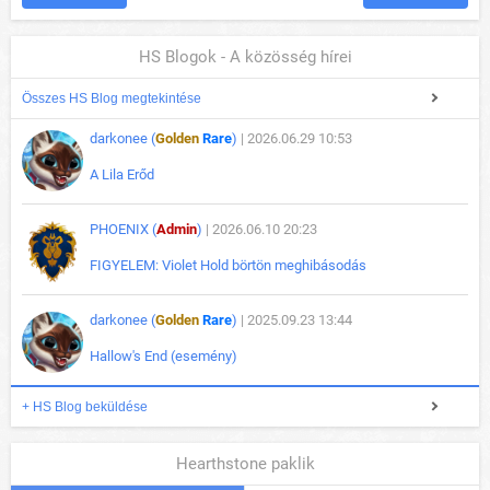
HS Blogok - A közösség hírei
Összes HS Blog megtekintése
darkonee (
Golden
Rare
)
| 2026.06.29 10:53
A Lila Erőd
PHOENIX (
Admin
)
| 2026.06.10 20:23
FIGYELEM: Violet Hold börtön meghibásodás
darkonee (
Golden
Rare
)
| 2025.09.23 13:44
Hallow's End (esemény)
+ HS Blog beküldése
Hearthstone paklik