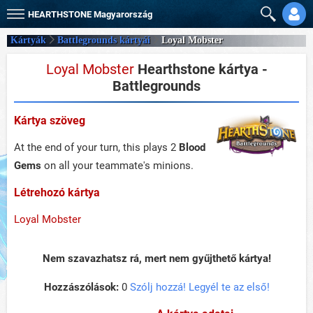
HEARTHSTONE
Magyarország
Kártyák
Battlegrounds kártyái
Loyal Mobster
Loyal Mobster
Hearthstone kártya -
Battlegrounds
Kártya szöveg
At the end of your turn, this plays 2
Blood
Gems
on all your teammate's minions.
Létrehozó kártya
Loyal Mobster
Nem szavazhatsz rá, mert nem gyűjthető kártya!
Hozzászólások:
0
Szólj hozzá! Legyél te az első!