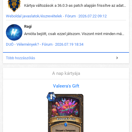
Kártya változások a 36.0.3-as patch alapján frissítve az adatbázisban (képek is cserélve).
Weboldal javaslatok/észrevételek - Fórum · 2026.07.22 09:12
Ragi
Amióta bejött, csak ezzel játszom. Viszont mint minden más - akár az alapjáték is, ez is baromira összetett lett. Néha már pár kör után is esélytelen az egész. Vagy irreállisan túltápol valaki, vagy lelép a partner, vagy csak hülye mint a segg. És amikor eljönne az én időm, na akkor jön el mindenki másé is. Engem jobban érdekelne, hogy ki milyen ratingen szokott játszani. Na ez lenne egy érdekes adat.
DUÓ - Vélemények? - Fórum · 2026.07.19 18:34
Több hozzászólás
A nap kártyája
Valeera's Gift