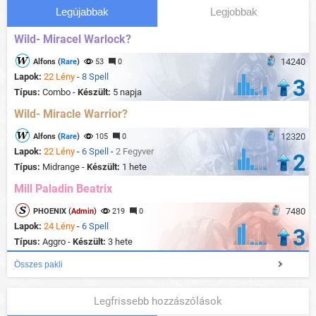
Legújabbak
Legjobbak
Wild- Miracel Warlock?
14240
Alfons (
Rare
)
53
0
Lapok:
22 Lény
-
8 Spell
3
Típus:
Combo -
Készült:
5 napja
Wild- Miracle Warrior?
12320
Alfons (
Rare
)
105
0
Lapok:
22 Lény
-
6 Spell
-
2 Fegyver
2
Típus:
Midrange -
Készült:
1 hete
Mill Paladin Beatrix
7480
PHOENIX (
Admin
)
219
0
Lapok:
24 Lény
-
6 Spell
3
Típus:
Aggro -
Készült:
3 hete
Összes pakli
Legfrissebb hozzászólások