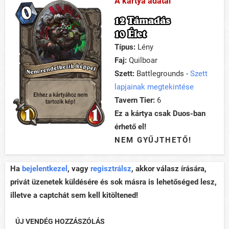
A kártya adatai
12 Támadás
10 Élet
Típus:
Lény
Faj:
Quilboar
Szett:
Battlegrounds -
Szett
lapjainak megtekintése
Tavern Tier:
6
Ez a kártya csak Duos-ban
érhető el!
NEM GYŰJTHETŐ!
Ha
bejelentkezel
, vagy
regisztrálsz
, akkor válasz írására,
privát üzenetek küldésére és sok másra is lehetőséged lesz,
illetve a captchát sem kell kitöltened!
ÚJ VENDÉG HOZZÁSZÓLÁS