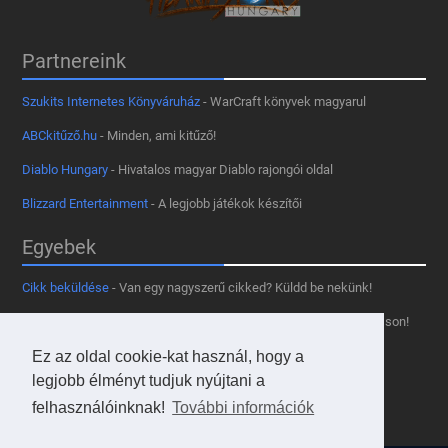
Partnereink
Szukits Internetes Könyváruház
- WarCraft könyvek magyarul
ABCkitűző.hu
- Minden, ami kitűző!
Diablo Hungary
- Hivatalos magyar Diablo rajongói oldal
Blizzard Entertainment
- A legjobb játékok készítői
Egyebek
Cikk beküldése
- Van egy nagyszerű cikked? Küldd be nekünk!
Támogass minket
- Tetszik az oldal? Segíts, hogy fennmaradhasson!
Ez az oldal cookie-kat használ, hogy a
Kapcsolat, médiaajánlat
- Lépj velünk kapcsolatba!
legjobb élményt tudjuk nyújtani a
Használd a tooltipünket
- A saját oldaladon is!
felhasználóinknak!
További információk
Adatvédelmi szabályzat
- A felhasználókért!