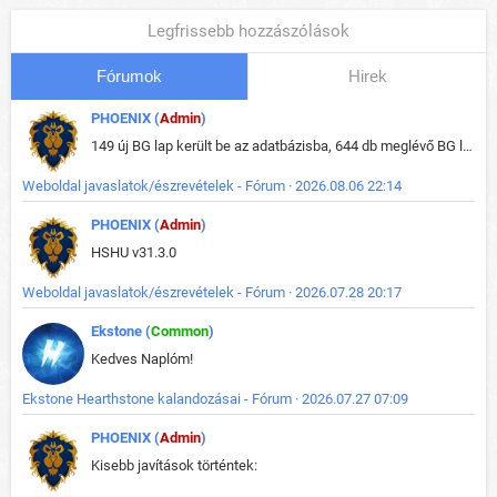
Legfrissebb hozzászólások
Fórumok
Hirek
PHOENIX (
Admin
)
149 új BG lap került be az adatbázisba, 644 db meglévő BG lap módosult, bekerültek az új képek a megváltozott lapokhoz is.
Weboldal javaslatok/észrevételek - Fórum · 2026.08.06 22:14
PHOENIX (
Admin
)
HSHU v31.3.0
Weboldal javaslatok/észrevételek - Fórum · 2026.07.28 20:17
Ekstone (
Common
)
Kedves Naplóm!
Ekstone Hearthstone kalandozásai - Fórum · 2026.07.27 07:09
PHOENIX (
Admin
)
Kisebb javítások történtek: