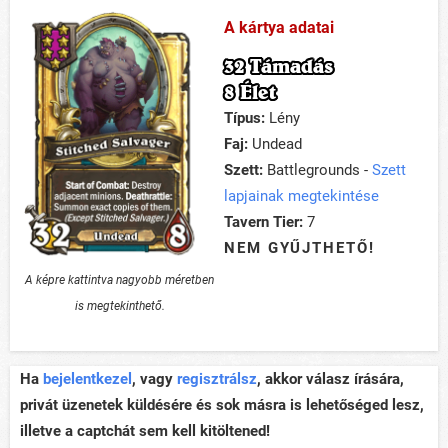
A kártya adatai
32 Támadás
8 Élet
Típus:
Lény
Faj:
Undead
Szett:
Battlegrounds -
Szett
lapjainak megtekintése
Tavern Tier:
7
NEM GYŰJTHETŐ!
A képre kattintva nagyobb méretben
is megtekinthető.
Ha
bejelentkezel
, vagy
regisztrálsz
, akkor válasz írására,
privát üzenetek küldésére és sok másra is lehetőséged lesz,
illetve a captchát sem kell kitöltened!