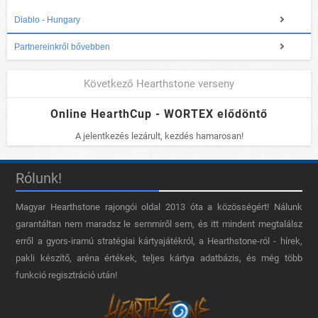
Diablo - Hungary
Partnereinkről bővebben
Következő Hearthstone verseny
Online HearthCup - WORTEX elődöntő
A jelentkezés lezárult, kezdés hamarosan!
Rólunk!
Magyar Hearthstone​ rajongói oldal 2013 óta a közösségért! Nálunk
garantáltan nem maradsz le semmiről sem, és itt mindent megtalálsz
erről a gyors-iramú stratégiai kártyajátékról, a Hearthstone-ról - hírek,
pakli készítő, aréna értékek, teljes kártya adatbázis, és még több
funkció regisztráció után!