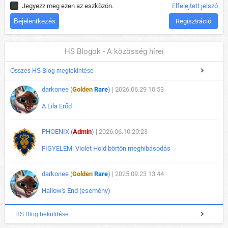
Jegyezz meg ezen az eszközön.
Elfelejtett jelszó
Regisztráció
HS Blogok - A közösség hírei
Összes HS Blog megtekintése
darkonee (
Golden
Rare
)
| 2026.06.29 10:53
A Lila Erőd
PHOENIX (
Admin
)
| 2026.06.10 20:23
FIGYELEM: Violet Hold börtön meghibásodás
darkonee (
Golden
Rare
)
| 2025.09.23 13:44
Hallow's End (esemény)
+ HS Blog beküldése