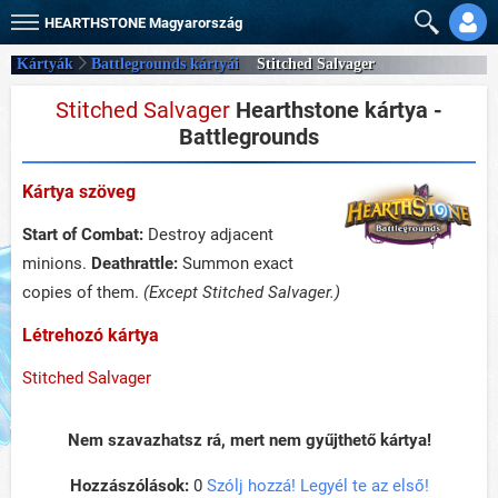
HEARTHSTONE
Magyarország
Kártyák
Battlegrounds kártyái
Stitched Salvager
Stitched Salvager
Hearthstone kártya -
Battlegrounds
Kártya szöveg
Start of Combat:
Destroy adjacent
minions.
Deathrattle:
Summon exact
copies of them.
(Except Stitched Salvager.)
Létrehozó kártya
Stitched Salvager
Nem szavazhatsz rá, mert nem gyűjthető kártya!
Hozzászólások:
0
Szólj hozzá! Legyél te az első!