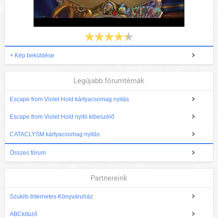
+ Kép beküldése
Legújabb fórumtémák
Escape from Violet Hold kártyacsomag nyitás
Escape from Violet Hold nyitó kibeszélő
CATACLYSM kártyacsomag nyitás
Összes fórum
Partnereink
Szukits Internetes Könyváruház
ABCkitüző