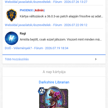
Weboldal javaslatok/észrevételek - Fórum · 2026.07.26 13:27
PHOENIX (
Admin
)
Kártya változások a 36.0.3-as patch alapján frissítve az adatbázisban (képek is cserélve).
Weboldal javaslatok/észrevételek - Fórum · 2026.07.22 09:12
Ragi
Amióta bejött, csak ezzel játszom. Viszont mint minden más - akár az alapjáték is, ez is baromira összetett lett. Néha már pár kör után is esélytelen az egész. Vagy irreállisan túltápol valaki, vagy lelép a partner, vagy csak hülye mint a segg. És amikor eljönne az én időm, na akkor jön el mindenki másé is. Engem jobban érdekelne, hogy ki milyen ratingen szokott játszani. Na ez lenne egy érdekes adat.
DUÓ - Vélemények? - Fórum · 2026.07.19 18:34
Több hozzászólás
A nap kártyája
Darkshire Librarian