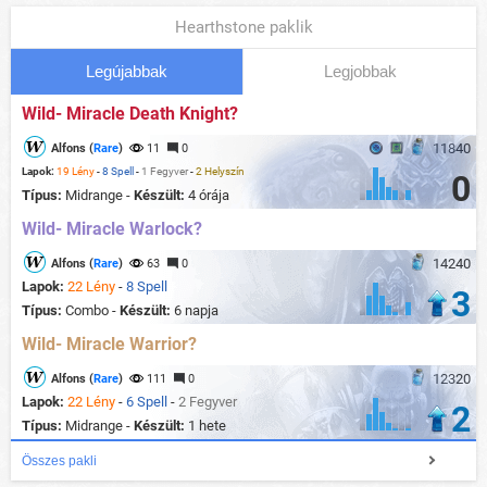
Hearthstone paklik
Legújabbak
Legjobbak
Wild- Miracle Death Knight?
11840
Alfons (
Rare
)
11
0
Lapok:
19 Lény
-
8 Spell
-
1 Fegyver
-
2 Helyszín
0
Típus:
Midrange -
Készült:
4 órája
Wild- Miracle Warlock?
14240
Alfons (
Rare
)
63
0
Lapok:
22 Lény
-
8 Spell
3
Típus:
Combo -
Készült:
6 napja
Wild- Miracle Warrior?
12320
Alfons (
Rare
)
111
0
Lapok:
22 Lény
-
6 Spell
-
2 Fegyver
2
Típus:
Midrange -
Készült:
1 hete
Összes pakli