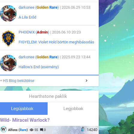
darkonee (
Golden
Rare
)
| 2026.06.29 10:53
A Lila Erőd
PHOENIX (
Admin
)
| 2026.06.10 20:23
FIGYELEM: Violet Hold börtön meghibásodás
darkonee (
Golden
Rare
)
| 2025.09.23 13:44
Hallow's End (esemény)
+ HS Blog beküldése
Hearthstone paklik
Legújabbak
Legjobbak
Wild- Miracel Warlock?
14240
Alfons (
Rare
)
55
0