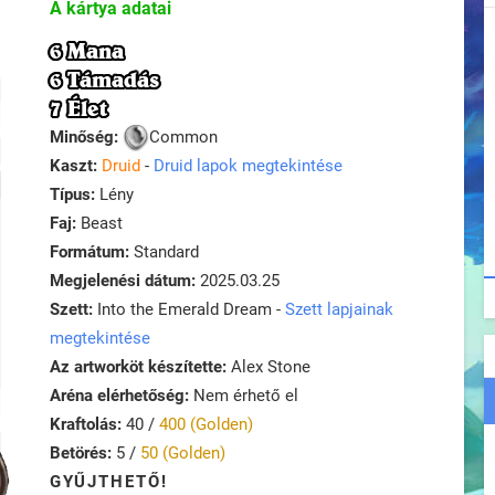
A kártya adatai
6 Mana
6 Támadás
7 Élet
Minőség:
Common
Kaszt:
Druid
-
Druid lapok megtekintése
Típus:
Lény
Faj:
Beast
Formátum:
Standard
Megjelenési dátum:
2025.03.25
Szett:
Into the Emerald Dream -
Szett lapjainak
megtekintése
Az artworköt készítette:
Alex Stone
Aréna elérhetőség:
Nem érhető el
Kraftolás:
40 /
400 (Golden)
Betörés:
5 /
50 (Golden)
GYŰJTHETŐ!