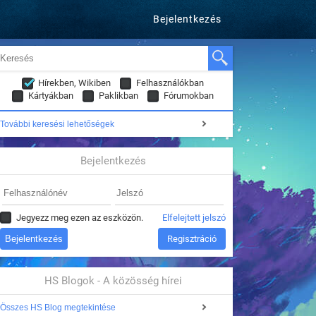
Bejelentkezés
Hírekben, Wikiben
Felhasználókban
Kártyákban
Paklikban
Fórumokban
További keresési lehetőségek
Bejelentkezés
Jegyezz meg ezen az eszközön.
Elfelejtett jelszó
Regisztráció
HS Blogok - A közösség hírei
Összes HS Blog megtekintése