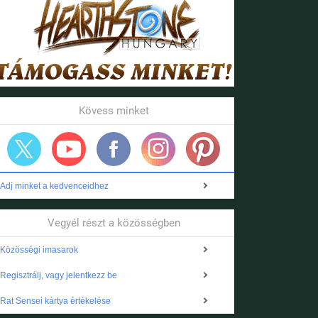
Kövess minket
Adj minket a kedvenceidhez
Vegyél részt a közösségben
Közösségi imasarok
Regisztrálj, vagy jelentkezz be
Rat Sensei kártya értékelése