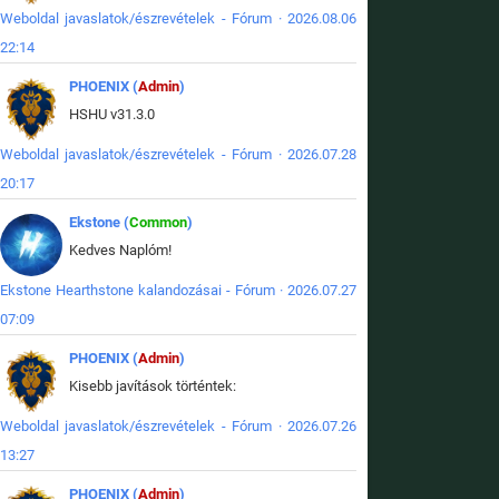
Weboldal javaslatok/észrevételek - Fórum · 2026.08.06
22:14
PHOENIX (
Admin
)
HSHU v31.3.0
Weboldal javaslatok/észrevételek - Fórum · 2026.07.28
20:17
Ekstone (
Common
)
Kedves Naplóm!
Ekstone Hearthstone kalandozásai - Fórum · 2026.07.27
07:09
PHOENIX (
Admin
)
Kisebb javítások történtek:
Weboldal javaslatok/észrevételek - Fórum · 2026.07.26
13:27
PHOENIX (
Admin
)