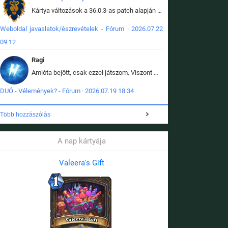
Kártya változások a 36.0.3-as patch alapján frissítve az adatbázisban (képek is cserélve).
Weboldal javaslatok/észrevételek - Fórum · 2026.07.22
09:12
Ragi
Amióta bejött, csak ezzel játszom. Viszont mint minden más - akár az alapjáték is, ez is baromira összetett lett. Néha már pár kör után is esélytelen az egész. Vagy irreállisan túltápol valaki, vagy lelép a partner, vagy csak hülye mint a segg. És amikor eljönne az én időm, na akkor jön el mindenki másé is. Engem jobban érdekelne, hogy ki milyen ratingen szokott játszani. Na ez lenne egy érdekes adat.
DUÓ - Vélemények? - Fórum · 2026.07.19 18:34
Több hozzászólás
A nap kártyája
Valeera's Gift