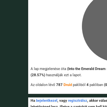
A lap megjelenése óta
(Into the Emerald Dream
(28.57%)
használják ezt a lapot.
Az oldalon lévő
787
Druid
pakliból
4
pakliban
(
Ha
bejelentkezel
, vagy
regisztrálsz
, akkor vála
lehetőséged lesz, illetve a captchát sem kell kit