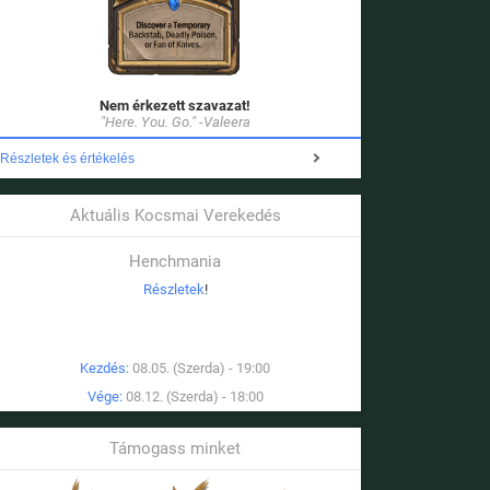
Nem érkezett szavazat!
"Here. You. Go." -Valeera
Részletek és értékelés
Aktuális Kocsmai Verekedés
Henchmania
Részletek
!
Kezdés:
08.05. (Szerda) - 19:00
Vége:
08.12. (Szerda) - 18:00
Támogass minket