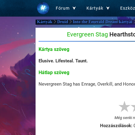
Fórum
Kártyák
Eszkö
Kártyák
Druid
Into the Emerald Dream kártyái
Evergreen Stag
Hearthsto
Kártya szöveg
Elusive.
Lifesteal.
Taunt.
Hátlap szöveg
Nevergreen Stag has Enrage, Overkill, and Honora
Még senki ne
Hozzászólások: