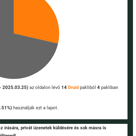
 - 2025.03.25)
az oldalon lévő
14
Druid
pakliból
4
pakliban
0.51%)
használják ezt a lapot.
sz írására, privát üzenetek küldésére és sok másra is
öltened!