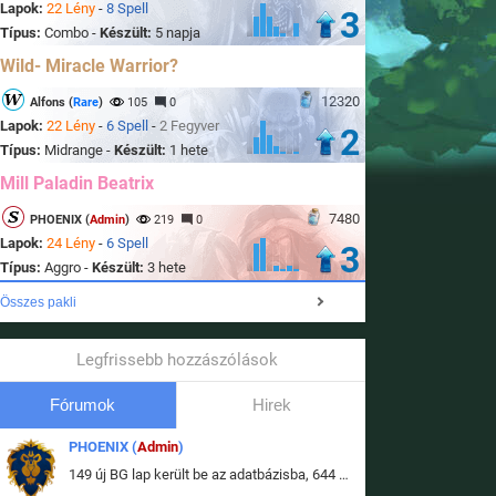
Lapok:
22 Lény
-
8 Spell
3
Típus:
Combo -
Készült:
5 napja
Wild- Miracle Warrior?
12320
Alfons (
Rare
)
105
0
Lapok:
22 Lény
-
6 Spell
-
2 Fegyver
2
Típus:
Midrange -
Készült:
1 hete
Mill Paladin Beatrix
7480
PHOENIX (
Admin
)
219
0
Lapok:
24 Lény
-
6 Spell
3
Típus:
Aggro -
Készült:
3 hete
Összes pakli
Legfrissebb hozzászólások
Fórumok
Hirek
PHOENIX (
Admin
)
149 új BG lap került be az adatbázisba, 644 db meglévő BG lap módosult, bekerültek az új képek a megváltozott lapokhoz is.