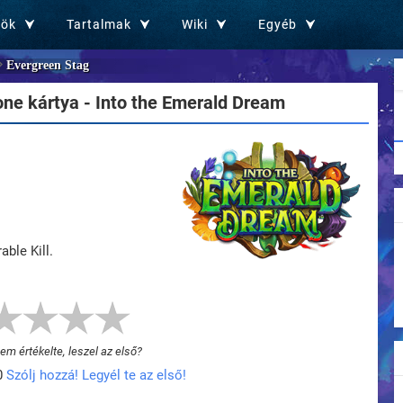
zök
Tartalmak
Wiki
Egyéb
Evergreen Stag
ne kártya - Into the Emerald Dream
ble Kill.
m értékelte, leszel az első?
0
Szólj hozzá! Legyél te az első!