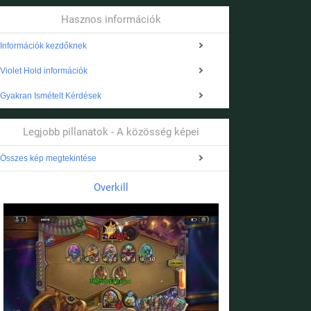
Hasznos információk
Információk kezdőknek
Violet Hold információk
Gyakran Ismételt Kérdések
Legjobb pillanatok - A közösség képei
Összes kép megtekintése
Overkill