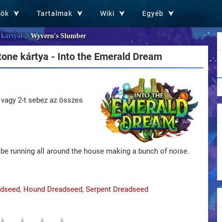
zök
Tartalmak
Wiki
Egyéb
 kártyái
Wyvern's Slumber
one kártya - Into the Emerald Dream
 vagy 2-t sebez az összes
ll be running all around the house making a bunch of noise.
adseed
,
Hound Dreadseed
,
Serpent Dreadseed