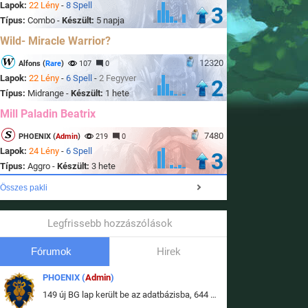
Lapok:
22 Lény
-
8 Spell
3
Típus:
Combo -
Készült:
5 napja
Wild- Miracle Warrior?
12320
Alfons (
Rare
)
107
0
Lapok:
22 Lény
-
6 Spell
-
2 Fegyver
2
Típus:
Midrange -
Készült:
1 hete
Mill Paladin Beatrix
7480
PHOENIX (
Admin
)
219
0
Lapok:
24 Lény
-
6 Spell
3
Típus:
Aggro -
Készült:
3 hete
Összes pakli
Legfrissebb hozzászólások
Fórumok
Hirek
PHOENIX (
Admin
)
149 új BG lap került be az adatbázisba, 644 db meglévő BG lap módosult, bekerültek az új képek a megváltozott lapokhoz is.