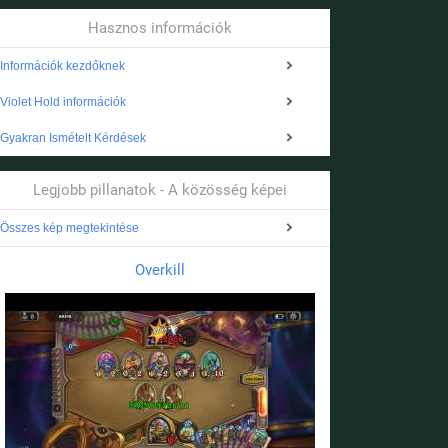
Hasznos információk
Információk kezdőknek
Violet Hold információk
Gyakran Ismételt Kérdések
Legjobb pillanatok - A közösség képei
Összes kép megtekintése
Overkill