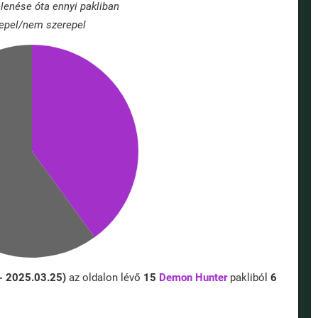
lenése óta ennyi pakliban
epel/nem szerepel
 - 2025.03.25)
az oldalon lévő
15
Demon Hunter
pakliból
6