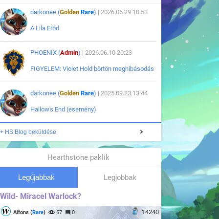
darkonee (
Golden
Rare
)
| 2026.06.29 10:53
A Lila Erőd
PHOENIX (
Admin
)
| 2026.06.10 20:23
FIGYELEM: Violet Hold börtön meghibásodás
darkonee (
Golden
Rare
)
| 2025.09.23 13:44
Hallow's End (esemény)
+ HS Blog beküldése
Hearthstone paklik
Legújabbak
Legjobbak
Wild- Miracel Warlock?
14240
Alfons (
Rare
)
57
0