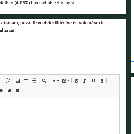
kliban
(4.05%)
használják ezt a lapot.
sz írására, privát üzenetek küldésére és sok másra is
öltened!