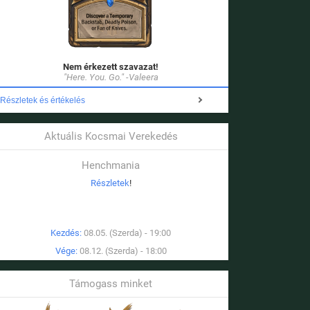
Nem érkezett szavazat!
"Here. You. Go." -Valeera
Részletek és értékelés
Aktuális Kocsmai Verekedés
Henchmania
Részletek
!
Kezdés:
08.05. (Szerda) - 19:00
Vége:
08.12. (Szerda) - 18:00
Támogass minket