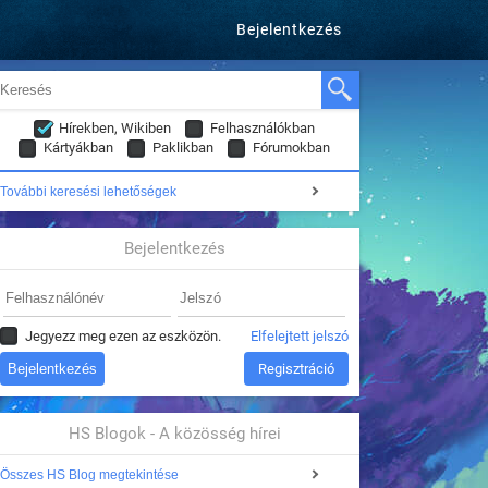
Bejelentkezés
Hírekben, Wikiben
Felhasználókban
Kártyákban
Paklikban
Fórumokban
További keresési lehetőségek
Bejelentkezés
Jegyezz meg ezen az eszközön.
Elfelejtett jelszó
Regisztráció
HS Blogok - A közösség hírei
Összes HS Blog megtekintése