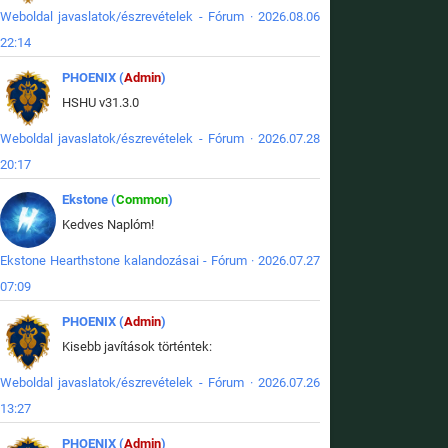
Weboldal javaslatok/észrevételek - Fórum · 2026.08.06
22:14
PHOENIX (
Admin
)
HSHU v31.3.0
Weboldal javaslatok/észrevételek - Fórum · 2026.07.28
20:17
Ekstone (
Common
)
Kedves Naplóm!
Ekstone Hearthstone kalandozásai - Fórum · 2026.07.27
07:09
PHOENIX (
Admin
)
Kisebb javítások történtek:
Weboldal javaslatok/észrevételek - Fórum · 2026.07.26
13:27
PHOENIX (
Admin
)