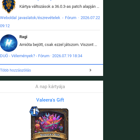
Kártya változások a 36.0.3-as patch alapján frissítve az adatbázisban (képek is cserélve).
Weboldal javaslatok/észrevételek - Fórum · 2026.07.22
09:12
Ragi
Amióta bejött, csak ezzel játszom. Viszont mint minden más - akár az alapjáték is, ez is baromira összetett lett. Néha már pár kör után is esélytelen az egész. Vagy irreállisan túltápol valaki, vagy lelép a partner, vagy csak hülye mint a segg. És amikor eljönne az én időm, na akkor jön el mindenki másé is. Engem jobban érdekelne, hogy ki milyen ratingen szokott játszani. Na ez lenne egy érdekes adat.
DUÓ - Vélemények? - Fórum · 2026.07.19 18:34
Több hozzászólás
A nap kártyája
Valeera's Gift