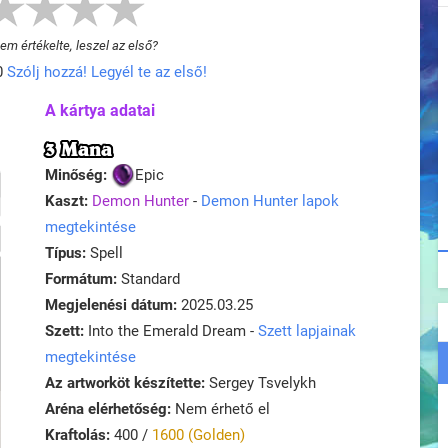
m értékelte, leszel az első?
0
Szólj hozzá! Legyél te az első!
A kártya adatai
3 Mana
Minőség:
Epic
Kaszt:
Demon Hunter
-
Demon Hunter lapok
megtekintése
Típus:
Spell
Formátum:
Standard
Megjelenési dátum:
2025.03.25
Szett:
Into the Emerald Dream -
Szett lapjainak
megtekintése
Az artworköt készítette:
Sergey Tsvelykh
Aréna elérhetőség:
Nem érhető el
Kraftolás:
400 /
1600 (Golden)