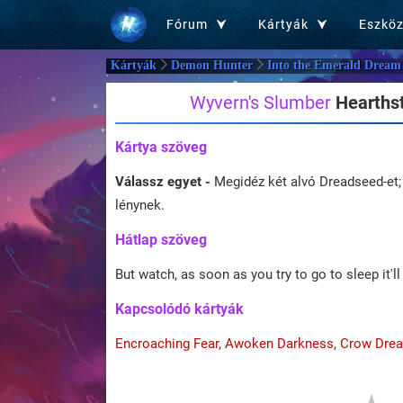
Fórum
Kártyák
Eszkö
Kártyák
Demon Hunter
Into the Emerald Dream
Wyvern's Slumber
Hearthst
Kártya szöveg
Válassz egyet -
Megidéz két alvó Dreadseed-et;
lénynek.
Hátlap szöveg
But watch, as soon as you try to go to sleep it'
Kapcsolódó kártyák
Encroaching Fear
,
Awoken Darkness
,
Crow Dre