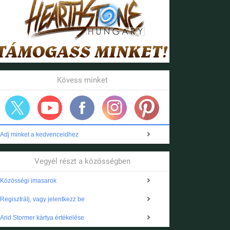
Kövess minket
Adj minket a kedvenceidhez
Vegyél részt a közösségben
Közösségi imasarok
Regisztrálj, vagy jelentkezz be
Arid Stormer kártya értékelése