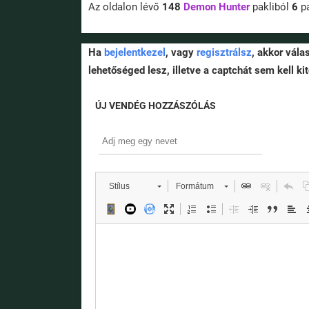
Az oldalon lévő
148
Demon Hunter
pakliból
6
pa
Ha
bejelentkezel
, vagy
regisztrálsz
, akkor vála
lehetőséged lesz, illetve a captchát sem kell kit
ÚJ VENDÉG HOZZÁSZÓLÁS
Stílus
Formátum