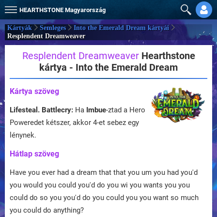
HEARTHSTONE
Magyarország
Kártyák
Semleges
Into the Emerald Dream kártyái
Resplendent Dreamweaver
Resplendent Dreamweaver
Hearthstone
kártya - Into the Emerald Dream
Kártya szöveg
Lifesteal.
Battlecry:
Ha
Imbue
-ztad a Hero
Poweredet kétszer, akkor 4-et sebez egy
lénynek.
Hátlap szöveg
Have you ever had a dream that that you um you had you'd
you would you could you'd do you wi you wants you you
could do so you you'd do you could you you want so much
you could do anything?