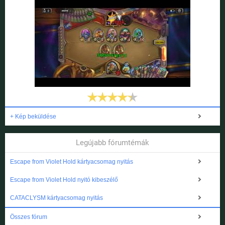
+ Kép beküldése
Legújabb fórumtémák
Escape from Violet Hold kártyacsomag nyitás
Escape from Violet Hold nyitó kibeszélő
CATACLYSM kártyacsomag nyitás
Összes fórum