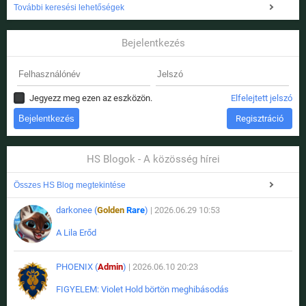
További keresési lehetőségek
Bejelentkezés
Jegyezz meg ezen az eszközön.
Elfelejtett jelszó
Regisztráció
HS Blogok - A közösség hírei
Összes HS Blog megtekintése
darkonee (
Golden
Rare
)
| 2026.06.29 10:53
A Lila Erőd
PHOENIX (
Admin
)
| 2026.06.10 20:23
FIGYELEM: Violet Hold börtön meghibásodás