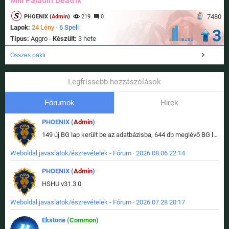
Mill Paladin Beatrix
7480
PHOENIX (
Admin
)
219
0
Lapok:
24 Lény
-
6 Spell
3
Típus:
Aggro -
Készült:
3 hete
Összes pakli
Legfrissebb hozzászólások
Fórumok
Hirek
PHOENIX (
Admin
)
149 új BG lap került be az adatbázisba, 644 db meglévő BG lap módosult, bekerültek az új képek a megváltozott lapokhoz is.
Weboldal javaslatok/észrevételek - Fórum · 2026.08.06 22:14
PHOENIX (
Admin
)
HSHU v31.3.0
Weboldal javaslatok/észrevételek - Fórum · 2026.07.28 20:17
Ekstone (
Common
)