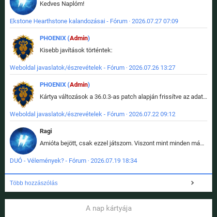
Kedves Naplóm!
Ekstone Hearthstone kalandozásai - Fórum · 2026.07.27 07:09
PHOENIX (
Admin
)
Kisebb javítások történtek:
Weboldal javaslatok/észrevételek - Fórum · 2026.07.26 13:27
PHOENIX (
Admin
)
Kártya változások a 36.0.3-as patch alapján frissítve az adatbázisban (képek is cserélve).
Weboldal javaslatok/észrevételek - Fórum · 2026.07.22 09:12
Ragi
Amióta bejött, csak ezzel játszom. Viszont mint minden más - akár az alapjáték is, ez is baromira összetett lett. Néha már pár kör után is esélytelen az egész. Vagy irreállisan túltápol valaki, vagy lelép a partner, vagy csak hülye mint a segg. És amikor eljönne az én időm, na akkor jön el mindenki másé is. Engem jobban érdekelne, hogy ki milyen ratingen szokott játszani. Na ez lenne egy érdekes adat.
DUÓ - Vélemények? - Fórum · 2026.07.19 18:34
Több hozzászólás
A nap kártyája