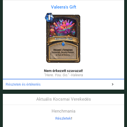
Valeera's Gift
Nem érkezett szavazat!
"Here. You. Go." -Valeera
Részletek és értékelés
Aktuális Kocsmai Verekedés
Henchmania
Részletek
!