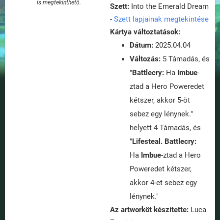
is megtekinthető.
Szett:
Into the Emerald Dream
-
Szett lapjainak megtekintése
Kártya változtatások:
Dátum:
2025.04.04
Változás:
5 Támadás, és
"
Battlecry:
Ha
Imbue
-
ztad a Hero Poweredet
kétszer, akkor 5-öt
sebez egy lénynek."
helyett 4 Támadás, és
"
Lifesteal.
Battlecry:
Ha
Imbue
-ztad a Hero
Poweredet kétszer,
akkor 4-et sebez egy
lénynek."
Az artworköt készítette:
Luca