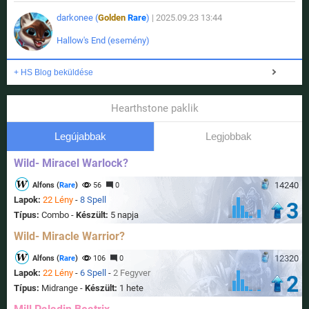
darkonee (
Golden
Rare
)
| 2025.09.23 13:44
Hallow's End (esemény)
+ HS Blog beküldése
Hearthstone paklik
Legújabbak
Legjobbak
Wild- Miracel Warlock?
14240
Alfons (
Rare
)
56
0
Lapok:
22 Lény
-
8 Spell
3
Típus:
Combo -
Készült:
5 napja
Wild- Miracle Warrior?
12320
Alfons (
Rare
)
106
0
Lapok:
22 Lény
-
6 Spell
-
2 Fegyver
2
Típus:
Midrange -
Készült:
1 hete