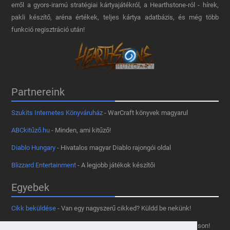
erről a gyors-iramú stratégiai kártyajátékról, a Hearthstone-ról - hírek,
pakli készítő, aréna értékek, teljes kártya adatbázis, és még több
funkció regisztráció után!
Partnereink
Szukits Internetes Könyváruház
- WarCraft könyvek magyarul
ABCkitűző.hu
- Minden, ami kitűző!
Diablo Hungary
- Hivatalos magyar Diablo rajongói oldal
Blizzard Entertainment
- A legjobb játékok készítői
Egyebek
Cikk beküldése
- Van egy nagyszerű cikked? Küldd be nekünk!
Támogass minket
- Tetszik az oldal? Segíts, hogy fennmaradhasson!