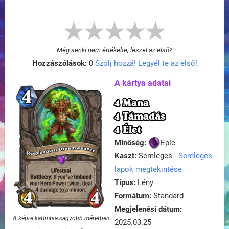
Még senki nem értékelte, leszel az első?
Hozzászólások:
0
Szólj hozzá! Legyél te az első!
A kártya adatai
4 Mana
4 Támadás
4 Élet
Minőség:
Epic
Kaszt:
Semleges -
Semleges
lapok megtekintése
Típus:
Lény
Formátum:
Standard
Megjelenési dátum:
A képre kattintva nagyobb méretben
2025.03.25