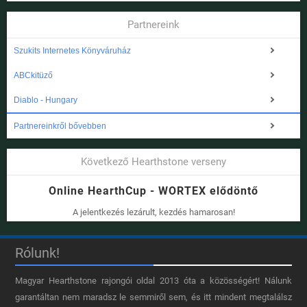
Partnereink
Szukits Internetes Könyváruház
ABCkitüző
Diablo - Hungary
Partnereinkről bővebben
Következő Hearthstone verseny
Online HearthCup - WORTEX elődöntő
A jelentkezés lezárult, kezdés hamarosan!
Rólunk!
Magyar Hearthstone​ rajongói oldal 2013 óta a közösségért! Nálunk
garantáltan nem maradsz le semmiről sem, és itt mindent megtalálsz