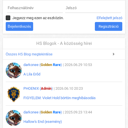
Jegyezz meg ezen az eszközön.
Elfelejtett jelszó
Regisztráció
HS Blogok - A közösség hírei
Összes HS Blog megtekintése
darkonee (
Golden
Rare
)
| 2026.06.29 10:53
A Lila Erőd
PHOENIX (
Admin
)
| 2026.06.10 20:23
FIGYELEM: Violet Hold börtön meghibásodás
darkonee (
Golden
Rare
)
| 2025.09.23 13:44
Hallow's End (esemény)