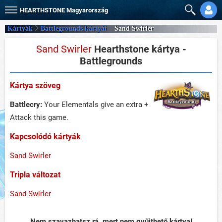
HEARTHSTONE
Magyarország
Kártyák
Battlegrounds kártyái
Sand Swirler
Sand Swirler
Hearthstone kártya -
Battlegrounds
Kártya szöveg
Battlecry:
Your Elementals give an extra +
Attack this game.
Kapcsolódó kártyák
Sand Swirler
Tripla változat
Sand Swirler
Nem szavazhatsz rá, mert nem gyűjthető kártya!