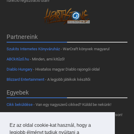
funkció regisztráció után!
Partnereink
Szukits Internetes Könyváruház
- WarCraft könyvek magyarul
ABCkitűző.hu
- Minden, ami kitűző!
Diablo Hungary
- Hivatalos magyar Diablo rajongói oldal
Blizzard Entertainment
- A legjobb játékok készítői
Egyebek
Cikk beküldése
- Van egy nagyszerű cikked? Küldd be nekünk!
Támogass minket
- Tetszik az oldal? Segíts, hogy fennmaradhasson!
Ez az oldal cookie-kat használ, hogy a
Kapcsolat, médiaajánlat
- Lépj velünk kapcsolatba!
legjobb élményt tudjuk nyújtani a