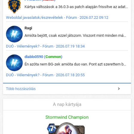
Kártya változások a 36.0.3-as patch alapján frissítve az adatbázisban (képek is cserélve).
Weboldal javaslatok/észrevételek - Fórum · 2026.07.22 09:12
Ragi
Amióta bejött, csak ezzel játszom. Viszont mint minden más - akár az alapjáték is, ez is baromira összetett lett. Néha már pár kör után is esélytelen az egész. Vagy irreállisan túltápol valaki, vagy lelép a partner, vagy csak hülye mint a segg. És amikor eljönne az én időm, na akkor jön el mindenki másé is. Engem jobban érdekelne, hogy ki milyen ratingen szokott játszani. Na ez lenne egy érdekes adat.
DUÓ - Vélemények? - Fórum · 2026.07.19 18:34
diablo0590 (
Common
)
Én azóta nem BG-zek amióta duo van. Pont azt szerettem benne, hogy rajtam múlik mi történik, nem pedig a társamon. Kérem vissza a régi BG-t :D
DUÓ - Vélemények? - Fórum · 2026.07.18 20:55
Több hozzászólás
A nap kártyája
Stormwind Champion