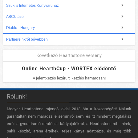
Szukits Internetes Könyváruház
ABCkitüző
Diablo - Hungary
Partnereinkről bővebben
Következő Hearthstone verseny
Online HearthCup - WORTEX elődöntő
A jelentkezés lezárult, kezdés hamarosan!
Rólunk!
Magyar Hearthstone​ rajongói oldal 2013 óta a közösségért! Nálunk
garantáltan nem maradsz le semmiről sem, és itt mindent megtalálsz
erről a gyors-iramú stratégiai kártyajátékról, a Hearthstone-ról - hírek,
pakli készítő, aréna értékek, teljes kártya adatbázis, és még több