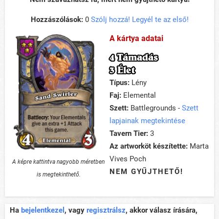
Hozzászólások:
0
Szólj hozzá! Legyél te az első!
A kártya adatai
4 Támadás
3 Élet
Típus:
Lény
Faj:
Elemental
Szett:
Battlegrounds -
Szett
lapjainak megtekintése
Tavern Tier:
3
Az artworköt készítette:
Marta
Vives Poch
A képre kattintva nagyobb méretben
NEM GYŰJTHETŐ!
is megtekinthető.
Ha
bejelentkezel
, vagy
regisztrálsz
, akkor válasz írására,