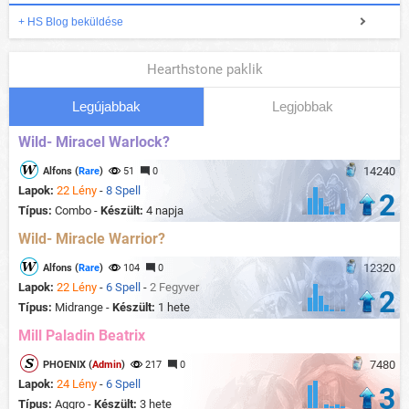
+ HS Blog beküldése
Hearthstone paklik
Legújabbak
Legjobbak
Wild- Miracel Warlock?
14240
Alfons (
Rare
)
51
0
Lapok:
22 Lény
-
8 Spell
2
Típus:
Combo -
Készült:
4 napja
Wild- Miracle Warrior?
12320
Alfons (
Rare
)
104
0
Lapok:
22 Lény
-
6 Spell
-
2 Fegyver
2
Típus:
Midrange -
Készült:
1 hete
Mill Paladin Beatrix
7480
PHOENIX (
Admin
)
217
0
Lapok:
24 Lény
-
6 Spell
3
Típus:
Aggro -
Készült:
3 hete