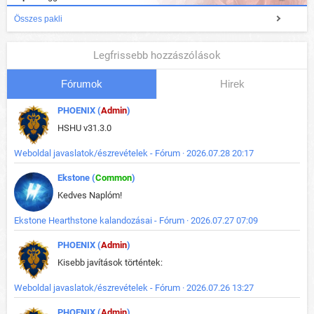
Összes pakli
Legfrissebb hozzászólások
Fórumok
Hirek
PHOENIX (
Admin
)
HSHU v31.3.0
Weboldal javaslatok/észrevételek - Fórum · 2026.07.28 20:17
Ekstone (
Common
)
Kedves Naplóm!
Ekstone Hearthstone kalandozásai - Fórum · 2026.07.27 07:09
PHOENIX (
Admin
)
Kisebb javítások történtek:
Weboldal javaslatok/észrevételek - Fórum · 2026.07.26 13:27
PHOENIX (
Admin
)