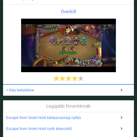
Overkill
+ Kép beküldése
Legújabb fórumtémák
Escape from Violet Hold kártyacsomag nyitás
Escape from Violet Hold nyitó kibeszélő