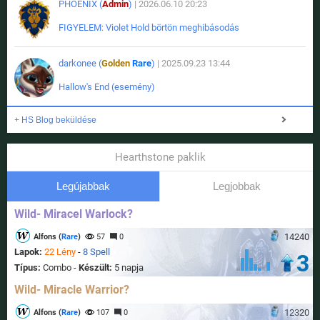
PHOENIX (
Admin
)
| 2026.06.10 20:23
FIGYELEM: Violet Hold börtön meghibásodás
darkonee (
Golden
Rare
)
| 2025.09.23 13:44
Hallow's End (esemény)
+ HS Blog beküldése
Hearthstone paklik
Legújabbak
Legjobbak
Wild- Miracel Warlock?
14240
Alfons (
Rare
)
57
0
Lapok:
22 Lény
-
8 Spell
3
Típus:
Combo -
Készült:
5 napja
Wild- Miracle Warrior?
12320
Alfons (
Rare
)
107
0