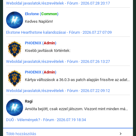
Weboldal javaslatok/észrevételek - Fórum · 2026.07.28 20:17
Ekstone (
Common
)
Kedves Naplóm!
Ekstone Hearthstone kalandozásai - Fórum · 2026.07.27 07:09
PHOENIX (
Admin
)
Kisebb javítások történtek:
Weboldal javaslatok/észrevételek - Fórum · 2026.07.26 13:27
PHOENIX (
Admin
)
Kártya változások a 36.0.3-as patch alapján frissítve az adatbázisban (képek is cserélve).
Weboldal javaslatok/észrevételek - Fórum · 2026.07.22 09:12
Ragi
Amióta bejött, csak ezzel játszom. Viszont mint minden más - akár az alapjáték is, ez is baromira összetett lett. Néha már pár kör után is esélytelen az egész. Vagy irreállisan túltápol valaki, vagy lelép a partner, vagy csak hülye mint a segg. És amikor eljönne az én időm, na akkor jön el mindenki másé is. Engem jobban érdekelne, hogy ki milyen ratingen szokott játszani. Na ez lenne egy érdekes adat.
DUÓ - Vélemények? - Fórum · 2026.07.19 18:34
Több hozzászólás