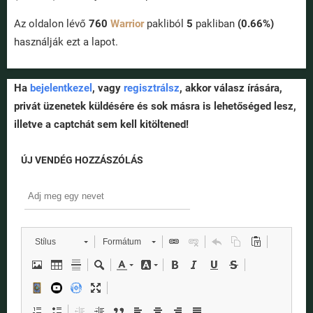
Az oldalon lévő
760
Warrior
pakliból
5
pakliban
(0.66%)
használják ezt a lapot.
Ha
bejelentkezel
, vagy
regisztrálsz
, akkor válasz írására,
privát üzenetek küldésére és sok másra is lehetőséged lesz,
illetve a captchát sem kell kitöltened!
ÚJ VENDÉG HOZZÁSZÓLÁS
Stílus
Formátum