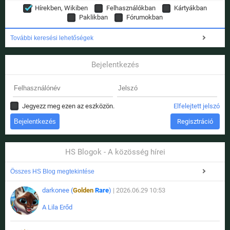
Hírekben, Wikiben
Felhasználókban
Kártyákban
Paklikban
Fórumokban
További keresési lehetőségek
Bejelentkezés
Jegyezz meg ezen az eszközön.
Elfelejtett jelszó
Regisztráció
HS Blogok - A közösség hírei
Összes HS Blog megtekintése
darkonee (
Golden
Rare
)
| 2026.06.29 10:53
A Lila Erőd