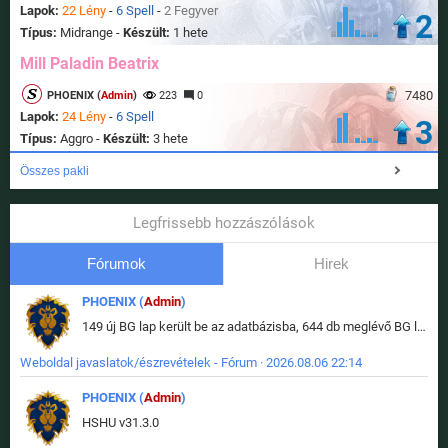
Lapok:
22 Lény
-
6 Spell
-
2 Fegyver
2
Típus:
Midrange -
Készült:
1 hete
Mill Paladin Beatrix
7480
PHOENIX (
Admin
)
223
0
Lapok:
24 Lény
-
6 Spell
3
Típus:
Aggro -
Készült:
3 hete
Összes pakli
Legfrissebb hozzászólások
Fórumok
Hirek
PHOENIX (
Admin
)
149 új BG lap került be az adatbázisba, 644 db meglévő BG lap módosult, bekerültek az új képek a megváltozott lapokhoz is.
Weboldal javaslatok/észrevételek - Fórum · 2026.08.06 22:14
PHOENIX (
Admin
)
HSHU v31.3.0