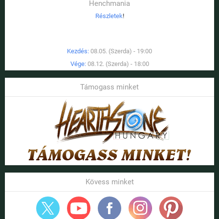
Henchmania
Részletek
!
Kezdés:
08.05. (Szerda) - 19:00
Vége:
08.12. (Szerda) - 18:00
Támogass minket
Kövess minket