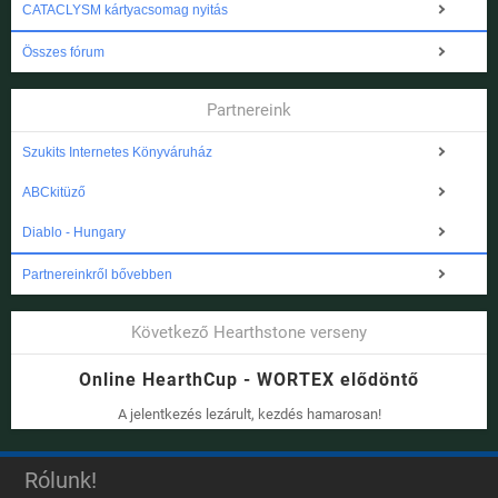
CATACLYSM kártyacsomag nyitás
Összes fórum
Partnereink
Szukits Internetes Könyváruház
ABCkitüző
Diablo - Hungary
Partnereinkről bővebben
Következő Hearthstone verseny
Online HearthCup - WORTEX elődöntő
A jelentkezés lezárult, kezdés hamarosan!
Rólunk!