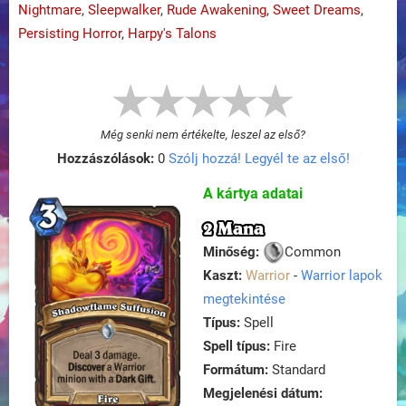
Nightmare
,
Sleepwalker
,
Rude Awakening
,
Sweet Dreams
,
Persisting Horror
,
Harpy's Talons
Még senki nem értékelte, leszel az első?
Hozzászólások:
0
Szólj hozzá! Legyél te az első!
A kártya adatai
2 Mana
Minőség:
Common
Kaszt:
Warrior
-
Warrior lapok
megtekintése
Típus:
Spell
Spell típus:
Fire
Formátum:
Standard
Megjelenési dátum: