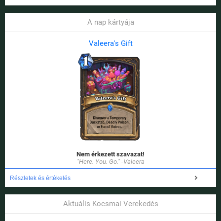
A nap kártyája
Valeera's Gift
Nem érkezett szavazat!
"Here. You. Go." -Valeera
Részletek és értékelés
Aktuális Kocsmai Verekedés