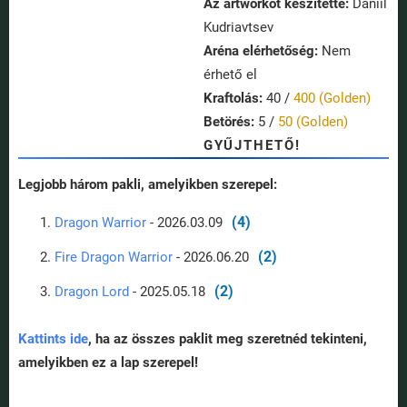
Az artworköt készítette:
Daniil
Kudriavtsev
Aréna elérhetőség:
Nem
érhető el
Kraftolás:
40 /
400 (Golden)
Betörés:
5 /
50 (Golden)
GYŰJTHETŐ!
Legjobb három pakli, amelyikben szerepel:
(4)
Dragon Warrior
- 2026.03.09
(2)
Fire Dragon Warrior
- 2026.06.20
(2)
Dragon Lord
- 2025.05.18
Kattints ide
, ha az összes paklit meg szeretnéd tekinteni,
amelyikben ez a lap szerepel!