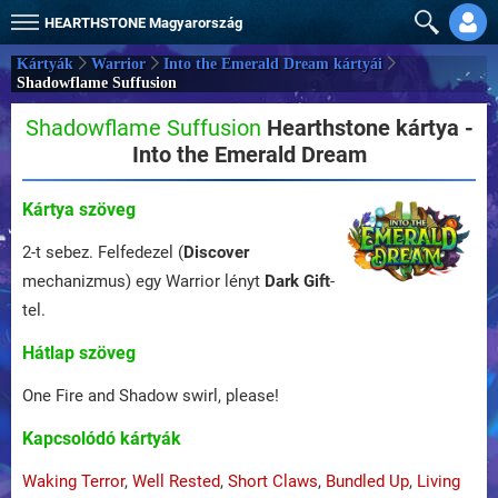
HEARTHSTONE
Magyarország
Kártyák
Warrior
Into the Emerald Dream kártyái
Shadowflame Suffusion
Shadowflame Suffusion
Hearthstone kártya -
Into the Emerald Dream
Kártya szöveg
2-t sebez. Felfedezel (
Discover
mechanizmus) egy Warrior lényt
Dark Gift
-
tel.
Hátlap szöveg
One Fire and Shadow swirl, please!
Kapcsolódó kártyák
Waking Terror
,
Well Rested
,
Short Claws
,
Bundled Up
,
Living