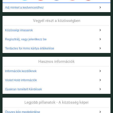
Adj minket a kedvenceidhez
Vegyél részt a közösségben
Közösségi imasarok
Regisztrálj, vagy jelentkezz be
Tentacles for Arms kártya értékelése
Hasznos információk
Információk kezdőknek
Violet Hold információk
Gyakran Ismételt Kérdések
Legjobb pillanatok - A közösség képei
Összes kép megtekintése