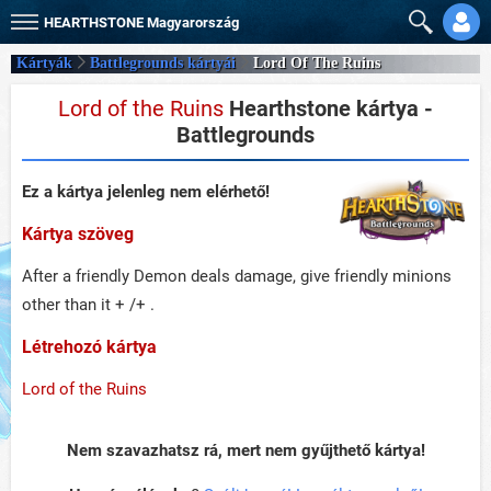
HEARTHSTONE
Magyarország
Kártyák
Battlegrounds kártyái
Lord Of The Ruins
Lord of the Ruins
Hearthstone kártya -
Battlegrounds
Ez a kártya jelenleg nem elérhető!
Kártya szöveg
After a friendly Demon deals damage, give friendly minions
other than it + /+ .
Létrehozó kártya
Lord of the Ruins
Nem szavazhatsz rá, mert nem gyűjthető kártya!