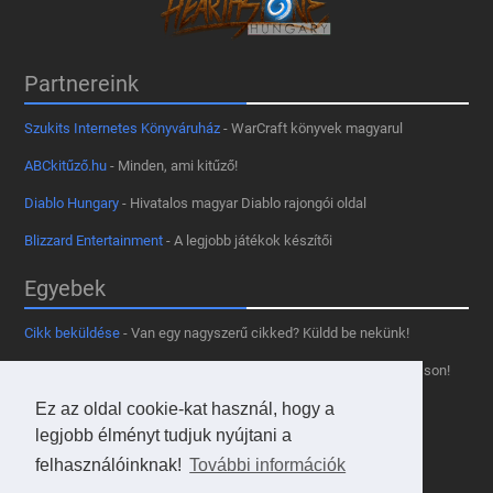
Partnereink
Szukits Internetes Könyváruház
- WarCraft könyvek magyarul
ABCkitűző.hu
- Minden, ami kitűző!
Diablo Hungary
- Hivatalos magyar Diablo rajongói oldal
Blizzard Entertainment
- A legjobb játékok készítői
Egyebek
Cikk beküldése
- Van egy nagyszerű cikked? Küldd be nekünk!
Támogass minket
- Tetszik az oldal? Segíts, hogy fennmaradhasson!
Ez az oldal cookie-kat használ, hogy a
Kapcsolat, médiaajánlat
- Lépj velünk kapcsolatba!
legjobb élményt tudjuk nyújtani a
Használd a tooltipünket
- A saját oldaladon is!
felhasználóinknak!
További információk
Adatvédelmi szabályzat
- A felhasználókért!