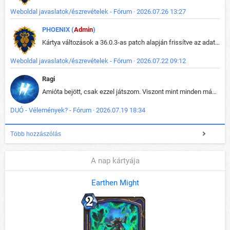
Weboldal javaslatok/észrevételek - Fórum · 2026.07.26 13:27
PHOENIX (
Admin
)
Kártya változások a 36.0.3-as patch alapján frissítve az adatbázisban (képek is cserélve).
Weboldal javaslatok/észrevételek - Fórum · 2026.07.22 09:12
Ragi
Amióta bejött, csak ezzel játszom. Viszont mint minden más - akár az alapjáték is, ez is baromira összetett lett. Néha már pár kör után is esélytelen az egész. Vagy irreállisan túltápol valaki, vagy lelép a partner, vagy csak hülye mint a segg. És amikor eljönne az én időm, na akkor jön el mindenki másé is. Engem jobban érdekelne, hogy ki milyen ratingen szokott játszani. Na ez lenne egy érdekes adat.
DUÓ - Vélemények? - Fórum · 2026.07.19 18:34
Több hozzászólás
A nap kártyája
Earthen Might