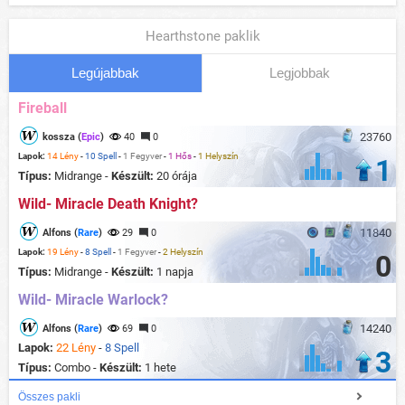
Hearthstone paklik
Legújabbak
Legjobbak
Fireball
23760
kossza (
Epic
)
40
0
Lapok:
14 Lény
-
10 Spell
-
1 Fegyver
-
1 Hős
-
1 Helyszín
1
Típus:
Midrange -
Készült:
20 órája
Wild- Miracle Death Knight?
11840
Alfons (
Rare
)
29
0
Lapok:
19 Lény
-
8 Spell
-
1 Fegyver
-
2 Helyszín
0
Típus:
Midrange -
Készült:
1 napja
Wild- Miracle Warlock?
14240
Alfons (
Rare
)
69
0
Lapok:
22 Lény
-
8 Spell
3
Típus:
Combo -
Készült:
1 hete
Összes pakli