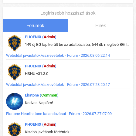
Legfrissebb hozzászólások
Fórumok
Hirek
PHOENIX (
Admin
)
149 új BG lap került be az adatbázisba, 644 db meglévő BG lap módosult, bekerültek az új képek a megváltozott lapokhoz is.
Weboldal javaslatok/észrevételek - Fórum · 2026.08.06 22:14
PHOENIX (
Admin
)
HSHU v31.3.0
Weboldal javaslatok/észrevételek - Fórum · 2026.07.28 20:17
Ekstone (
Common
)
Kedves Naplóm!
Ekstone Hearthstone kalandozásai - Fórum · 2026.07.27 07:09
PHOENIX (
Admin
)
Kisebb javítások történtek: