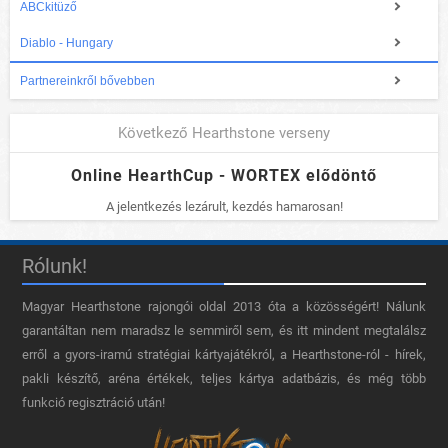
ABCkitüző
Diablo - Hungary
Partnereinkről bővebben
Következő Hearthstone verseny
Online HearthCup - WORTEX elődöntő
A jelentkezés lezárult, kezdés hamarosan!
Rólunk!
Magyar Hearthstone​ rajongói oldal 2013 óta a közösségért! Nálunk
garantáltan nem maradsz le semmiről sem, és itt mindent megtalálsz
erről a gyors-iramú stratégiai kártyajátékról, a Hearthstone-ról - hírek,
pakli készítő, aréna értékek, teljes kártya adatbázis, és még több
funkció regisztráció után!