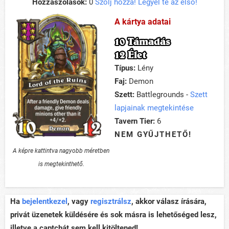
Hozzászólások:
0
Szólj hozzá! Legyél te az első!
A kártya adatai
10 Támadás
12 Élet
Típus:
Lény
Faj:
Demon
Szett:
Battlegrounds -
Szett
lapjainak megtekintése
Tavern Tier:
6
NEM GYŰJTHETŐ!
A képre kattintva nagyobb méretben
is megtekinthető.
Ha
bejelentkezel
, vagy
regisztrálsz
, akkor válasz írására,
privát üzenetek küldésére és sok másra is lehetőséged lesz,
illetve a captchát sem kell kitöltened!