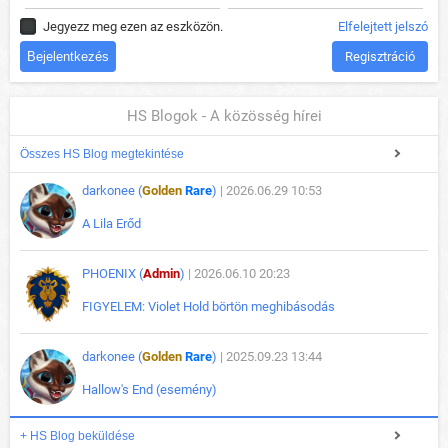
Jegyezz meg ezen az eszközön.
Elfelejtett jelszó
Regisztráció
HS Blogok - A közösség hírei
Összes HS Blog megtekintése
darkonee (
Golden
Rare
)
| 2026.06.29 10:53
A Lila Erőd
PHOENIX (
Admin
)
| 2026.06.10 20:23
FIGYELEM: Violet Hold börtön meghibásodás
darkonee (
Golden
Rare
)
| 2025.09.23 13:44
Hallow's End (esemény)
+ HS Blog beküldése