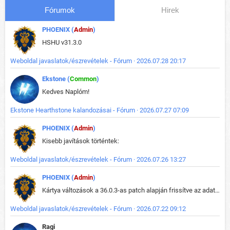
Fórumok
Hirek
PHOENIX (
Admin
)
HSHU v31.3.0
Weboldal javaslatok/észrevételek - Fórum · 2026.07.28 20:17
Ekstone (
Common
)
Kedves Naplóm!
Ekstone Hearthstone kalandozásai - Fórum · 2026.07.27 07:09
PHOENIX (
Admin
)
Kisebb javítások történtek:
Weboldal javaslatok/észrevételek - Fórum · 2026.07.26 13:27
PHOENIX (
Admin
)
Kártya változások a 36.0.3-as patch alapján frissítve az adatbázisban (képek is cserélve).
Weboldal javaslatok/észrevételek - Fórum · 2026.07.22 09:12
Ragi