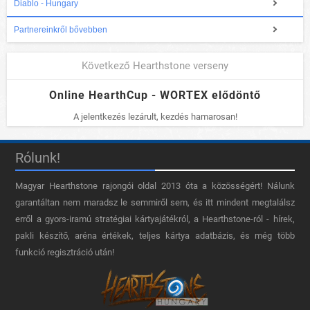
Diablo - Hungary
Partnereinkről bővebben
Következő Hearthstone verseny
Online HearthCup - WORTEX elődöntő
A jelentkezés lezárult, kezdés hamarosan!
Rólunk!
Magyar Hearthstone​ rajongói oldal 2013 óta a közösségért! Nálunk
garantáltan nem maradsz le semmiről sem, és itt mindent megtalálsz
erről a gyors-iramú stratégiai kártyajátékról, a Hearthstone-ról - hírek,
pakli készítő, aréna értékek, teljes kártya adatbázis, és még több
funkció regisztráció után!