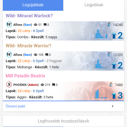
Legújabbak
Legjobbak
Wild- Miracel Warlock?
14240
Alfons (
Rare
)
51
0
Lapok:
22 Lény
-
8 Spell
2
Típus:
Combo -
Készült:
5 napja
Wild- Miracle Warrior?
12320
Alfons (
Rare
)
105
0
Lapok:
22 Lény
-
6 Spell
-
2 Fegyver
2
Típus:
Midrange -
Készült:
1 hete
Mill Paladin Beatrix
7480
PHOENIX (
Admin
)
219
0
Lapok:
24 Lény
-
6 Spell
3
Típus:
Aggro -
Készült:
3 hete
Összes pakli
Legfrissebb hozzászólások