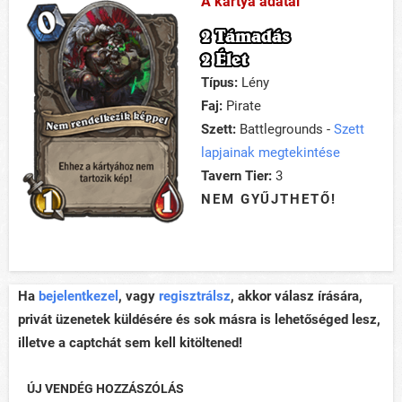
A kártya adatai
2 Támadás
2 Élet
Típus:
Lény
Faj:
Pirate
Szett:
Battlegrounds -
Szett
lapjainak megtekintése
Tavern Tier:
3
NEM GYŰJTHETŐ!
Ha
bejelentkezel
, vagy
regisztrálsz
, akkor válasz írására,
privát üzenetek küldésére és sok másra is lehetőséged lesz,
illetve a captchát sem kell kitöltened!
ÚJ VENDÉG HOZZÁSZÓLÁS