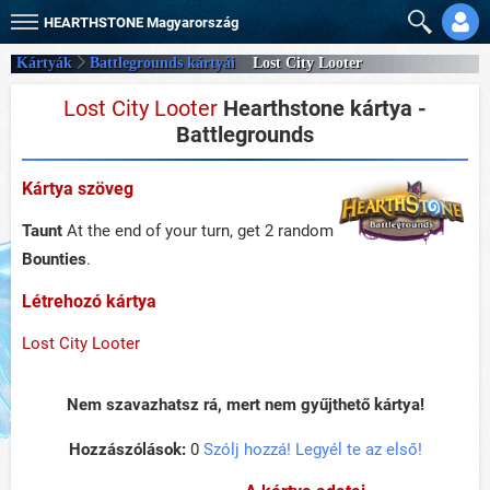
HEARTHSTONE
Magyarország
Kártyák
Battlegrounds kártyái
Lost City Looter
Lost City Looter
Hearthstone kártya -
Battlegrounds
Kártya szöveg
Taunt
At the end of your turn, get 2 random
Bounties
.
Létrehozó kártya
Lost City Looter
Nem szavazhatsz rá, mert nem gyűjthető kártya!
Hozzászólások:
0
Szólj hozzá! Legyél te az első!