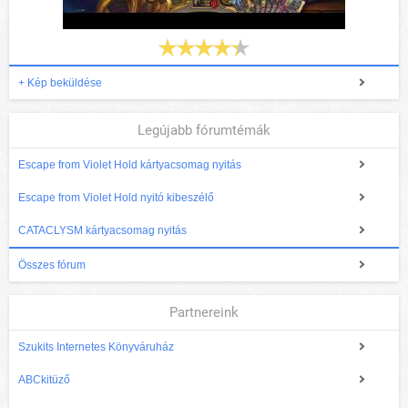
+ Kép beküldése
Legújabb fórumtémák
Escape from Violet Hold kártyacsomag nyitás
Escape from Violet Hold nyitó kibeszélő
CATACLYSM kártyacsomag nyitás
Összes fórum
Partnereink
Szukits Internetes Könyváruház
ABCkitüző