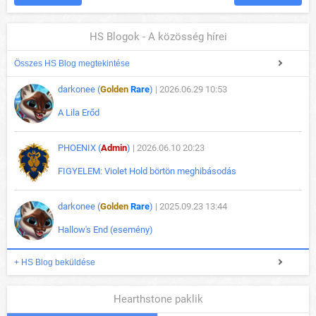
HS Blogok - A közösség hírei
Összes HS Blog megtekintése
darkonee (
Golden
Rare
)
| 2026.06.29 10:53
A Lila Erőd
PHOENIX (
Admin
)
| 2026.06.10 20:23
FIGYELEM: Violet Hold börtön meghibásodás
darkonee (
Golden
Rare
)
| 2025.09.23 13:44
Hallow's End (esemény)
+ HS Blog beküldése
Hearthstone paklik