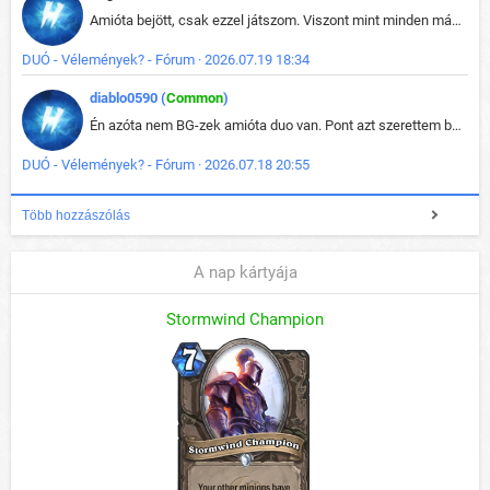
Amióta bejött, csak ezzel játszom. Viszont mint minden más - akár az alapjáték is, ez is baromira összetett lett. Néha már pár kör után is esélytelen az egész. Vagy irreállisan túltápol valaki, vagy lelép a partner, vagy csak hülye mint a segg. És amikor eljönne az én időm, na akkor jön el mindenki másé is. Engem jobban érdekelne, hogy ki milyen ratingen szokott játszani. Na ez lenne egy érdekes adat.
DUÓ - Vélemények? - Fórum · 2026.07.19 18:34
diablo0590 (
Common
)
Én azóta nem BG-zek amióta duo van. Pont azt szerettem benne, hogy rajtam múlik mi történik, nem pedig a társamon. Kérem vissza a régi BG-t :D
DUÓ - Vélemények? - Fórum · 2026.07.18 20:55
Több hozzászólás
A nap kártyája
Stormwind Champion