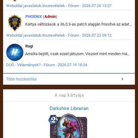
Weboldal javaslatok/észrevételek - Fórum · 2026.07.26 13:27
PHOENIX (
Admin
)
Kártya változások a 36.0.3-as patch alapján frissítve az adatbázisban (képek is cserélve).
Weboldal javaslatok/észrevételek - Fórum · 2026.07.22 09:12
Ragi
Amióta bejött, csak ezzel játszom. Viszont mint minden más - akár az alapjáték is, ez is baromira összetett lett. Néha már pár kör után is esélytelen az egész. Vagy irreállisan túltápol valaki, vagy lelép a partner, vagy csak hülye mint a segg. És amikor eljönne az én időm, na akkor jön el mindenki másé is. Engem jobban érdekelne, hogy ki milyen ratingen szokott játszani. Na ez lenne egy érdekes adat.
DUÓ - Vélemények? - Fórum · 2026.07.19 18:34
Több hozzászólás
A nap kártyája
Darkshire Librarian