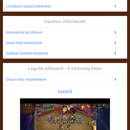
Lord Barov kártya értékelése
Hasznos információk
Információk kezdőknek
Violet Hold információk
Gyakran Ismételt Kérdések
Legjobb pillanatok - A közösség képei
Összes kép megtekintése
Overkill