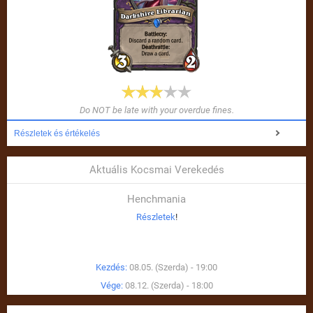
Do NOT be late with your overdue fines.
Részletek és értékelés
Aktuális Kocsmai Verekedés
Henchmania
Részletek
!
Kezdés:
08.05. (Szerda) - 19:00
Vége:
08.12. (Szerda) - 18:00