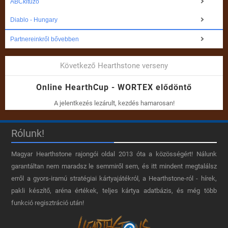
ABCkitüző
Diablo - Hungary
Partnereinkről bővebben
Következő Hearthstone verseny
Online HearthCup - WORTEX elődöntő
A jelentkezés lezárult, kezdés hamarosan!
Rólunk!
Magyar Hearthstone​ rajongói oldal 2013 óta a közösségért! Nálunk
garantáltan nem maradsz le semmiről sem, és itt mindent megtalálsz
erről a gyors-iramú stratégiai kártyajátékról, a Hearthstone-ról - hírek,
pakli készítő, aréna értékek, teljes kártya adatbázis, és még több
funkció regisztráció után!