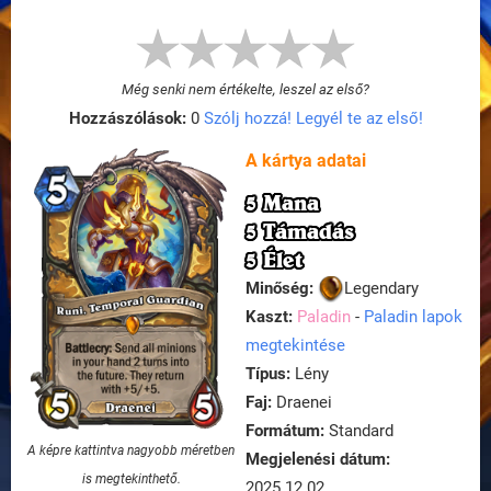
Még senki nem értékelte, leszel az első?
Hozzászólások:
0
Szólj hozzá! Legyél te az első!
A kártya adatai
5 Mana
5 Támadás
5 Élet
Minőség:
Legendary
Kaszt:
Paladin
-
Paladin lapok
megtekintése
Típus:
Lény
Faj:
Draenei
Formátum:
Standard
A képre kattintva nagyobb méretben
Megjelenési dátum:
is megtekinthető.
2025.12.02