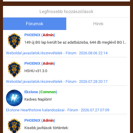
Legfrissebb hozzászólások
Fórumok
Hirek
PHOENIX (
Admin
)
149 új BG lap került be az adatbázisba, 644 db meglévő BG lap módosult, bekerültek az új képek a megváltozott lapokhoz is.
Weboldal javaslatok/észrevételek - Fórum · 2026.08.06 22:14
PHOENIX (
Admin
)
HSHU v31.3.0
Weboldal javaslatok/észrevételek - Fórum · 2026.07.28 20:17
Ekstone (
Common
)
Kedves Naplóm!
Ekstone Hearthstone kalandozásai - Fórum · 2026.07.27 07:09
PHOENIX (
Admin
)
Kisebb javítások történtek: