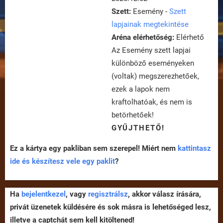
Szett:
Esemény -
Szett
lapjainak megtekintése
Aréna elérhetőség:
Elérhető
Az Esemény szett lapjai
különböző eseményeken
(voltak) megszerezhetőek,
ezek a lapok nem
kraftolhatóak, és nem is
betörhetőek!
GYŰJTHETŐ!
Ez a kártya egy pakliban sem szerepel! Miért nem
kattintasz
ide és készítesz vele egy paklit
?
Ha
bejelentkezel
, vagy
regisztrálsz
, akkor válasz írására,
privát üzenetek küldésére és sok másra is lehetőséged lesz,
illetve a captchát sem kell kitöltened!