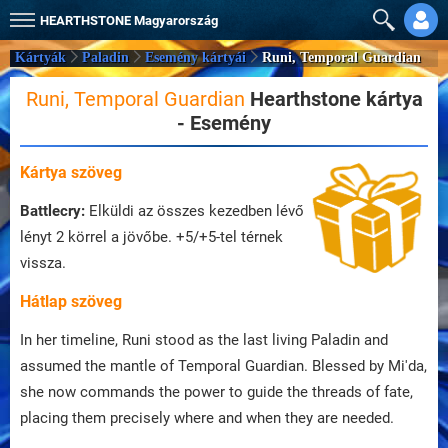
HEARTHSTONE
Magyarország
Kártyák
Paladin
Esemény kártyái
Runi, Temporal Guardian
Runi, Temporal Guardian
Hearthstone kártya
- Esemény
Kártya szöveg
Battlecry:
Elküldi az összes kezedben lévő
lényt 2 körrel a jövőbe. +5/+5-tel térnek
vissza.
Hátlap szöveg
In her timeline, Runi stood as the last living Paladin and
assumed the mantle of Temporal Guardian. Blessed by Mi'da,
she now commands the power to guide the threads of fate,
placing them precisely where and when they are needed.