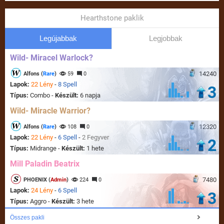
Hearthstone paklik
Legújabbak
Legjobbak
Wild- Miracel Warlock?
14240
Alfons (
Rare
)
59
0
Lapok:
22 Lény
-
8 Spell
3
Típus:
Combo -
Készült:
6 napja
Wild- Miracle Warrior?
12320
Alfons (
Rare
)
108
0
Lapok:
22 Lény
-
6 Spell
-
2 Fegyver
2
Típus:
Midrange -
Készült:
1 hete
Mill Paladin Beatrix
7480
PHOENIX (
Admin
)
224
0
Lapok:
24 Lény
-
6 Spell
3
Típus:
Aggro -
Készült:
3 hete
Összes pakli