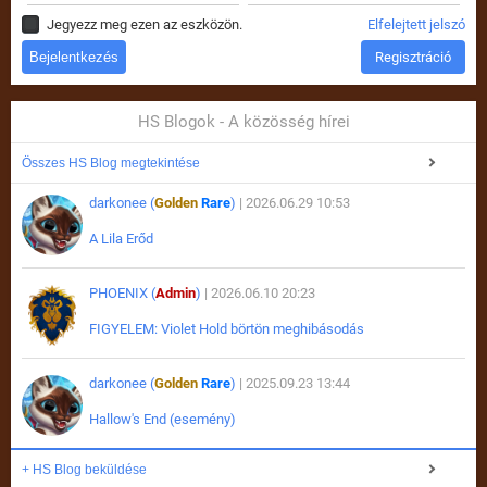
Jegyezz meg ezen az eszközön.
Elfelejtett jelszó
Regisztráció
HS Blogok - A közösség hírei
Összes HS Blog megtekintése
darkonee (
Golden
Rare
)
| 2026.06.29 10:53
A Lila Erőd
PHOENIX (
Admin
)
| 2026.06.10 20:23
FIGYELEM: Violet Hold börtön meghibásodás
darkonee (
Golden
Rare
)
| 2025.09.23 13:44
Hallow's End (esemény)
+ HS Blog beküldése