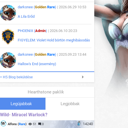
darkonee (
Golden
Rare
)
| 2026.06.29 10:53
A Lila Erőd
PHOENIX (
Admin
)
| 2026.06.10 20:23
FIGYELEM: Violet Hold börtön meghibásodás
darkonee (
Golden
Rare
)
| 2025.09.23 13:44
Hallow's End (esemény)
+ HS Blog beküldése
Hearthstone paklik
Legújabbak
Legjobbak
Wild- Miracel Warlock?
14240
Alfons (
Rare
)
51
0