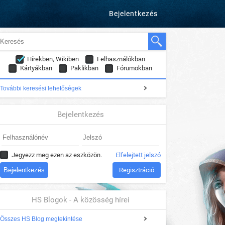
Bejelentkezés
Hírekben, Wikiben
Felhasználókban
Kártyákban
Paklikban
Fórumokban
További keresési lehetőségek
Bejelentkezés
Jegyezz meg ezen az eszközön.
Elfelejtett jelszó
Regisztráció
HS Blogok - A közösség hírei
Összes HS Blog megtekintése