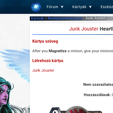
Fórum
Kártyák
Eszkö
Kártyák
Battlegrounds kártyái
Junk Jouster
Junk Jouster
Hearth
Kártya szöveg
After you
Magnetize
a minion, give your minions
Létrehozó kártya
Junk Jouster
Nem szavazhatsz 
Hozzászólások: