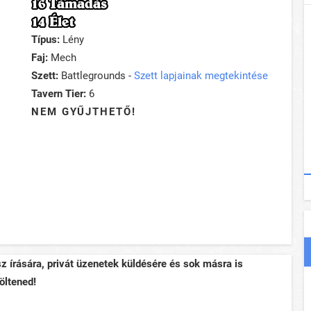
16 Támadás
14 Élet
Típus:
Lény
Faj:
Mech
Szett:
Battlegrounds -
Szett lapjainak megtekintése
Tavern Tier:
6
NEM GYŰJTHETŐ!
sz írására, privát üzenetek küldésére és sok másra is
öltened!