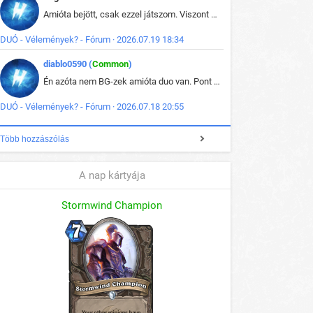
Amióta bejött, csak ezzel játszom. Viszont mint minden más - akár az alapjáték is, ez is baromira összetett lett. Néha már pár kör után is esélytelen az egész. Vagy irreállisan túltápol valaki, vagy lelép a partner, vagy csak hülye mint a segg. És amikor eljönne az én időm, na akkor jön el mindenki másé is. Engem jobban érdekelne, hogy ki milyen ratingen szokott játszani. Na ez lenne egy érdekes adat.
DUÓ - Vélemények? - Fórum · 2026.07.19 18:34
diablo0590 (
Common
)
Én azóta nem BG-zek amióta duo van. Pont azt szerettem benne, hogy rajtam múlik mi történik, nem pedig a társamon. Kérem vissza a régi BG-t :D
DUÓ - Vélemények? - Fórum · 2026.07.18 20:55
Több hozzászólás
A nap kártyája
Stormwind Champion