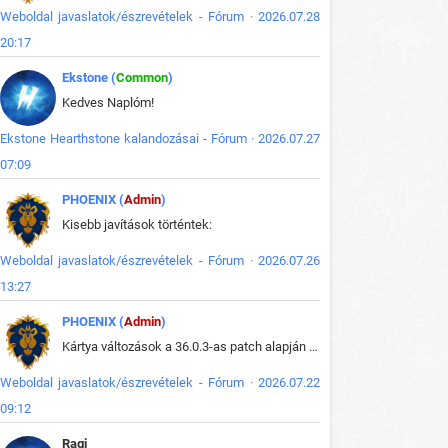
Weboldal javaslatok/észrevételek - Fórum · 2026.07.28
20:17
Ekstone (
Common
)
Kedves Naplóm!
Ekstone Hearthstone kalandozásai - Fórum · 2026.07.27
07:09
PHOENIX (
Admin
)
Kisebb javítások történtek:
Weboldal javaslatok/észrevételek - Fórum · 2026.07.26
13:27
PHOENIX (
Admin
)
Kártya változások a 36.0.3-as patch alapján frissítve az adatbázisban (képek is cserélve).
Weboldal javaslatok/észrevételek - Fórum · 2026.07.22
09:12
Ragi