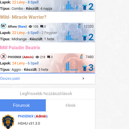
Lapok:
22 Lény
-
8 Spell
2
Típus:
Combo -
Készült:
4 napja
Wild- Miracle Warrior?
12320
Alfons (
Rare
)
105
0
Lapok:
22 Lény
-
6 Spell
-
2 Fegyver
2
Típus:
Midrange -
Készült:
1 hete
Mill Paladin Beatrix
7480
PHOENIX (
Admin
)
218
0
Lapok:
24 Lény
-
6 Spell
3
Típus:
Aggro -
Készült:
3 hete
Összes pakli
Legfrissebb hozzászólások
Fórumok
Hirek
PHOENIX (
Admin
)
HSHU v31.3.0