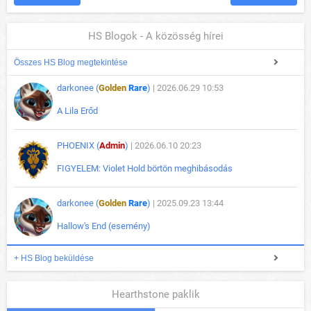
HS Blogok - A közösség hírei
Összes HS Blog megtekintése
darkonee (
Golden
Rare
)
| 2026.06.29 10:53
A Lila Erőd
PHOENIX (
Admin
)
| 2026.06.10 20:23
FIGYELEM: Violet Hold börtön meghibásodás
darkonee (
Golden
Rare
)
| 2025.09.23 13:44
Hallow's End (esemény)
+ HS Blog beküldése
Hearthstone paklik