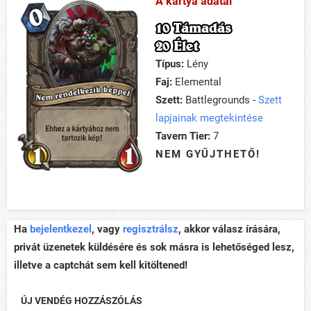
A kártya adatai
10 Támadás
20 Élet
Típus:
Lény
Faj:
Elemental
Szett:
Battlegrounds -
Szett
lapjainak megtekintése
Tavern Tier:
7
NEM GYŰJTHETŐ!
Ha
bejelentkezel
, vagy
regisztrálsz
, akkor válasz írására,
privát üzenetek küldésére és sok másra is lehetőséged lesz,
illetve a captchát sem kell kitöltened!
ÚJ VENDÉG HOZZÁSZÓLÁS