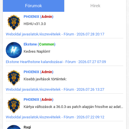
Fórumok
Hirek
PHOENIX (
Admin
)
HSHU v31.3.0
Weboldal javaslatok/észrevételek - Fórum · 2026.07.28 20:17
Ekstone (
Common
)
Kedves Naplóm!
Ekstone Hearthstone kalandozásai - Fórum · 2026.07.27 07:09
PHOENIX (
Admin
)
Kisebb javítások történtek:
Weboldal javaslatok/észrevételek - Fórum · 2026.07.26 13:27
PHOENIX (
Admin
)
Kártya változások a 36.0.3-as patch alapján frissítve az adatbázisban (képek is cserélve).
Weboldal javaslatok/észrevételek - Fórum · 2026.07.22 09:12
Ragi