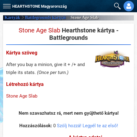
HEARTHSTONE
Magyarország
Kártyák
Battlegrounds kártyái
Stone Age Slab
Stone Age Slab
Hearthstone kártya -
Battlegrounds
Kártya szöveg
After you buy a minion, give it + /+ and
triple its stats.
(Once per turn.)
Létrehozó kártya
Stone Age Slab
Nem szavazhatsz rá, mert nem gyűjthető kártya!
Hozzászólások:
0
Szólj hozzá! Legyél te az első!