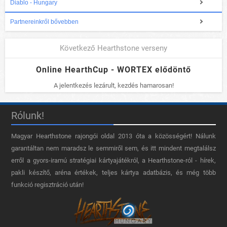
Diablo - Hungary
Partnereinkről bővebben
Következő Hearthstone verseny
Online HearthCup - WORTEX elődöntő
A jelentkezés lezárult, kezdés hamarosan!
Rólunk!
Magyar Hearthstone​ rajongói oldal 2013 óta a közösségért! Nálunk
garantáltan nem maradsz le semmiről sem, és itt mindent megtalálsz
erről a gyors-iramú stratégiai kártyajátékról, a Hearthstone-ról - hírek,
pakli készítő, aréna értékek, teljes kártya adatbázis, és még több
funkció regisztráció után!