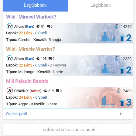
Legújabbak
Legjobbak
Wild- Miracel Warlock?
14240
Alfons (
Rare
)
51
0
Lapok:
22 Lény
-
8 Spell
2
Típus:
Combo -
Készült:
5 napja
Wild- Miracle Warrior?
12320
Alfons (
Rare
)
105
0
Lapok:
22 Lény
-
6 Spell
-
2 Fegyver
2
Típus:
Midrange -
Készült:
1 hete
Mill Paladin Beatrix
7480
PHOENIX (
Admin
)
219
0
Lapok:
24 Lény
-
6 Spell
3
Típus:
Aggro -
Készült:
3 hete
Összes pakli
Legfrissebb hozzászólások