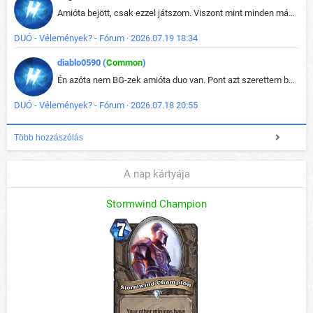
Amióta bejött, csak ezzel játszom. Viszont mint minden más - akár az alapjáték is, ez is baromira összetett lett. Néha már pár kör után is esélytelen az egész. Vagy irreállisan túltápol valaki, vagy lelép a partner, vagy csak hülye mint a segg. És amikor eljönne az én időm, na akkor jön el mindenki másé is. Engem jobban érdekelne, hogy ki milyen ratingen szokott játszani. Na ez lenne egy érdekes adat.
DUÓ - Vélemények? - Fórum · 2026.07.19 18:34
diablo0590 (
Common
)
Én azóta nem BG-zek amióta duo van. Pont azt szerettem benne, hogy rajtam múlik mi történik, nem pedig a társamon. Kérem vissza a régi BG-t :D
DUÓ - Vélemények? - Fórum · 2026.07.18 20:55
Több hozzászólás
A nap kártyája
Stormwind Champion