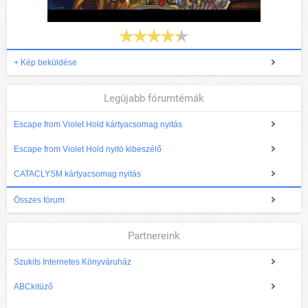
+ Kép beküldése
Legújabb fórumtémák
Escape from Violet Hold kártyacsomag nyitás
Escape from Violet Hold nyitó kibeszélő
CATACLYSM kártyacsomag nyitás
Összes fórum
Partnereink
Szukits Internetes Könyváruház
ABCkitüző