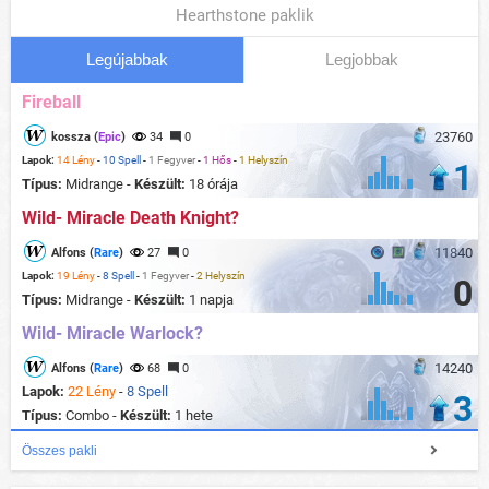
Hearthstone paklik
Legújabbak
Legjobbak
Fireball
23760
kossza (
Epic
)
34
0
Lapok:
14 Lény
-
10 Spell
-
1 Fegyver
-
1 Hős
-
1 Helyszín
1
Típus:
Midrange -
Készült:
18 órája
Wild- Miracle Death Knight?
11840
Alfons (
Rare
)
27
0
Lapok:
19 Lény
-
8 Spell
-
1 Fegyver
-
2 Helyszín
0
Típus:
Midrange -
Készült:
1 napja
Wild- Miracle Warlock?
14240
Alfons (
Rare
)
68
0
Lapok:
22 Lény
-
8 Spell
3
Típus:
Combo -
Készült:
1 hete
Összes pakli