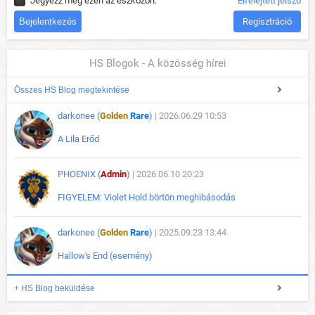
Jegyezz meg ezen az eszközön.
Elfelejtett jelszó
Regisztráció
HS Blogok - A közösség hírei
Összes HS Blog megtekintése
darkonee (
Golden
Rare
)
| 2026.06.29 10:53
A Lila Erőd
PHOENIX (
Admin
)
| 2026.06.10 20:23
FIGYELEM: Violet Hold börtön meghibásodás
darkonee (
Golden
Rare
)
| 2025.09.23 13:44
Hallow's End (esemény)
+ HS Blog beküldése