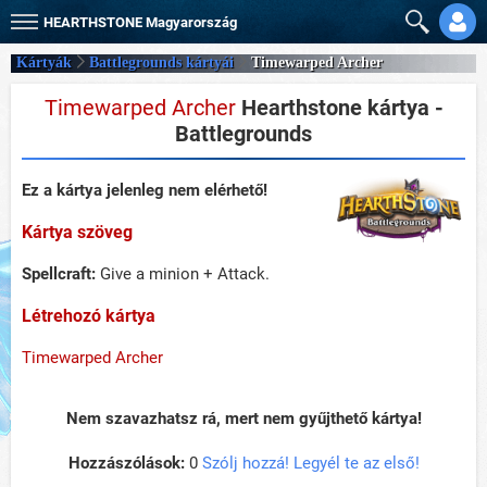
HEARTHSTONE
Magyarország
Kártyák
Battlegrounds kártyái
Timewarped Archer
Timewarped Archer
Hearthstone kártya -
Battlegrounds
Ez a kártya jelenleg nem elérhető!
Kártya szöveg
Spellcraft:
Give a minion + Attack.
Létrehozó kártya
Timewarped Archer
Nem szavazhatsz rá, mert nem gyűjthető kártya!
Hozzászólások:
0
Szólj hozzá! Legyél te az első!