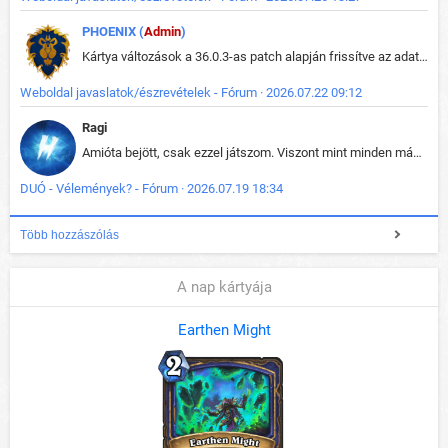
PHOENIX (
Admin
)
Kártya változások a 36.0.3-as patch alapján frissítve az adatbázisban (képek is cserélve).
Weboldal javaslatok/észrevételek - Fórum · 2026.07.22 09:12
Ragi
Amióta bejött, csak ezzel játszom. Viszont mint minden más - akár az alapjáték is, ez is baromira összetett lett. Néha már pár kör után is esélytelen az egész. Vagy irreállisan túltápol valaki, vagy lelép a partner, vagy csak hülye mint a segg. És amikor eljönne az én időm, na akkor jön el mindenki másé is. Engem jobban érdekelne, hogy ki milyen ratingen szokott játszani. Na ez lenne egy érdekes adat.
DUÓ - Vélemények? - Fórum · 2026.07.19 18:34
Több hozzászólás
A nap kártyája
Earthen Might