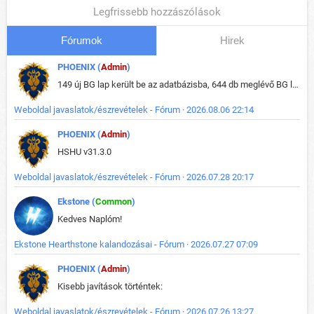
Legfrissebb hozzászólások
Fórumok
Hirek
PHOENIX (
Admin
)
149 új BG lap került be az adatbázisba, 644 db meglévő BG lap módosult, bekerültek az új képek a megváltozott lapokhoz is.
Weboldal javaslatok/észrevételek - Fórum · 2026.08.06 22:14
PHOENIX (
Admin
)
HSHU v31.3.0
Weboldal javaslatok/észrevételek - Fórum · 2026.07.28 20:17
Ekstone (
Common
)
Kedves Naplóm!
Ekstone Hearthstone kalandozásai - Fórum · 2026.07.27 07:09
PHOENIX (
Admin
)
Kisebb javítások történtek:
Weboldal javaslatok/észrevételek - Fórum · 2026.07.26 13:27