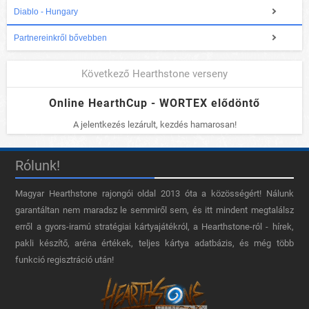
Diablo - Hungary
Partnereinkről bővebben
Következő Hearthstone verseny
Online HearthCup - WORTEX elődöntő
A jelentkezés lezárult, kezdés hamarosan!
Rólunk!
Magyar Hearthstone​ rajongói oldal 2013 óta a közösségért! Nálunk
garantáltan nem maradsz le semmiről sem, és itt mindent megtalálsz
erről a gyors-iramú stratégiai kártyajátékról, a Hearthstone-ról - hírek,
pakli készítő, aréna értékek, teljes kártya adatbázis, és még több
funkció regisztráció után!