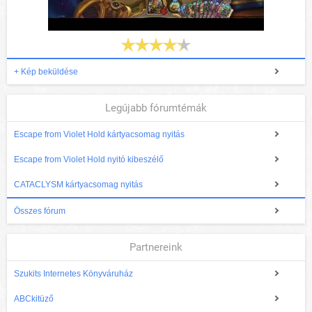
+ Kép beküldése
Legújabb fórumtémák
Escape from Violet Hold kártyacsomag nyitás
Escape from Violet Hold nyitó kibeszélő
CATACLYSM kártyacsomag nyitás
Összes fórum
Partnereink
Szukits Internetes Könyváruház
ABCkitüző