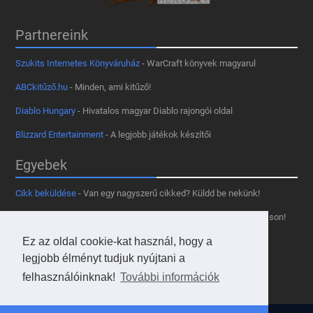
Partnereink
Szukits Internetes Könyváruház
- WarCraft könyvek magyarul
ABCkitűző.hu
- Minden, ami kitűző!
Diablo Hungary
- Hivatalos magyar Diablo rajongói oldal
Blizzard Entertainment
- A legjobb játékok készítői
Egyebek
Cikk beküldése
- Van egy nagyszerű cikked? Küldd be nekünk!
Támogass minket
- Tetszik az oldal? Segíts, hogy fennmaradhasson!
Ez az oldal cookie-kat használ, hogy a
Kapcsolat, médiaajánlat
- Lépj velünk kapcsolatba!
legjobb élményt tudjuk nyújtani a
Használd a tooltipünket
- A saját oldaladon is!
felhasználóinknak!
További információk
Adatvédelmi szabályzat
- A felhasználókért!