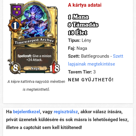
A kártya adatai
1 Mana
8 Támadás
18 Élet
Típus:
Lény
Faj:
Naga
Szett:
Battlegrounds -
Szett
lapjainak megtekintése
Tavern Tier:
3
NEM GYŰJTHETŐ!
A képre kattintva nagyobb méretben
is megtekinthető.
Ha
bejelentkezel
, vagy
regisztrálsz
, akkor válasz írására,
privát üzenetek küldésére és sok másra is lehetőséged lesz,
illetve a captchát sem kell kitöltened!