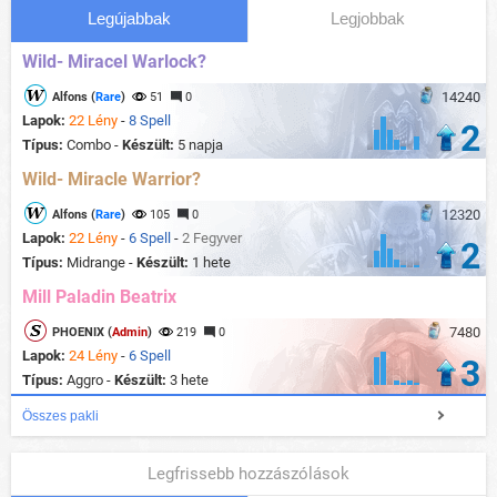
Legújabbak
Legjobbak
Wild- Miracel Warlock?
14240
Alfons (
Rare
)
51
0
Lapok:
22 Lény
-
8 Spell
2
Típus:
Combo -
Készült:
5 napja
Wild- Miracle Warrior?
12320
Alfons (
Rare
)
105
0
Lapok:
22 Lény
-
6 Spell
-
2 Fegyver
2
Típus:
Midrange -
Készült:
1 hete
Mill Paladin Beatrix
7480
PHOENIX (
Admin
)
219
0
Lapok:
24 Lény
-
6 Spell
3
Típus:
Aggro -
Készült:
3 hete
Összes pakli
Legfrissebb hozzászólások