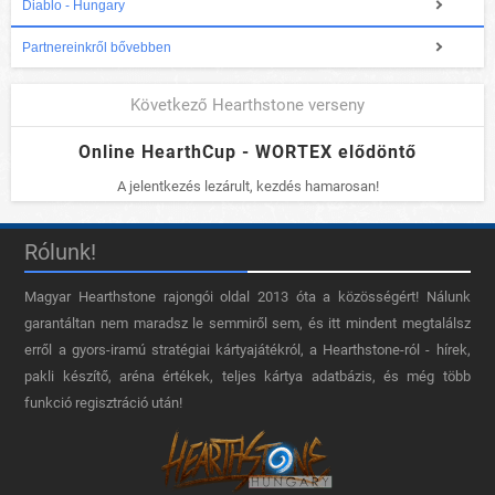
Diablo - Hungary
Partnereinkről bővebben
Következő Hearthstone verseny
Online HearthCup - WORTEX elődöntő
A jelentkezés lezárult, kezdés hamarosan!
Rólunk!
Magyar Hearthstone​ rajongói oldal 2013 óta a közösségért! Nálunk
garantáltan nem maradsz le semmiről sem, és itt mindent megtalálsz
erről a gyors-iramú stratégiai kártyajátékról, a Hearthstone-ról - hírek,
pakli készítő, aréna értékek, teljes kártya adatbázis, és még több
funkció regisztráció után!