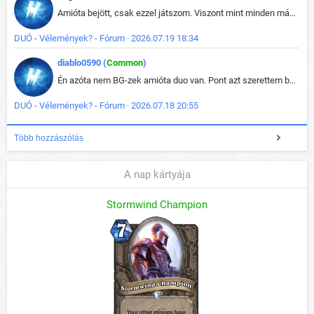
Amióta bejött, csak ezzel játszom. Viszont mint minden más - akár az alapjáték is, ez is baromira összetett lett. Néha már pár kör után is esélytelen az egész. Vagy irreállisan túltápol valaki, vagy lelép a partner, vagy csak hülye mint a segg. És amikor eljönne az én időm, na akkor jön el mindenki másé is. Engem jobban érdekelne, hogy ki milyen ratingen szokott játszani. Na ez lenne egy érdekes adat.
DUÓ - Vélemények? - Fórum · 2026.07.19 18:34
diablo0590 (
Common
)
Én azóta nem BG-zek amióta duo van. Pont azt szerettem benne, hogy rajtam múlik mi történik, nem pedig a társamon. Kérem vissza a régi BG-t :D
DUÓ - Vélemények? - Fórum · 2026.07.18 20:55
Több hozzászólás
A nap kártyája
Stormwind Champion