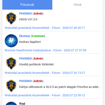
Fórumok
Hirek
PHOENIX (
Admin
)
HSHU v31.3.0
Weboldal javaslatok/észrevételek - Fórum · 2026.07.28 20:17
Ekstone (
Common
)
Kedves Naplóm!
Ekstone Hearthstone kalandozásai - Fórum · 2026.07.27 07:09
PHOENIX (
Admin
)
Kisebb javítások történtek:
Weboldal javaslatok/észrevételek - Fórum · 2026.07.26 13:27
PHOENIX (
Admin
)
Kártya változások a 36.0.3-as patch alapján frissítve az adatbázisban (képek is cserélve).
Weboldal javaslatok/észrevételek - Fórum · 2026.07.22 09:12
Ragi