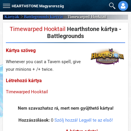
HEARTHSTONE
Magyarország
Kártyák
Battlegrounds kártyái
Timewarped Hooktail
Timewarped Hooktail
Hearthstone kártya -
Battlegrounds
Kártya szöveg
Whenever you cast a Tavern spell, give
your minions + /+ twice.
Létrehozó kártya
Timewarped Hooktail
Nem szavazhatsz rá, mert nem gyűjthető kártya!
Hozzászólások:
0
Szólj hozzá! Legyél te az első!