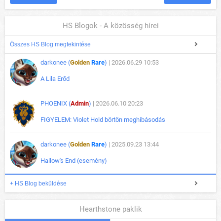
HS Blogok - A közösség hírei
Összes HS Blog megtekintése
darkonee (
Golden
Rare
)
| 2026.06.29 10:53
A Lila Erőd
PHOENIX (
Admin
)
| 2026.06.10 20:23
FIGYELEM: Violet Hold börtön meghibásodás
darkonee (
Golden
Rare
)
| 2025.09.23 13:44
Hallow's End (esemény)
+ HS Blog beküldése
Hearthstone paklik