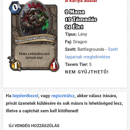
A kártya adatai
2 Mana
12 Támadás
24 Élet
Típus:
Lény
Faj:
Dragon
Szett:
Battlegrounds -
Szett
lapjainak megtekintése
Tavern Tier:
5
NEM GYŰJTHETŐ!
Ha
bejelentkezel
, vagy
regisztrálsz
, akkor válasz írására,
privát üzenetek küldésére és sok másra is lehetőséged lesz,
illetve a captchát sem kell kitöltened!
ÚJ VENDÉG HOZZÁSZÓLÁS