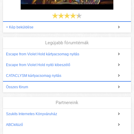
+ Kép beküldése
Legújabb fórumtémák
Escape from Violet Hold kártyacsomag nyitás
Escape from Violet Hold nyitó kibeszélő
CATACLYSM kártyacsomag nyitás
Összes fórum
Partnereink
Szukits Internetes Könyváruház
ABCkitüző