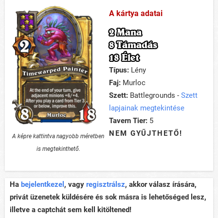
A kártya adatai
2 Mana
8 Támadás
18 Élet
Típus:
Lény
Faj:
Murloc
Szett:
Battlegrounds -
Szett
lapjainak megtekintése
Tavern Tier:
5
NEM GYŰJTHETŐ!
A képre kattintva nagyobb méretben
is megtekinthető.
Ha
bejelentkezel
, vagy
regisztrálsz
, akkor válasz írására,
privát üzenetek küldésére és sok másra is lehetőséged lesz,
illetve a captchát sem kell kitöltened!