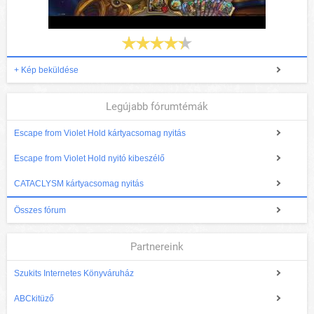
+ Kép beküldése
Legújabb fórumtémák
Escape from Violet Hold kártyacsomag nyitás
Escape from Violet Hold nyitó kibeszélő
CATACLYSM kártyacsomag nyitás
Összes fórum
Partnereink
Szukits Internetes Könyváruház
ABCkitüző