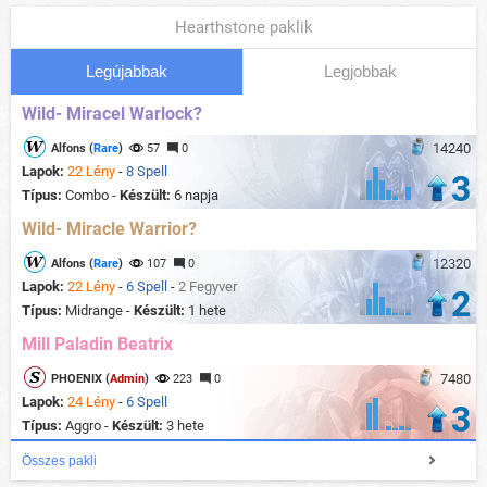
Hearthstone paklik
Legújabbak
Legjobbak
Wild- Miracel Warlock?
14240
Alfons (
Rare
)
57
0
Lapok:
22 Lény
-
8 Spell
3
Típus:
Combo -
Készült:
6 napja
Wild- Miracle Warrior?
12320
Alfons (
Rare
)
107
0
Lapok:
22 Lény
-
6 Spell
-
2 Fegyver
2
Típus:
Midrange -
Készült:
1 hete
Mill Paladin Beatrix
7480
PHOENIX (
Admin
)
223
0
Lapok:
24 Lény
-
6 Spell
3
Típus:
Aggro -
Készült:
3 hete
Összes pakli