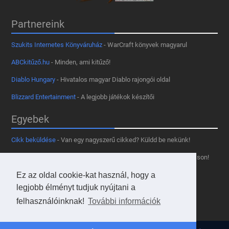
Partnereink
Szukits Internetes Könyváruház
- WarCraft könyvek magyarul
ABCkitűző.hu
- Minden, ami kitűző!
Diablo Hungary
- Hivatalos magyar Diablo rajongói oldal
Blizzard Entertainment
- A legjobb játékok készítői
Egyebek
Cikk beküldése
- Van egy nagyszerű cikked? Küldd be nekünk!
Támogass minket
- Tetszik az oldal? Segíts, hogy fennmaradhasson!
Ez az oldal cookie-kat használ, hogy a
Kapcsolat, médiaajánlat
- Lépj velünk kapcsolatba!
legjobb élményt tudjuk nyújtani a
Használd a tooltipünket
- A saját oldaladon is!
felhasználóinknak!
További információk
Adatvédelmi szabályzat
- A felhasználókért!