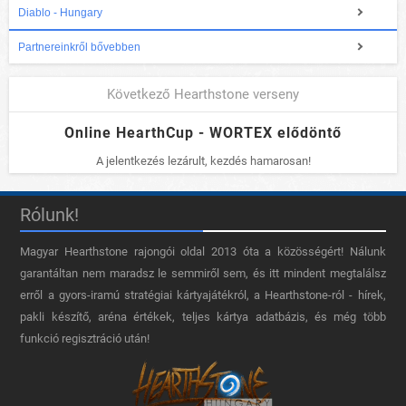
Diablo - Hungary
Partnereinkről bővebben
Következő Hearthstone verseny
Online HearthCup - WORTEX elődöntő
A jelentkezés lezárult, kezdés hamarosan!
Rólunk!
Magyar Hearthstone​ rajongói oldal 2013 óta a közösségért! Nálunk
garantáltan nem maradsz le semmiről sem, és itt mindent megtalálsz
erről a gyors-iramú stratégiai kártyajátékról, a Hearthstone-ról - hírek,
pakli készítő, aréna értékek, teljes kártya adatbázis, és még több
funkció regisztráció után!