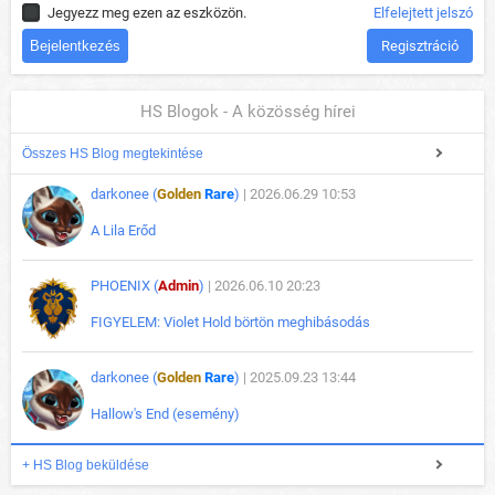
Jegyezz meg ezen az eszközön.
Elfelejtett jelszó
Regisztráció
HS Blogok - A közösség hírei
Összes HS Blog megtekintése
darkonee (
Golden
Rare
)
| 2026.06.29 10:53
A Lila Erőd
PHOENIX (
Admin
)
| 2026.06.10 20:23
FIGYELEM: Violet Hold börtön meghibásodás
darkonee (
Golden
Rare
)
| 2025.09.23 13:44
Hallow's End (esemény)
+ HS Blog beküldése