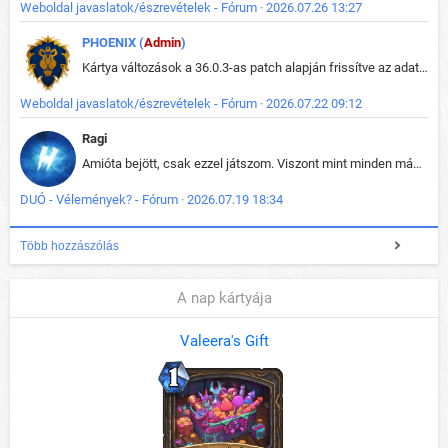
Weboldal javaslatok/észrevételek - Fórum · 2026.07.26 13:27
PHOENIX (
Admin
)
Kártya változások a 36.0.3-as patch alapján frissítve az adatbázisban (képek is cserélve).
Weboldal javaslatok/észrevételek - Fórum · 2026.07.22 09:12
Ragi
Amióta bejött, csak ezzel játszom. Viszont mint minden más - akár az alapjáték is, ez is baromira összetett lett. Néha már pár kör után is esélytelen az egész. Vagy irreállisan túltápol valaki, vagy lelép a partner, vagy csak hülye mint a segg. És amikor eljönne az én időm, na akkor jön el mindenki másé is. Engem jobban érdekelne, hogy ki milyen ratingen szokott játszani. Na ez lenne egy érdekes adat.
DUÓ - Vélemények? - Fórum · 2026.07.19 18:34
Több hozzászólás
A nap kártyája
Valeera's Gift