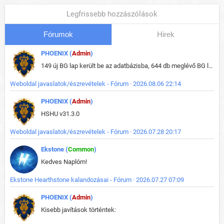
Legfrissebb hozzászólások
Fórumok
Hirek
PHOENIX (
Admin
)
149 új BG lap került be az adatbázisba, 644 db meglévő BG lap módosult, bekerültek az új képek a megváltozott lapokhoz is.
Weboldal javaslatok/észrevételek - Fórum · 2026.08.06 22:14
PHOENIX (
Admin
)
HSHU v31.3.0
Weboldal javaslatok/észrevételek - Fórum · 2026.07.28 20:17
Ekstone (
Common
)
Kedves Naplóm!
Ekstone Hearthstone kalandozásai - Fórum · 2026.07.27 07:09
PHOENIX (
Admin
)
Kisebb javítások történtek: