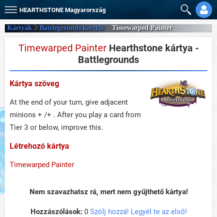
HEARTHSTONE
Magyarország
Kártyák
Battlegrounds kártyái
Timewarped Painter
Timewarped Painter
Hearthstone kártya -
Battlegrounds
Kártya szöveg
At the end of your turn, give adjacent
minions + /+ . After you play a card from
Tier 3 or below, improve this.
Létrehozó kártya
Timewarped Painter
Nem szavazhatsz rá, mert nem gyűjthető kártya!
Hozzászólások:
0
Szólj hozzá! Legyél te az első!