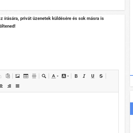
sz írására, privát üzenetek küldésére és sok másra is
öltened!