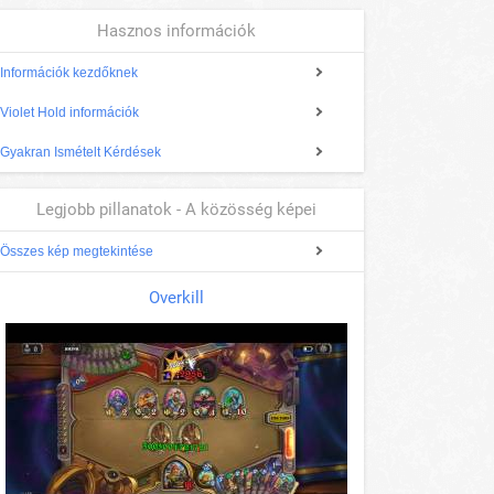
Hasznos információk
Információk kezdőknek
Violet Hold információk
Gyakran Ismételt Kérdések
Legjobb pillanatok - A közösség képei
Összes kép megtekintése
Overkill