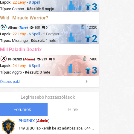
Lapok:
22 Lény
-
8 Spell
3
Típus:
Combo -
Készült:
5 napja
Wild- Miracle Warrior?
12320
Alfons (
Rare
)
105
0
Lapok:
22 Lény
-
6 Spell
-
2 Fegyver
2
Típus:
Midrange -
Készült:
1 hete
Mill Paladin Beatrix
7480
PHOENIX (
Admin
)
219
0
Lapok:
24 Lény
-
6 Spell
3
Típus:
Aggro -
Készült:
3 hete
Összes pakli
Legfrissebb hozzászólások
Fórumok
Hirek
PHOENIX (
Admin
)
149 új BG lap került be az adatbázisba, 644 db meglévő BG lap módosult, bekerültek az új képek a megváltozott lapokhoz is.