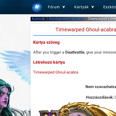
Fórum
Kártyák
Eszkö
Kártyák
Battlegrounds kártyái
Timewarped Ghou
Timewarped Ghoul-acabr
Kártya szöveg
After you trigger a
Deathrattle
, give your minion
Létrehozó kártya
Timewarped Ghoul-acabra
Nem szavazhatsz 
Hozzászólások: