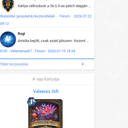
Kártya változások a 36.0.3-as patch alapján frissítve az adatbázisban (képek is cserélve).
Weboldal javaslatok/észrevételek - Fórum · 2026.07.22
09:12
Ragi
Amióta bejött, csak ezzel játszom. Viszont mint minden más - akár az alapjáték is, ez is baromira összetett lett. Néha már pár kör után is esélytelen az egész. Vagy irreállisan túltápol valaki, vagy lelép a partner, vagy csak hülye mint a segg. És amikor eljönne az én időm, na akkor jön el mindenki másé is. Engem jobban érdekelne, hogy ki milyen ratingen szokott játszani. Na ez lenne egy érdekes adat.
DUÓ - Vélemények? - Fórum · 2026.07.19 18:34
Több hozzászólás
A nap kártyája
Valeera's Gift