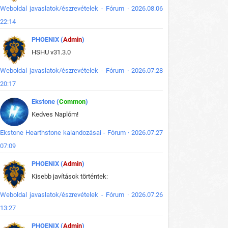
Weboldal javaslatok/észrevételek - Fórum · 2026.08.06
22:14
PHOENIX (
Admin
)
HSHU v31.3.0
Weboldal javaslatok/észrevételek - Fórum · 2026.07.28
20:17
Ekstone (
Common
)
Kedves Naplóm!
Ekstone Hearthstone kalandozásai - Fórum · 2026.07.27
07:09
PHOENIX (
Admin
)
Kisebb javítások történtek:
Weboldal javaslatok/észrevételek - Fórum · 2026.07.26
13:27
PHOENIX (
Admin
)