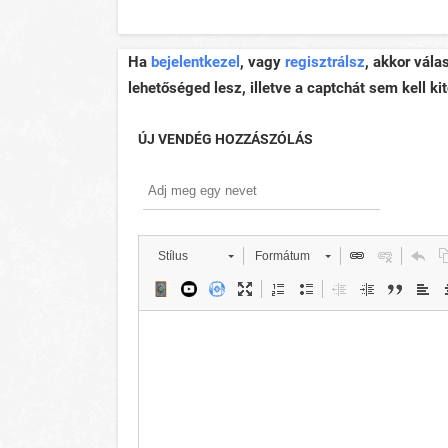
Ha
bejelentkezel
, vagy
regisztrálsz
, akkor vála
lehetőséged lesz, illetve a captchát sem kell kit
ÚJ VENDÉG HOZZÁSZÓLÁS
Stílus
Formátum