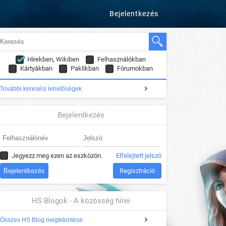
Bejelentkezés
Hírekben, Wikiben
Felhasználókban
Kártyákban
Paklikban
Fórumokban
További keresési lehetőségek
Bejelentkezés
Jegyezz meg ezen az eszközön.
Elfelejtett jelszó
Regisztráció
HS Blogok - A közösség hírei
Összes HS Blog megtekintése