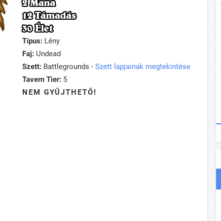
2 Mana
12 Támadás
30 Élet
Típus:
Lény
Faj:
Undead
Szett:
Battlegrounds -
Szett lapjainak megtekintése
Tavern Tier:
5
NEM GYŰJTHETŐ!