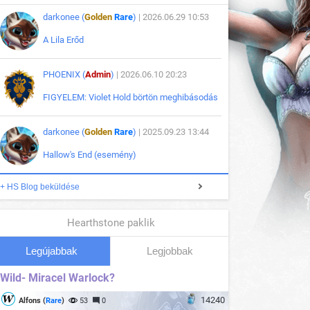
darkonee (
Golden
Rare
)
| 2026.06.29 10:53
A Lila Erőd
PHOENIX (
Admin
)
| 2026.06.10 20:23
FIGYELEM: Violet Hold börtön meghibásodás
darkonee (
Golden
Rare
)
| 2025.09.23 13:44
Hallow's End (esemény)
+ HS Blog beküldése
Hearthstone paklik
Legújabbak
Legjobbak
Wild- Miracel Warlock?
14240
Alfons (
Rare
)
53
0