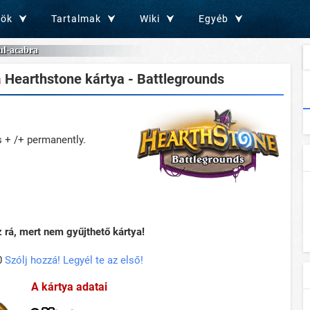
zök
Tartalmak
Wiki
Egyéb
l-acabra
a
Hearthstone kártya - Battlegrounds
s + /+ permanently.
rá, mert nem gyűjthető kártya!
0
Szólj hozzá! Legyél te az első!
A kártya adatai