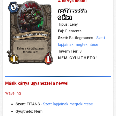
A kártya adatai
12 Támadás
2 Élet
Típus:
Lény
Faj:
Elemental
Szett:
Battlegrounds -
Szett
lapjainak megtekintése
Tavern Tier:
3
NEM GYŰJTHETŐ!
Másik kártya ugyanezzel a névvel
Waveling
Szett:
TITANS -
Szett lapjainak megtekintése
Gyűjthető:
Nem