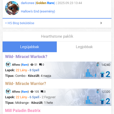
darkonee (
Golden
Rare
)
| 2025.09.23 13:44
Hallow's End (esemény)
+ HS Blog beküldése
Hearthstone paklik
Legújabbak
Legjobbak
Wild- Miracel Warlock?
14240
Alfons (
Rare
)
51
0
Lapok:
22 Lény
-
8 Spell
2
Típus:
Combo -
Készült:
4 napja
Wild- Miracle Warrior?
12320
Alfons (
Rare
)
105
0
Lapok:
22 Lény
-
6 Spell
-
2 Fegyver
2
Típus:
Midrange -
Készült:
1 hete
Mill Paladin Beatrix