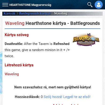
HEARTHSTONE
Magyarország
Kártyák
Battlegrounds kártyái
Waveling
Waveling
Hearthstone kártya - Battlegrounds
Kártya szöveg
Deathrattle:
After the Tavern is
Refreshed
this game, give a random minion in it + /+
twice.
Létrehozó kártya
Waveling
Nem szavazhatsz rá, mert nem gyűjthető kártya!
Hozzászólások:
0
Szólj hozzá! Legyél te az első!