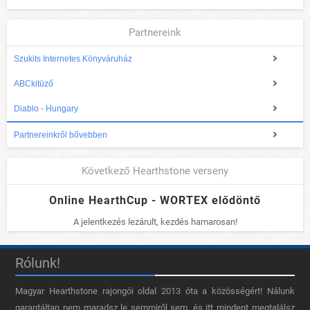
Partnereink
Szukits Internetes Könyváruház
ABCkitüző
Diablo - Hungary
Partnereinkről bővebben
Következő Hearthstone verseny
Online HearthCup - WORTEX elődöntő
A jelentkezés lezárult, kezdés hamarosan!
Rólunk!
Magyar Hearthstone​ rajongói oldal 2013 óta a közösségért! Nálunk
garantáltan nem maradsz le semmiről sem, és itt mindent megtalálsz