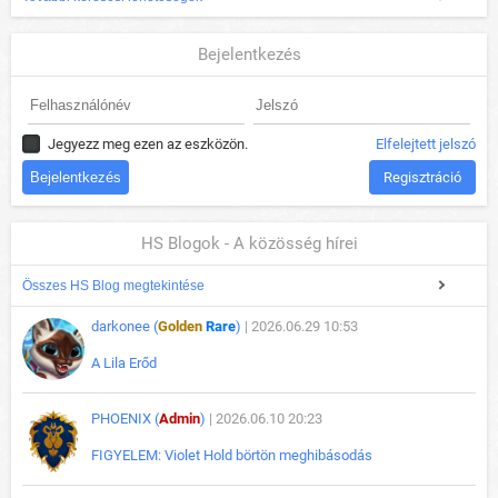
Bejelentkezés
Jegyezz meg ezen az eszközön.
Elfelejtett jelszó
Regisztráció
HS Blogok - A közösség hírei
Összes HS Blog megtekintése
darkonee (
Golden
Rare
)
| 2026.06.29 10:53
A Lila Erőd
PHOENIX (
Admin
)
| 2026.06.10 20:23
FIGYELEM: Violet Hold börtön meghibásodás