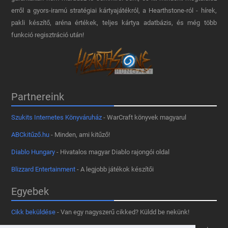
erről a gyors-iramú stratégiai kártyajátékról, a Hearthstone-ról - hírek,
pakli készítő, aréna értékek, teljes kártya adatbázis, és még több
funkció regisztráció után!
Partnereink
Szukits Internetes Könyváruház
- WarCraft könyvek magyarul
ABCkitűző.hu
- Minden, ami kitűző!
Diablo Hungary
- Hivatalos magyar Diablo rajongói oldal
Blizzard Entertainment
- A legjobb játékok készítői
Egyebek
Cikk beküldése
- Van egy nagyszerű cikked? Küldd be nekünk!