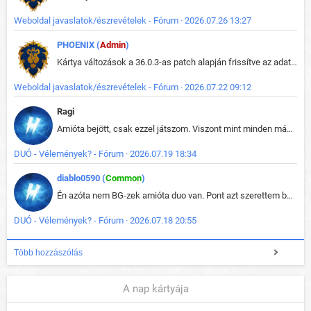
Weboldal javaslatok/észrevételek - Fórum · 2026.07.26 13:27
PHOENIX (
Admin
)
Kártya változások a 36.0.3-as patch alapján frissítve az adatbázisban (képek is cserélve).
Weboldal javaslatok/észrevételek - Fórum · 2026.07.22 09:12
Ragi
Amióta bejött, csak ezzel játszom. Viszont mint minden más - akár az alapjáték is, ez is baromira összetett lett. Néha már pár kör után is esélytelen az egész. Vagy irreállisan túltápol valaki, vagy lelép a partner, vagy csak hülye mint a segg. És amikor eljönne az én időm, na akkor jön el mindenki másé is. Engem jobban érdekelne, hogy ki milyen ratingen szokott játszani. Na ez lenne egy érdekes adat.
DUÓ - Vélemények? - Fórum · 2026.07.19 18:34
diablo0590 (
Common
)
Én azóta nem BG-zek amióta duo van. Pont azt szerettem benne, hogy rajtam múlik mi történik, nem pedig a társamon. Kérem vissza a régi BG-t :D
DUÓ - Vélemények? - Fórum · 2026.07.18 20:55
Több hozzászólás
A nap kártyája