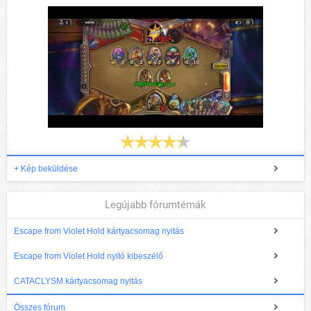
+ Kép beküldése
Legújabb fórumtémák
Escape from Violet Hold kártyacsomag nyitás
Escape from Violet Hold nyitó kibeszélő
CATACLYSM kártyacsomag nyitás
Összes fórum