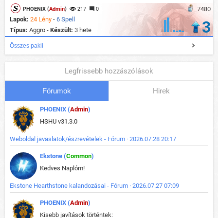
7480
PHOENIX (
Admin
)
217
0
Lapok:
24 Lény
-
6 Spell
3
Típus:
Aggro -
Készült:
3 hete
Összes pakli
Legfrissebb hozzászólások
Fórumok
Hirek
PHOENIX (
Admin
)
HSHU v31.3.0
Weboldal javaslatok/észrevételek - Fórum · 2026.07.28 20:17
Ekstone (
Common
)
Kedves Naplóm!
Ekstone Hearthstone kalandozásai - Fórum · 2026.07.27 07:09
PHOENIX (
Admin
)
Kisebb javítások történtek: