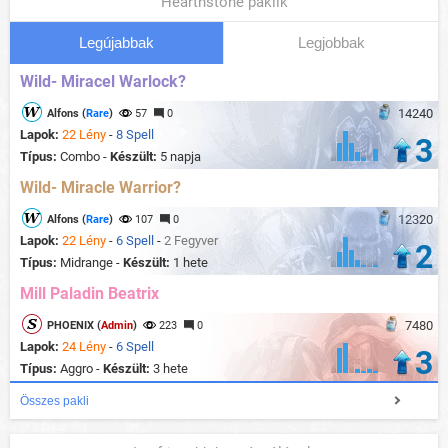
Hearthstone paklik
Legújabbak
Legjobbak
Wild- Miracel Warlock?
14240
Alfons (
Rare
)
57
0
Lapok:
22 Lény
-
8 Spell
3
Típus:
Combo -
Készült:
5 napja
Wild- Miracle Warrior?
12320
Alfons (
Rare
)
107
0
Lapok:
22 Lény
-
6 Spell
-
2 Fegyver
2
Típus:
Midrange -
Készült:
1 hete
Mill Paladin Beatrix
7480
PHOENIX (
Admin
)
223
0
Lapok:
24 Lény
-
6 Spell
3
Típus:
Aggro -
Készült:
3 hete
Összes pakli