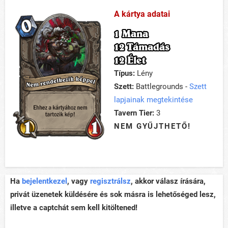
A kártya adatai
1 Mana
12 Támadás
12 Élet
Típus:
Lény
Szett:
Battlegrounds -
Szett
lapjainak megtekintése
Tavern Tier:
3
NEM GYŰJTHETŐ!
Ha
bejelentkezel
, vagy
regisztrálsz
, akkor válasz írására,
privát üzenetek küldésére és sok másra is lehetőséged lesz,
illetve a captchát sem kell kitöltened!