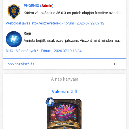
PHOENIX (
Admin
)
Kártya változások a 36.0.3-as patch alapján frissítve az adatbázisban (képek is cserélve).
Weboldal javaslatok/észrevételek - Fórum · 2026.07.22 09:12
Ragi
Amióta bejött, csak ezzel játszom. Viszont mint minden más - akár az alapjáték is, ez is baromira összetett lett. Néha már pár kör után is esélytelen az egész. Vagy irreállisan túltápol valaki, vagy lelép a partner, vagy csak hülye mint a segg. És amikor eljönne az én időm, na akkor jön el mindenki másé is. Engem jobban érdekelne, hogy ki milyen ratingen szokott játszani. Na ez lenne egy érdekes adat.
DUÓ - Vélemények? - Fórum · 2026.07.19 18:34
Több hozzászólás
A nap kártyája
Valeera's Gift