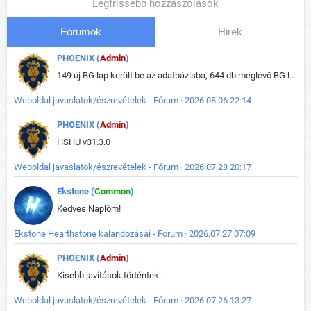
Legfrissebb hozzászólások
Fórumok
Hirek
PHOENIX (
Admin
)
149 új BG lap került be az adatbázisba, 644 db meglévő BG lap módosult, bekerültek az új képek a megváltozott lapokhoz is.
Weboldal javaslatok/észrevételek - Fórum · 2026.08.06 22:14
PHOENIX (
Admin
)
HSHU v31.3.0
Weboldal javaslatok/észrevételek - Fórum · 2026.07.28 20:17
Ekstone (
Common
)
Kedves Naplóm!
Ekstone Hearthstone kalandozásai - Fórum · 2026.07.27 07:09
PHOENIX (
Admin
)
Kisebb javítások történtek:
Weboldal javaslatok/észrevételek - Fórum · 2026.07.26 13:27