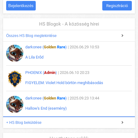
Regisztráció
HS Blogok - A közösség hírei
Összes HS Blog megtekintése
darkonee (
Golden
Rare
)
| 2026.06.29 10:53
A Lila Erőd
PHOENIX (
Admin
)
| 2026.06.10 20:23
FIGYELEM: Violet Hold börtön meghibásodás
darkonee (
Golden
Rare
)
| 2025.09.23 13:44
Hallow's End (esemény)
+ HS Blog beküldése