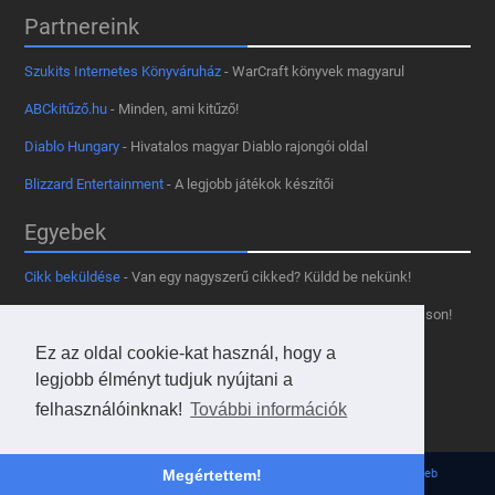
Partnereink
Szukits Internetes Könyváruház
- WarCraft könyvek magyarul
ABCkitűző.hu
- Minden, ami kitűző!
Diablo Hungary
- Hivatalos magyar Diablo rajongói oldal
Blizzard Entertainment
- A legjobb játékok készítői
Egyebek
Cikk beküldése
- Van egy nagyszerű cikked? Küldd be nekünk!
Támogass minket
- Tetszik az oldal? Segíts, hogy fennmaradhasson!
Ez az oldal cookie-kat használ, hogy a
Kapcsolat, médiaajánlat
- Lépj velünk kapcsolatba!
legjobb élményt tudjuk nyújtani a
Használd a tooltipünket
- A saját oldaladon is!
felhasználóinknak!
További információk
Adatvédelmi szabályzat
- A felhasználókért!
© 2013 - 2026 Hearthstone Hungary v31.3.0. - Borovi Bence | Powered by
Megértettem!
JsWeb