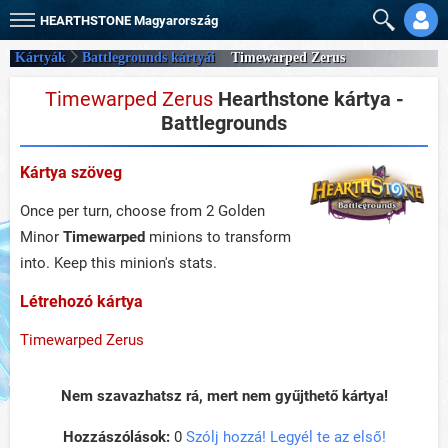
HEARTHSTONE
Magyarország
Kártyák
Battlegrounds kártyái
Timewarped Zerus
Timewarped Zerus
Hearthstone kártya -
Battlegrounds
Kártya szöveg
Once per turn, choose from 2 Golden
Minor
Timewarped
minions to transform
into. Keep this minion's stats.
Létrehozó kártya
Timewarped Zerus
Nem szavazhatsz rá, mert nem gyűjthető kártya!
Hozzászólások:
0
Szólj hozzá! Legyél te az első!