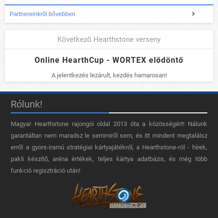
Partnereinkről bővebben
Következő Hearthstone verseny
Online HearthCup - WORTEX elődöntő
A jelentkezés lezárult, kezdés hamarosan!
Rólunk!
Magyar Hearthstone​ rajongói oldal 2013 óta a közösségért! Nálunk
garantáltan nem maradsz le semmiről sem, és itt mindent megtalálsz
erről a gyors-iramú stratégiai kártyajátékról, a Hearthstone-ról - hírek,
pakli készítő, aréna értékek, teljes kártya adatbázis, és még több
funkció regisztráció után!