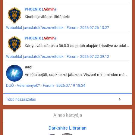
PHOENIX (
Admin
)
Kisebb javítások történtek:
Weboldal javaslatok/észrevételek - Fórum · 2026.07.26 13:27
PHOENIX (
Admin
)
Kártya változások a 36.0.3-as patch alapján frissítve az adatbázisban (képek is cserélve).
Weboldal javaslatok/észrevételek - Fórum · 2026.07.22 09:12
Ragi
Amióta bejött, csak ezzel játszom. Viszont mint minden más - akár az alapjáték is, ez is baromira összetett lett. Néha már pár kör után is esélytelen az egész. Vagy irreállisan túltápol valaki, vagy lelép a partner, vagy csak hülye mint a segg. És amikor eljönne az én időm, na akkor jön el mindenki másé is. Engem jobban érdekelne, hogy ki milyen ratingen szokott játszani. Na ez lenne egy érdekes adat.
DUÓ - Vélemények? - Fórum · 2026.07.19 18:34
Több hozzászólás
A nap kártyája
Darkshire Librarian