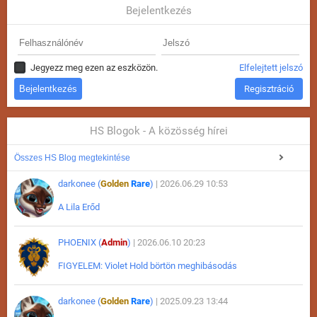
Bejelentkezés
Jegyezz meg ezen az eszközön.
Elfelejtett jelszó
Regisztráció
HS Blogok - A közösség hírei
Összes HS Blog megtekintése
darkonee (
Golden
Rare
)
| 2026.06.29 10:53
A Lila Erőd
PHOENIX (
Admin
)
| 2026.06.10 20:23
FIGYELEM: Violet Hold börtön meghibásodás
darkonee (
Golden
Rare
)
| 2025.09.23 13:44