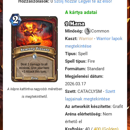
Hozzászólások:
0
Szólj hozzá! Legyél te az első!
A kártya adatai
2 Mana
Minőség:
Common
Kaszt:
Warrior
-
Warrior lapok
megtekintése
Típus:
Spell
Spell típus:
Fire
Formátum:
Standard
Megjelenési dátum:
2026.03.17
A képre kattintva nagyobb méretben
Szett:
CATACLYSM -
Szett
is megtekinthető.
lapjainak megtekintése
Az artworköt készítette:
Grafit
Aréna elérhetőség:
Nem
érhető el
Kraftolás:
40 /
400 (Golden)