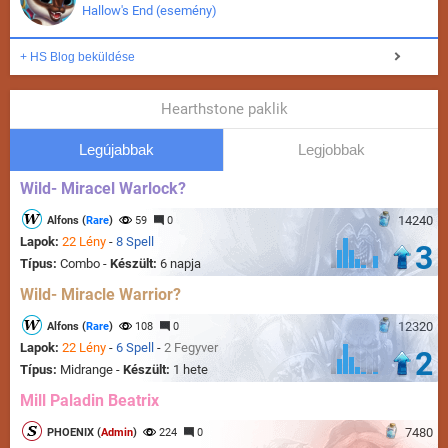
Hallow's End (esemény)
+ HS Blog beküldése
Hearthstone paklik
Legújabbak
Legjobbak
Wild- Miracel Warlock?
14240
Alfons (
Rare
)
59
0
Lapok:
22 Lény
-
8 Spell
3
Típus:
Combo -
Készült:
6 napja
Wild- Miracle Warrior?
12320
Alfons (
Rare
)
108
0
Lapok:
22 Lény
-
6 Spell
-
2 Fegyver
2
Típus:
Midrange -
Készült:
1 hete
Mill Paladin Beatrix
7480
PHOENIX (
Admin
)
224
0