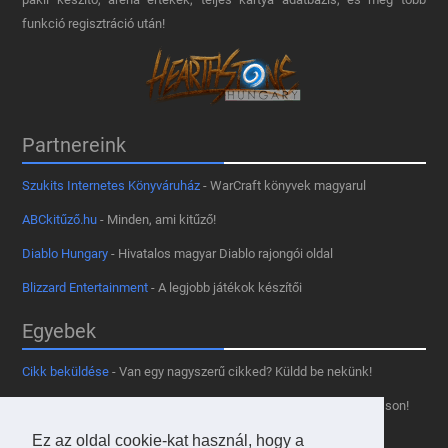
funkció regisztráció után!
Partnereink
Szukits Internetes Könyváruház
- WarCraft könyvek magyarul
ABCkitűző.hu
- Minden, ami kitűző!
Diablo Hungary
- Hivatalos magyar Diablo rajongói oldal
Blizzard Entertainment
- A legjobb játékok készítői
Egyebek
Cikk beküldése
- Van egy nagyszerű cikked? Küldd be nekünk!
Támogass minket
- Tetszik az oldal? Segíts, hogy fennmaradhasson!
Kapcsolat, médiaajánlat
- Lépj velünk kapcsolatba!
Ez az oldal cookie-kat használ, hogy a