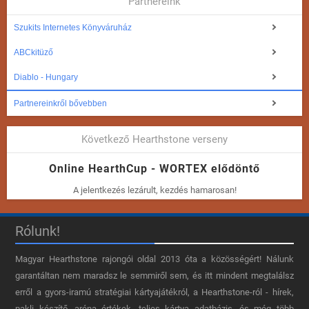
Partnereink
Szukits Internetes Könyváruház
ABCkitüző
Diablo - Hungary
Partnereinkről bővebben
Következő Hearthstone verseny
Online HearthCup - WORTEX elődöntő
A jelentkezés lezárult, kezdés hamarosan!
Rólunk!
Magyar Hearthstone​ rajongói oldal 2013 óta a közösségért! Nálunk
garantáltan nem maradsz le semmiről sem, és itt mindent megtalálsz
erről a gyors-iramú stratégiai kártyajátékról, a Hearthstone-ról - hírek,
pakli készítő, aréna értékek, teljes kártya adatbázis, és még több