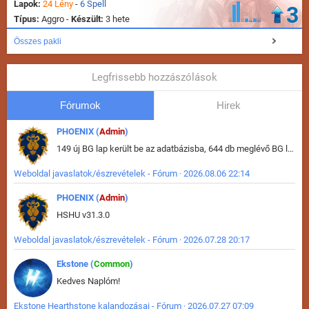
Lapok:
24 Lény
-
6 Spell
3
Típus:
Aggro -
Készült:
3 hete
Összes pakli
Legfrissebb hozzászólások
Fórumok
Hirek
PHOENIX (
Admin
)
149 új BG lap került be az adatbázisba, 644 db meglévő BG lap módosult, bekerültek az új képek a megváltozott lapokhoz is.
Weboldal javaslatok/észrevételek - Fórum · 2026.08.06 22:14
PHOENIX (
Admin
)
HSHU v31.3.0
Weboldal javaslatok/észrevételek - Fórum · 2026.07.28 20:17
Ekstone (
Common
)
Kedves Naplóm!
Ekstone Hearthstone kalandozásai - Fórum · 2026.07.27 07:09