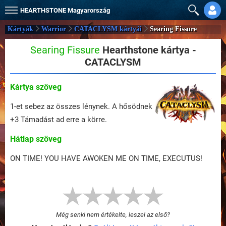
HEARTHSTONE
Magyarország
Kártyák
Warrior
CATACLYSM kártyái
Searing Fissure
Searing Fissure
Hearthstone kártya -
CATACLYSM
Kártya szöveg
1-et sebez az összes lénynek. A hősödnek
+3 Támadást ad erre a körre.
Hátlap szöveg
ON TIME! YOU HAVE AWOKEN ME ON TIME, EXECUTUS!
Még senki nem értékelte, leszel az első?