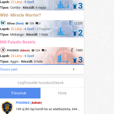
Lapok:
22 Lény
-
8 Spell
3
Típus:
Combo -
Készült:
6 napja
Wild- Miracle Warrior?
12320
Alfons (
Rare
)
109
0
Lapok:
22 Lény
-
6 Spell
-
2 Fegyver
2
Típus:
Midrange -
Készült:
1 hete
Mill Paladin Beatrix
7480
PHOENIX (
Admin
)
224
0
Lapok:
24 Lény
-
6 Spell
3
Típus:
Aggro -
Készült:
4 hete
Összes pakli
Legfrissebb hozzászólások
Fórumok
Hirek
PHOENIX (
Admin
)
149 új BG lap került be az adatbázisba, 644 db meglévő BG lap módosult, bekerültek az új képek a megváltozott lapokhoz is.