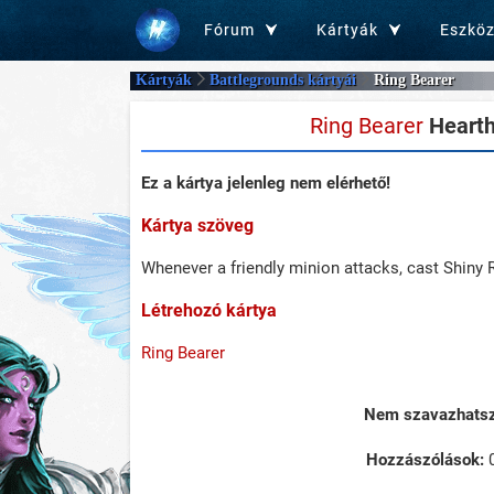
Fórum
Kártyák
Eszkö
Kártyák
Battlegrounds kártyái
Ring Bearer
Ring Bearer
Hearth
Ez a kártya jelenleg nem elérhető!
Kártya szöveg
Whenever a friendly minion attacks, cast Shiny 
Létrehozó kártya
Ring Bearer
Nem szavazhatsz 
Hozzászólások: