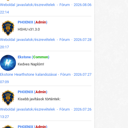
Weboldal javaslatok/észrevételek - Fórum · 2026.08.06
22:14
PHOENIX (
Admin
)
HSHU v31.3.0
Weboldal javaslatok/észrevételek - Fórum · 2026.07.28
20:17
Ekstone (
Common
)
Kedves Naplóm!
Ekstone Hearthstone kalandozásai - Fórum · 2026.07.27
07:09
PHOENIX (
Admin
)
Kisebb javítások történtek:
Weboldal javaslatok/észrevételek - Fórum · 2026.07.26
13:27
PHOENIX (
Admin
)