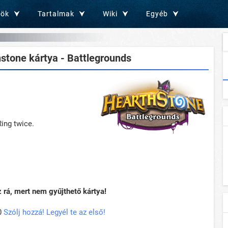
zök
Tartalmak
Wiki
Egyéb
stone kártya - Battlegrounds
Ring twice.
rá, mert nem gyűjthető kártya!
0
Szólj hozzá! Legyél te az első!