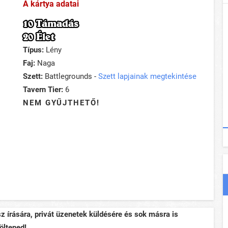
A kártya adatai
10 Támadás
20 Élet
Típus:
Lény
Faj:
Naga
Szett:
Battlegrounds -
Szett lapjainak megtekintése
Tavern Tier:
6
NEM GYŰJTHETŐ!
sz írására, privát üzenetek küldésére és sok másra is
öltened!