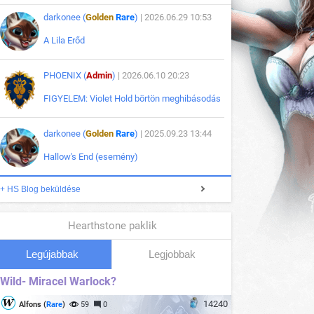
darkonee (
Golden
Rare
)
| 2026.06.29 10:53
A Lila Erőd
PHOENIX (
Admin
)
| 2026.06.10 20:23
FIGYELEM: Violet Hold börtön meghibásodás
darkonee (
Golden
Rare
)
| 2025.09.23 13:44
Hallow's End (esemény)
+ HS Blog beküldése
Hearthstone paklik
Legújabbak
Legjobbak
Wild- Miracel Warlock?
14240
Alfons (
Rare
)
59
0