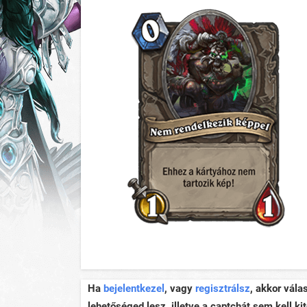
Ha
bejelentkezel
, vagy
regisztrálsz
, akkor vála
lehetőséged lesz, illetve a captchát sem kell kit