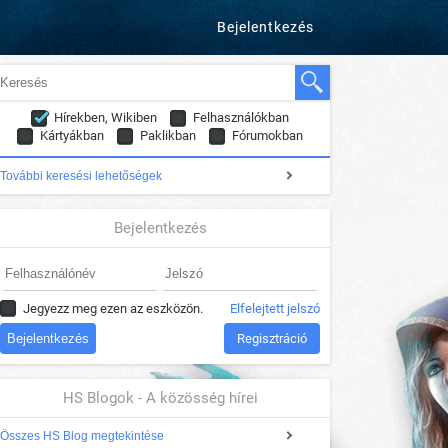
Bejelentkezés
Hírekben, Wikiben
Felhasználókban
Kártyákban
Paklikban
Fórumokban
További keresési lehetőségek
Bejelentkezés
Jegyezz meg ezen az eszközön.
Elfelejtett jelszó
Regisztráció
HS Blogok - A közösség hírei
Összes HS Blog megtekintése