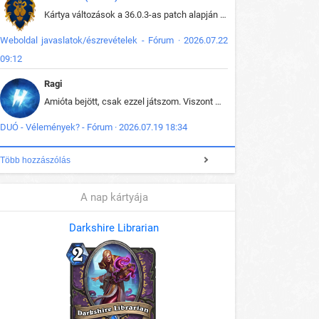
Kártya változások a 36.0.3-as patch alapján frissítve az adatbázisban (képek is cserélve).
Weboldal javaslatok/észrevételek - Fórum · 2026.07.22
09:12
Ragi
Amióta bejött, csak ezzel játszom. Viszont mint minden más - akár az alapjáték is, ez is baromira összetett lett. Néha már pár kör után is esélytelen az egész. Vagy irreállisan túltápol valaki, vagy lelép a partner, vagy csak hülye mint a segg. És amikor eljönne az én időm, na akkor jön el mindenki másé is. Engem jobban érdekelne, hogy ki milyen ratingen szokott játszani. Na ez lenne egy érdekes adat.
DUÓ - Vélemények? - Fórum · 2026.07.19 18:34
Több hozzászólás
A nap kártyája
Darkshire Librarian