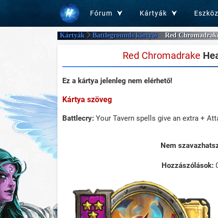
Fórum
Kártyák
Eszkö
Kártyák
Battlegrounds kártyái
Red Chromadrak
Red Chromadrake
Hea
Ez a kártya jelenleg nem elérhető!
Kártya szöveg
Battlecry:
Your Tavern spells give an extra + At
Nem szavazhatsz 
Hozzászólások: