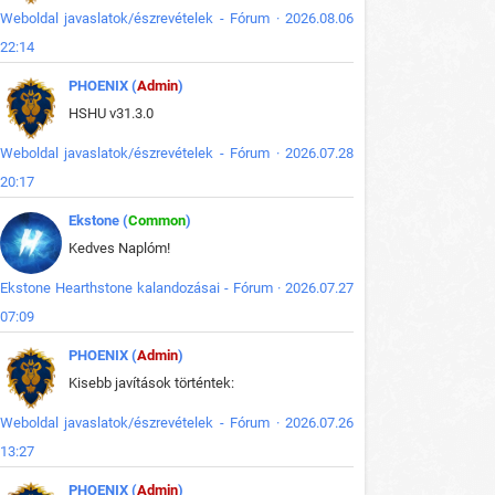
Weboldal javaslatok/észrevételek - Fórum · 2026.08.06
22:14
PHOENIX (
Admin
)
HSHU v31.3.0
Weboldal javaslatok/észrevételek - Fórum · 2026.07.28
20:17
Ekstone (
Common
)
Kedves Naplóm!
Ekstone Hearthstone kalandozásai - Fórum · 2026.07.27
07:09
PHOENIX (
Admin
)
Kisebb javítások történtek:
Weboldal javaslatok/észrevételek - Fórum · 2026.07.26
13:27
PHOENIX (
Admin
)