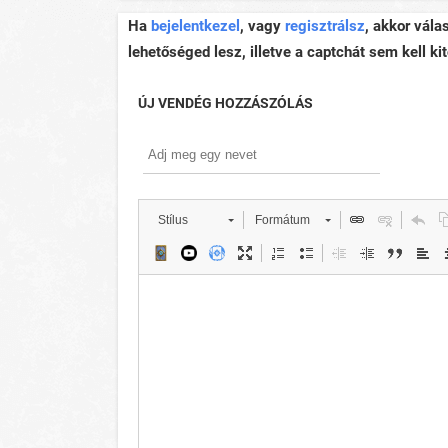
Ha
bejelentkezel
, vagy
regisztrálsz
, akkor vála
lehetőséged lesz, illetve a captchát sem kell kit
ÚJ VENDÉG HOZZÁSZÓLÁS
Stílus
Formátum