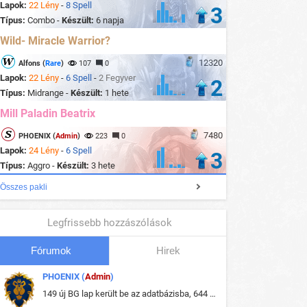
Lapok:
22 Lény
-
8 Spell
3
Típus:
Combo -
Készült:
6 napja
Wild- Miracle Warrior?
12320
Alfons (
Rare
)
107
0
Lapok:
22 Lény
-
6 Spell
-
2 Fegyver
2
Típus:
Midrange -
Készült:
1 hete
Mill Paladin Beatrix
7480
PHOENIX (
Admin
)
223
0
Lapok:
24 Lény
-
6 Spell
3
Típus:
Aggro -
Készült:
3 hete
Összes pakli
Legfrissebb hozzászólások
Fórumok
Hirek
PHOENIX (
Admin
)
149 új BG lap került be az adatbázisba, 644 db meglévő BG lap módosult, bekerültek az új képek a megváltozott lapokhoz is.