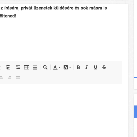
sz írására, privát üzenetek küldésére és sok másra is
öltened!