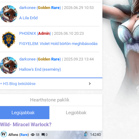
darkonee (
Golden
Rare
)
| 2026.06.29 10:53
A Lila Erőd
PHOENIX (
Admin
)
| 2026.06.10 20:23
FIGYELEM: Violet Hold börtön meghibásodás
darkonee (
Golden
Rare
)
| 2025.09.23 13:44
Hallow's End (esemény)
+ HS Blog beküldése
Hearthstone paklik
Legújabbak
Legjobbak
Wild- Miracel Warlock?
14240
Alfons (
Rare
)
58
0