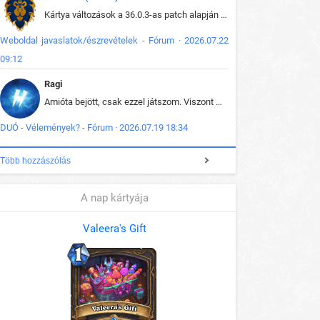
Kártya változások a 36.0.3-as patch alapján frissítve az adatbázisban (képek is cserélve).
Weboldal javaslatok/észrevételek - Fórum · 2026.07.22
09:12
Ragi
Amióta bejött, csak ezzel játszom. Viszont mint minden más - akár az alapjáték is, ez is baromira összetett lett. Néha már pár kör után is esélytelen az egész. Vagy irreállisan túltápol valaki, vagy lelép a partner, vagy csak hülye mint a segg. És amikor eljönne az én időm, na akkor jön el mindenki másé is. Engem jobban érdekelne, hogy ki milyen ratingen szokott játszani. Na ez lenne egy érdekes adat.
DUÓ - Vélemények? - Fórum · 2026.07.19 18:34
Több hozzászólás
A nap kártyája
Valeera's Gift