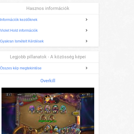
Hasznos információk
Információk kezdőknek
Violet Hold információk
Gyakran Ismételt Kérdések
Legjobb pillanatok - A közösség képei
Összes kép megtekintése
Overkill