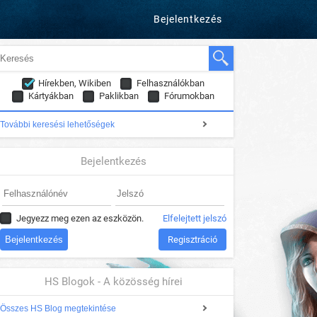
Bejelentkezés
Hírekben, Wikiben
Felhasználókban
Kártyákban
Paklikban
Fórumokban
További keresési lehetőségek
Bejelentkezés
Jegyezz meg ezen az eszközön.
Elfelejtett jelszó
Regisztráció
HS Blogok - A közösség hírei
Összes HS Blog megtekintése