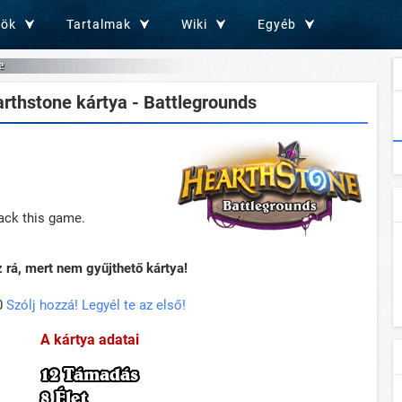
zök
Tartalmak
Wiki
Egyéb
e
rthstone kártya - Battlegrounds
tack this game.
rá, mert nem gyűjthető kártya!
0
Szólj hozzá! Legyél te az első!
A kártya adatai
12 Támadás
8 Élet