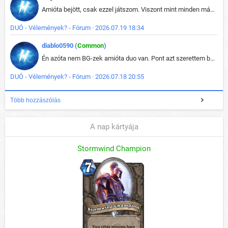
Amióta bejött, csak ezzel játszom. Viszont mint minden más - akár az alapjáték is, ez is baromira összetett lett. Néha már pár kör után is esélytelen az egész. Vagy irreállisan túltápol valaki, vagy lelép a partner, vagy csak hülye mint a segg. És amikor eljönne az én időm, na akkor jön el mindenki másé is. Engem jobban érdekelne, hogy ki milyen ratingen szokott játszani. Na ez lenne egy érdekes adat.
DUÓ - Vélemények? - Fórum · 2026.07.19 18:34
diablo0590 (
Common
)
Én azóta nem BG-zek amióta duo van. Pont azt szerettem benne, hogy rajtam múlik mi történik, nem pedig a társamon. Kérem vissza a régi BG-t :D
DUÓ - Vélemények? - Fórum · 2026.07.18 20:55
Több hozzászólás
A nap kártyája
Stormwind Champion