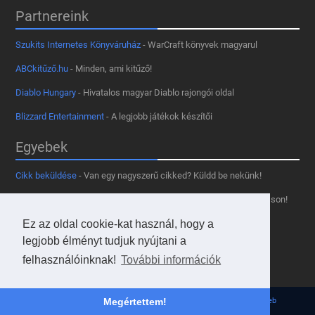
Partnereink
Szukits Internetes Könyváruház
- WarCraft könyvek magyarul
ABCkitűző.hu
- Minden, ami kitűző!
Diablo Hungary
- Hivatalos magyar Diablo rajongói oldal
Blizzard Entertainment
- A legjobb játékok készítői
Egyebek
Cikk beküldése
- Van egy nagyszerű cikked? Küldd be nekünk!
Támogass minket
- Tetszik az oldal? Segíts, hogy fennmaradhasson!
Ez az oldal cookie-kat használ, hogy a
Kapcsolat, médiaajánlat
- Lépj velünk kapcsolatba!
legjobb élményt tudjuk nyújtani a
Használd a tooltipünket
- A saját oldaladon is!
felhasználóinknak!
További információk
Adatvédelmi szabályzat
- A felhasználókért!
© 2013 - 2026 Hearthstone Hungary v31.3.0 - Borovi Bence | Powered by
Megértettem!
JsWeb