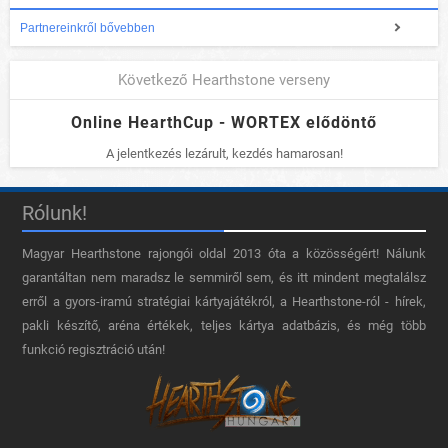
Partnereinkről bővebben
Következő Hearthstone verseny
Online HearthCup - WORTEX elődöntő
A jelentkezés lezárult, kezdés hamarosan!
Rólunk!
Magyar Hearthstone​ rajongói oldal 2013 óta a közösségért! Nálunk
garantáltan nem maradsz le semmiről sem, és itt mindent megtalálsz
erről a gyors-iramú stratégiai kártyajátékról, a Hearthstone-ról - hírek,
pakli készítő, aréna értékek, teljes kártya adatbázis, és még több
funkció regisztráció után!