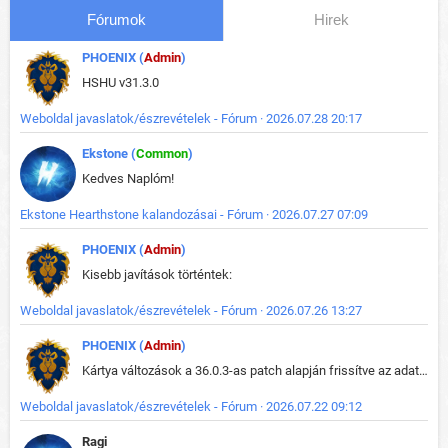
Fórumok
Hirek
PHOENIX (
Admin
)
HSHU v31.3.0
Weboldal javaslatok/észrevételek - Fórum · 2026.07.28 20:17
Ekstone (
Common
)
Kedves Naplóm!
Ekstone Hearthstone kalandozásai - Fórum · 2026.07.27 07:09
PHOENIX (
Admin
)
Kisebb javítások történtek:
Weboldal javaslatok/észrevételek - Fórum · 2026.07.26 13:27
PHOENIX (
Admin
)
Kártya változások a 36.0.3-as patch alapján frissítve az adatbázisban (képek is cserélve).
Weboldal javaslatok/észrevételek - Fórum · 2026.07.22 09:12
Ragi