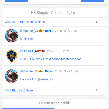
HS Blogok - A közösség hírei
Összes HS Blog megtekintése
darkonee (
Golden
Rare
)
| 2026.06.29 10:53
A Lila Erőd
PHOENIX (
Admin
)
| 2026.06.10 20:23
FIGYELEM: Violet Hold börtön meghibásodás
darkonee (
Golden
Rare
)
| 2025.09.23 13:44
Hallow's End (esemény)
+ HS Blog beküldése
Hearthstone paklik