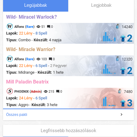
Legújabbak
Legjobbak
Wild- Miracel Warlock?
14240
Alfons (
Rare
)
51
0
Lapok:
22 Lény
-
8 Spell
2
Típus:
Combo -
Készült:
4 napja
Wild- Miracle Warrior?
12320
Alfons (
Rare
)
103
0
Lapok:
22 Lény
-
6 Spell
-
2 Fegyver
2
Típus:
Midrange -
Készült:
1 hete
Mill Paladin Beatrix
7480
PHOENIX (
Admin
)
215
0
Lapok:
24 Lény
-
6 Spell
3
Típus:
Aggro -
Készült:
3 hete
Összes pakli
Legfrissebb hozzászólások