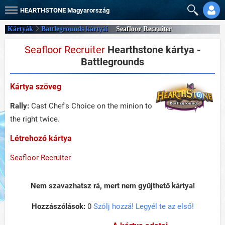
HEARTHSTONE
Magyarország
Kártyák
Battlegrounds kártyái
Seafloor Recruiter
Seafloor Recruiter
Hearthstone kártya -
Battlegrounds
Kártya szöveg
Rally:
Cast Chef's Choice on the minion to
the right twice.
Létrehozó kártya
Seafloor Recruiter
Nem szavazhatsz rá, mert nem gyűjthető kártya!
Hozzászólások:
0
Szólj hozzá! Legyél te az első!