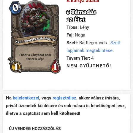
A kártya adatai
6 Támadás
10 Élet
Típus:
Lény
Faj:
Naga
Szett:
Battlegrounds -
Szett
lapjainak megtekintése
Tavern Tier:
4
NEM GYŰJTHETŐ!
Ha
bejelentkezel
, vagy
regisztrálsz
, akkor válasz írására,
privát üzenetek küldésére és sok másra is lehetőséged lesz,
illetve a captchát sem kell kitöltened!
ÚJ VENDÉG HOZZÁSZÓLÁS