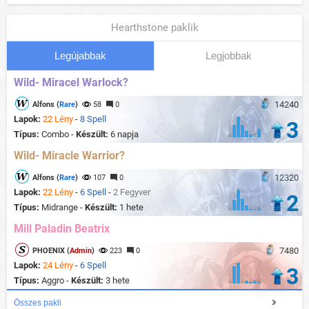
Hearthstone paklik
Legújabbak
Legjobbak
Wild- Miracel Warlock?
14240
Alfons (
Rare
)
58
0
Lapok:
22 Lény
-
8 Spell
3
Típus:
Combo -
Készült:
6 napja
Wild- Miracle Warrior?
12320
Alfons (
Rare
)
107
0
Lapok:
22 Lény
-
6 Spell
-
2 Fegyver
2
Típus:
Midrange -
Készült:
1 hete
Mill Paladin Beatrix
7480
PHOENIX (
Admin
)
223
0
Lapok:
24 Lény
-
6 Spell
3
Típus:
Aggro -
Készült:
3 hete
Összes pakli