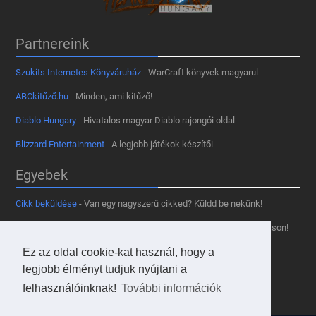
Partnereink
Szukits Internetes Könyváruház
- WarCraft könyvek magyarul
ABCkitűző.hu
- Minden, ami kitűző!
Diablo Hungary
- Hivatalos magyar Diablo rajongói oldal
Blizzard Entertainment
- A legjobb játékok készítői
Egyebek
Cikk beküldése
- Van egy nagyszerű cikked? Küldd be nekünk!
Támogass minket
- Tetszik az oldal? Segíts, hogy fennmaradhasson!
Ez az oldal cookie-kat használ, hogy a
Kapcsolat, médiaajánlat
- Lépj velünk kapcsolatba!
legjobb élményt tudjuk nyújtani a
Használd a tooltipünket
- A saját oldaladon is!
felhasználóinknak!
További információk
Adatvédelmi szabályzat
- A felhasználókért!