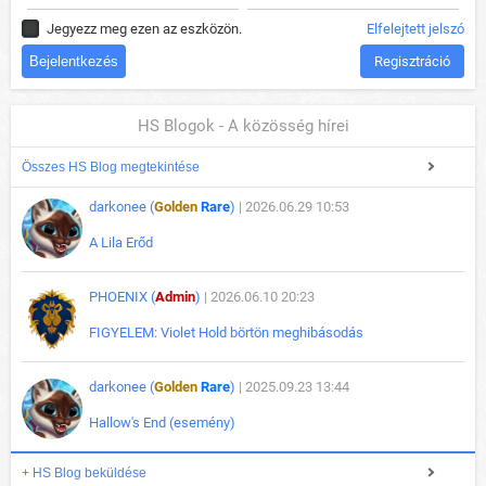
Jegyezz meg ezen az eszközön.
Elfelejtett jelszó
Regisztráció
HS Blogok - A közösség hírei
Összes HS Blog megtekintése
darkonee (
Golden
Rare
)
| 2026.06.29 10:53
A Lila Erőd
PHOENIX (
Admin
)
| 2026.06.10 20:23
FIGYELEM: Violet Hold börtön meghibásodás
darkonee (
Golden
Rare
)
| 2025.09.23 13:44
Hallow's End (esemény)
+ HS Blog beküldése