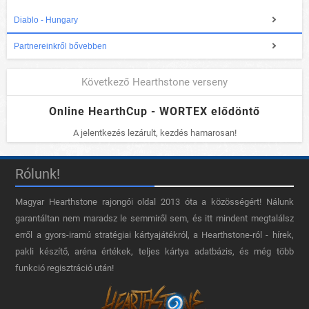
Diablo - Hungary
Partnereinkről bővebben
Következő Hearthstone verseny
Online HearthCup - WORTEX elődöntő
A jelentkezés lezárult, kezdés hamarosan!
Rólunk!
Magyar Hearthstone​ rajongói oldal 2013 óta a közösségért! Nálunk
garantáltan nem maradsz le semmiről sem, és itt mindent megtalálsz
erről a gyors-iramú stratégiai kártyajátékról, a Hearthstone-ról - hírek,
pakli készítő, aréna értékek, teljes kártya adatbázis, és még több
funkció regisztráció után!