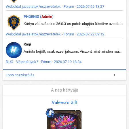
Weboldal javaslatok/észrevételek - Fórum · 2026.07.26 13:27
PHOENIX (
Admin
)
Kártya változások a 36.0.3-as patch alapján frissítve az adatbázisban (képek is cserélve).
Weboldal javaslatok/észrevételek - Fórum · 2026.07.22 09:12
Ragi
Amióta bejött, csak ezzel játszom. Viszont mint minden más - akár az alapjáték is, ez is baromira összetett lett. Néha már pár kör után is esélytelen az egész. Vagy irreállisan túltápol valaki, vagy lelép a partner, vagy csak hülye mint a segg. És amikor eljönne az én időm, na akkor jön el mindenki másé is. Engem jobban érdekelne, hogy ki milyen ratingen szokott játszani. Na ez lenne egy érdekes adat.
DUÓ - Vélemények? - Fórum · 2026.07.19 18:34
Több hozzászólás
A nap kártyája
Valeera's Gift