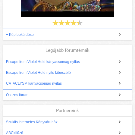
+ Kép beküldése
Legújabb fórumtémák
Escape from Violet Hold kártyacsomag nyitás
Escape from Violet Hold nyitó kibeszélő
CATACLYSM kártyacsomag nyitás
Összes fórum
Partnereink
Szukits Internetes Könyváruház
ABCkitüző