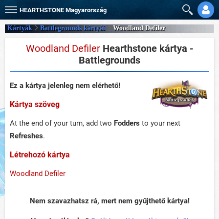
HEARTHSTONE
Magyarország
Kártyák
Battlegrounds kártyái
Woodland Defiler
Woodland Defiler
Hearthstone kártya -
Battlegrounds
Ez a kártya jelenleg nem elérhető!
Kártya szöveg
At the end of your turn, add two
Fodders
to your next
Refreshes
.
Létrehozó kártya
Woodland Defiler
Nem szavazhatsz rá, mert nem gyűjthető kártya!