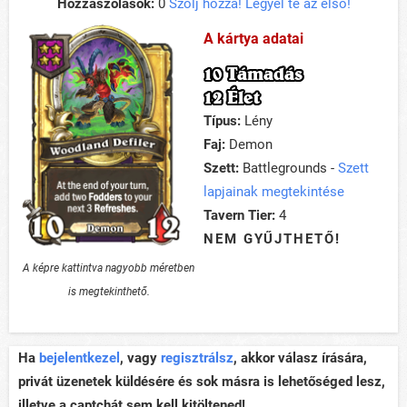
Hozzászólások:
0
Szólj hozzá! Legyél te az első!
A kártya adatai
10 Támadás
12 Élet
Típus:
Lény
Faj:
Demon
Szett:
Battlegrounds -
Szett
lapjainak megtekintése
Tavern Tier:
4
NEM GYŰJTHETŐ!
A képre kattintva nagyobb méretben
is megtekinthető.
Ha
bejelentkezel
, vagy
regisztrálsz
, akkor válasz írására,
privát üzenetek küldésére és sok másra is lehetőséged lesz,
illetve a captchát sem kell kitöltened!