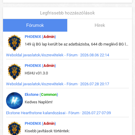
Legfrissebb hozzászólások
Fórumok
Hirek
PHOENIX (
Admin
)
149 új BG lap került be az adatbázisba, 644 db meglévő BG lap módosult, bekerültek az új képek a megváltozott lapokhoz is.
Weboldal javaslatok/észrevételek - Fórum · 2026.08.06 22:14
PHOENIX (
Admin
)
HSHU v31.3.0
Weboldal javaslatok/észrevételek - Fórum · 2026.07.28 20:17
Ekstone (
Common
)
Kedves Naplóm!
Ekstone Hearthstone kalandozásai - Fórum · 2026.07.27 07:09
PHOENIX (
Admin
)
Kisebb javítások történtek: